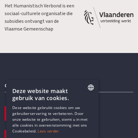
Het Humanistisch Verbond is een
sociaal-culturele organisatie die
subsidies ontvangt van de
Vlaamse Gemeenschap
Contactgegevens
Deze website maakt
gebruik van cookies.
ENGLISH
Deze website gebruikt cookies om uw
TELEFOON
gebruikerservaring te verbeteren. Door
DUTCH
+32 3 233 70 32
onze website te gebruiken, stemt u in met
alle cookies in overeenstemming met ons
Cookiebeleid.
Lees verder
E-MAILADRES