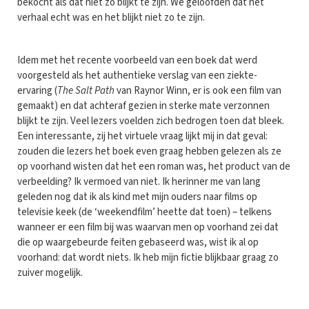
bekocht als dat niet zo blijkt te zijn. We geloofden dat het
verhaal echt was en het blijkt niet zo te zijn.
Idem met het recente voorbeeld van een boek dat werd
voorgesteld als het authentieke verslag van een ziekte-
ervaring (
The Salt Path
van Raynor Winn, er is ook een film van
gemaakt) en dat achteraf gezien in sterke mate verzonnen
blijkt te zijn. Veel lezers voelden zich bedrogen toen dat bleek.
Een interessante, zij het virtuele vraag lijkt mij in dat geval:
zouden die lezers het boek even graag hebben gelezen als ze
op voorhand wisten dat het een roman was, het product van de
verbeelding? Ik vermoed van niet. Ik herinner me van lang
geleden nog dat ik als kind met mijn ouders naar films op
televisie keek (de ‘weekendfilm’ heette dat toen) – telkens
wanneer er een film bij was waarvan men op voorhand zei dat
die op waargebeurde feiten gebaseerd was, wist ik al op
voorhand: dat wordt niets. Ik heb mijn fictie blijkbaar graag zo
zuiver mogelijk.