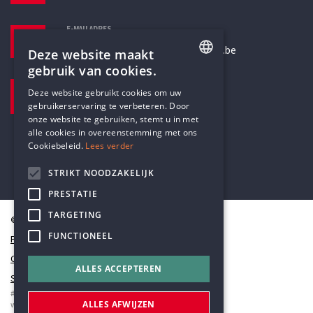
E-MAILADRES
secretariaat@humanistischverbond.be
Deze website maakt
gebruik van cookies.
BEZOEKADRES
ENGLISH
Deze website gebruikt cookies om uw
Pottenbrug 4
gebruikerservaring te verbeteren. Door
DUTCH
Antwerpen, 2000
onze website te gebruiken, stemt u in met
alle cookies in overeenstemming met ons
Cookiebeleid.
Lees verder
STRIKT NOODZAKELIJK
PRESTATIE
TARGETING
© Humanistisch Verbond 2026
FUNCTIONEEL
Privacy
Cookiestatement
ALLES ACCEPTEREN
Sitemap
#codedwithlove by
Codelines
ALLES AFWIJZEN
webapplicaties
,
mobiele apps
&
maatwerk websites