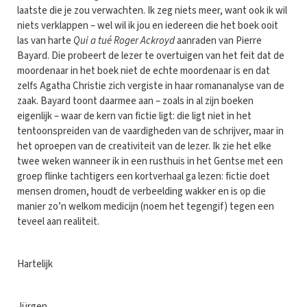
laatste die je zou verwachten. Ik zeg niets meer, want ook ik wil
niets verklappen – wel wil ik jou en iedereen die het boek ooit
las van harte
Qui a tué Roger Ackroyd
aanraden van Pierre
Bayard. Die probeert de lezer te overtuigen van het feit dat de
moordenaar in het boek niet de echte moordenaar is en dat
zelfs Agatha Christie zich vergiste in haar romananalyse van de
zaak. Bayard toont daarmee aan – zoals in al zijn boeken
eigenlijk – waar de kern van fictie ligt: die ligt niet in het
tentoonspreiden van de vaardigheden van de schrijver, maar in
het oproepen van de creativiteit van de lezer. Ik zie het elke
twee weken wanneer ik in een rusthuis in het Gentse met een
groep flinke tachtigers een kortverhaal ga lezen: fictie doet
mensen dromen, houdt de verbeelding wakker en is op die
manier zo’n welkom medicijn (noem het tegengif) tegen een
teveel aan realiteit.
Hartelijk
Jürgen