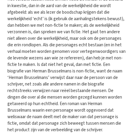
in kwestie, dan in de aard van de werkelijkheid die wordt
afgebeeld: als we als lezer de boodschap krijgen dat die
werkelijkheid ‘echt’ is (ik gebruik de aanhalingstekens bewust),
dan hebben we met non-fictie te maken; als de werkelijkheid
verzonnen is, dan spreken we van fictie. Het gaat ten andere
niet alleen over die werkelijkheid, maar ook om de personages
die erin rondlopen. Als die personages echt bestaan (en in het
verhaal moeten worden genomen voor vertegenwoordigers van
de levende wezens aan wie ze refereren), dan heb je met non-
fictie te maken. Is dat niet het geval, dan met fictie. Een
biografie van Herman Brusselmans is non-fictie, want de naam
‘Herman Brusselmans’ verwijst daar naar de persoon van de
schrijver, net zoals alle andere namen in die biografie
rechtstreeks verwijzen naar reëel bestaande mensen. De
dingen die over al die mensen worden gezegd kunnen worden
getaxeerd op hun echtheid. Een roman van Herman
Brusselmans waarin een personage wordt opgevoerd dat
weliswaar de naam deelt met de maker van dat personage is
fictie, omdat dat personage zich beweegt tussen mensen die
het product zijn van de verbeelding van de schrijver.