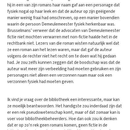
hij in een van zijn romans haar naam gaf aan een personage dat
fysiek nogal op haar leek en dat de auteur op zijn geëigende
manier weinig fraai had omschreven, op een manier bovendien
waarin de persoon Demeulemeester fysiek herkenbaar was.
Brusselmans’ verweer dat de advocaten van Demeulemeester
fictie niet mochten verwarren met non-fictie haalde het in de
rechtbank niet. Lezers van die roman wisten natuurlijk wel dat
ze een roman aan het lezen waren, maar dat gaf de auteur
volgens de rechter niet het recht om te doen wat hij gedaan
had. Je zou zelfs kunnen zeggen dat de boodschap was dat de
auteur wat meer zijn verbeelding had moeten gebruiken en zijn
personages niet alleen een verzonnen naam maar ook een
verzonnen fysiek had moeten geven.
Ik vind je vraag over de bibliotheek een interessante, maar kan
ze moeilijk beantwoorden. Het handigste zou inderdaad zijn dat
er een rek pseudowetenschap komt, maar of dat zomaar kan is
voer voor bibliotheekbeheerders. Hoe dan ook zou ik denken
dat er op zo’n rek geen romans komen, geen fictie in de