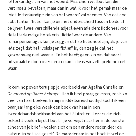
letterkundige zin van het woord. Misschien wel boeken die
verzinsels bevatten, maar dan in wat ik voor het gemak maar de
‘niet-letterkundige zin van het woord’ zal noemen. Van dat ene
substantief ‘fictie’ kun je om het onderscheid tussen beide af
te lijnen twee verschillende adjectieven afleiden: fictioneel voor
de letterkundige betekenis, fictief voor de andere. Van
romanpersonages kun je zeggen dat ze fictioneel zijn; als je van
iets zegt dat het ‘volslagen fictief’ is, dan zeg je dat het
gewoonweg niet waar is. En het heeft geen zin om dat soort
uitspraak te doen over een roman – die is vanzelfsprekend niet
waar.
Ik kom nog even terug op je voorbeeld van Agatha Christie en
De moord op Roger Ackroyd
. Heb ik heel graag gelezen, zoals zo
veel van haar boeken. In mijn middelbareschooltijd kocht ik een
paar jaar lang elke week een boek van haar in een
tweedehandsboekhandel aan het Sluizeken. Lezers die zich
bekocht voelen bij dat boek – je verwijst naar hen in de eerste
alinea van je brief – voelen zich om een andere reden door de
auteur ‘in het zak gezet’. De moordenaar in het boek is wel de