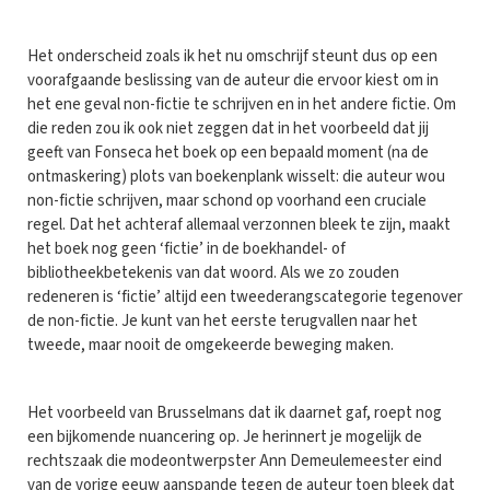
Het onderscheid zoals ik het nu omschrijf steunt dus op een
voorafgaande beslissing van de auteur die ervoor kiest om in
het ene geval non-fictie te schrijven en in het andere fictie. Om
die reden zou ik ook niet zeggen dat in het voorbeeld dat jij
geeft van Fonseca het boek op een bepaald moment (na de
ontmaskering) plots van boekenplank wisselt: die auteur wou
non-fictie schrijven, maar schond op voorhand een cruciale
regel. Dat het achteraf allemaal verzonnen bleek te zijn, maakt
het boek nog geen ‘fictie’ in de boekhandel- of
bibliotheekbetekenis van dat woord. Als we zo zouden
redeneren is ‘fictie’ altijd een tweederangscategorie tegenover
de non-fictie. Je kunt van het eerste terugvallen naar het
tweede, maar nooit de omgekeerde beweging maken.
Het voorbeeld van Brusselmans dat ik daarnet gaf, roept nog
een bijkomende nuancering op. Je herinnert je mogelijk de
rechtszaak die modeontwerpster Ann Demeulemeester eind
van de vorige eeuw aanspande tegen de auteur toen bleek dat