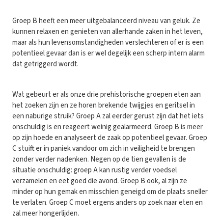
Groep B heeft een meer uitgebalanceerd niveau van geluk. Ze
kunnen relaxen en genieten van allerhande zaken in het leven,
maar als hun levensomstandigheden verslechteren of er is een
potentieel gevaar dan is er wel degelijk een scherp intern alarm
dat getriggerd wordt.
Wat gebeurt er als onze drie prehistorische groepen eten aan
het zoeken zijn en ze horen brekende twijgjes en geritsel in
een naburige struik? Groep A zal eerder gerust zijn dat het iets
onschuldig is en reageert weinig gealarmeerd. Groep B is meer
op zijn hoede en analyseert de zaak op potentieel gevaar. Groep
C stuift er in paniek vandoor om zich in veiligheid te brengen
zonder verder nadenken. Negen op de tien gevallen is de
situatie onschuldig: groep A kan rustig verder voedsel
verzamelen en eet goed die avond. Groep B ook, al zijn ze
minder op hun gemak en misschien geneigd om de plaats sneller
te verlaten. Groep C moet ergens anders op zoek naar eten en
zal meer hongerlijden.