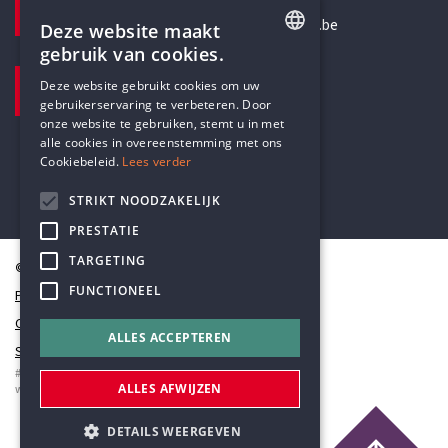
secretariaat@humanistischverbond.be
Deze website maakt
gebruik van cookies.
BEZOEKADRES
ENGLISH
Deze website gebruikt cookies om uw
Pottenbrug 4
gebruikerservaring te verbeteren. Door
DUTCH
Antwerpen, 2000
onze website te gebruiken, stemt u in met
alle cookies in overeenstemming met ons
Cookiebeleid.
Lees verder
STRIKT NOODZAKELIJK
PRESTATIE
TARGETING
© Humanistisch Verbond 2026
FUNCTIONEEL
Privacy
Cookiestatement
ALLES ACCEPTEREN
Sitemap
#codedwithlove by
Codelines
ALLES AFWIJZEN
webapplicaties
,
mobiele apps
&
maatwerk websites
DETAILS WEERGEVEN