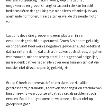
dosissen ongelukkig maken. Voor groep C is dat het
omgekeerde en groep B hangt ertussenin. Je kan terecht
bediscussiëren dat gelukkig zijn niet alleen afhankelijk is van
allerhande hormonen, maar ze zijn er wel de draaiende motor
van.
Laat ons deze drie groepen nu eens plaatsen in een
evolutionair gedachte-experiment. Groep A is enorm gelukkig
en ondervindt heel weinig negatieve gevoelens. Dat betekent
dat hun intern alarm, dat zich uit in zaken zoals stress, angst en
wantrouwen, minder scherp staat. Het is geen volledige lijst,
maar ik denk dat we het er allen over eens kunnen zijn dat die
emoties niet direct helpen bij gelukkig zijn.
Groep C heeft een overactief intern alarm: ze zijn altijd
gestresseerd, paranoïde, gedreven door angst en afschuw van
hun omgeving waardoor ze situaties vaak als problematisch
ervaren. Exact het type mensen waarmee je liever niet op
groepsreis gaat.