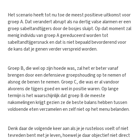
Het scenario heeft tot nu toe de meest positieve uitkomst voor
groep A. Dat verandert abrupt als na dertig valse alarmen er een
groep sabeltandtijgers door de bosjes sluipt. Op dat moment zal
menig individu van groep A gereduceerd worden tot
sabeltandtijgersnack en dat is niet bepaald bevorderend voor
de kans dat je genen verder verspreid worden.
Groep B, die wel op zijn hoede was, zal het er beter vanaf
brengen door een defensieve groepshouding op te nemen of
alsnog de benen te nemen. Groep C, die was er al vandoor
alvorens de tijgers goed en wel in positie waren. Op lange
termijn is het waarschijnlijk dat groep B de meeste
nakomelingen krijgt gezien ze de beste balans hebben tussen
voldoende eten verzamelen en zelf niet op het menu belanden.
Denk daar de volgende keer aan als je je rusteloos voelt of niet
tevreden bent met je leven, hoewel je daar objectief niet direct