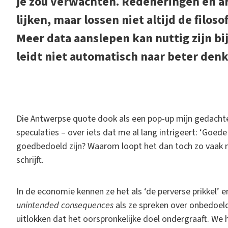
je zou verwachten. Redeneringen en 
lijken, maar lossen niet altijd de filo
Meer data aanslepen kan nuttig zijn b
leidt niet automatisch naar beter den
D
ie Antwerpse quote dook als een pop-up mijn gedachte
speculaties – over iets dat me al lang intrigeert: ‘Go
goedbedoeld zijn? Waarom loopt het dan toch zo vaak mi
schrijft.
In de economie kennen ze het als ‘de perverse prikkel’ 
unintended consequences
als ze spreken over onbedoel
uitlokken dat het oorspronkelijke doel ondergraaft. We