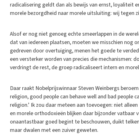
radicalisering geldt dan als bewijs van ernst, loyaliteit
morele bezorgdheid naar morele uitsluiting: wij tegen zi
Alsof er nog niet genoeg echte smeerlappen in de werel
dat van iedereen plaatsen, moeten we misschien nog 
gedreven door overtuiging, menen het goede te verdedi
een versterker worden van precies die mechanismen: doe
verdringt de rest, de groep radicaliseert intern en morel
Daar raakt Nobelprijswinnaar Steven Weinbergs beroemde 
religion, good people can behave well and bad people can
religion.’ Ik zou daar meteen aan toevoegen: niet alleen
en morele orthodoxieën blijken daar bijzonder vatbaar v
onaantastbaar goed begint te beschouwen, duikt telkens
maar dwalen met een zuiver geweten.