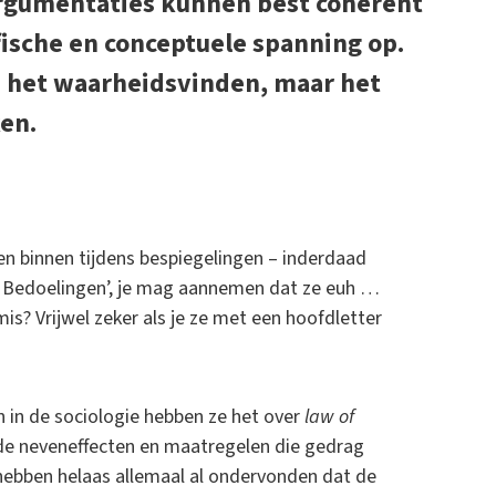
argumentaties kunnen best coherent
sofische en conceptuele spanning op.
ij het waarheidsvinden, maar het
ken.
n binnen tijdens bespiegelingen – inderdaad
ede Bedoelingen’, je mag aannemen dat ze euh …
s? Vrijwel zeker als je ze met een hoofdletter
en in de sociologie hebben ze het over
law of
de neveneffecten en maatregelen die gedrag
 hebben helaas allemaal al ondervonden dat de