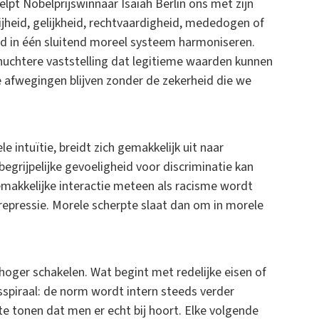
elpt Nobelprijswinnaar Isaiah Berlin ons met zijn
ijheid, gelijkheid, rechtvaardigheid, mededogen of
tijd in één sluitend moreel systeem harmoniseren.
nuchtere vaststelling dat legitieme waarden kunnen
e afwegingen blijven zonder de zekerheid die we
e intuïtie, breidt zich gemakkelijk uit naar
egrijpelijke gevoeligheid voor discriminatie kan
emakkelijke interactie meteen als racisme wordt
repressie. Morele scherpte slaat dan om in morele
hoger schakelen. Wat begint met redelijke eisen of
sspiraal: de norm wordt intern steeds verder
te tonen dat men er echt bij hoort. Elke volgende