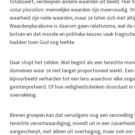
totaliseert, verdwijnen andere waarden uit beeld. Hier h
value pluralism
: menselijke waarden zijn meervoudig. Vr
waarheid zijn reële waarden, maar ze laten zich niet al
Waardenpluralisme is daarom geen relativisme, wel de 
botsen en dat morele en politieke keuzes vaak tragisch
hadden toen God nog leefde.
Daar stopt het zelden. Wat begint als een terechte morel
domeinen waar ze niet langer proportioneel werkt. Een b
bijvoorbeeld verharden tot een lens waardoor elke ong
geïnterpreteerd. Of hoe veiligheidsdenken doorslaat in 
overrekking.
Binnen groepen kan dat vervolgens nog een versnelling 
terechte verontwaardiging, mondt uit in een zuiverheid
aangescherpt, niet alleen uit overtuiging, maar ook om 