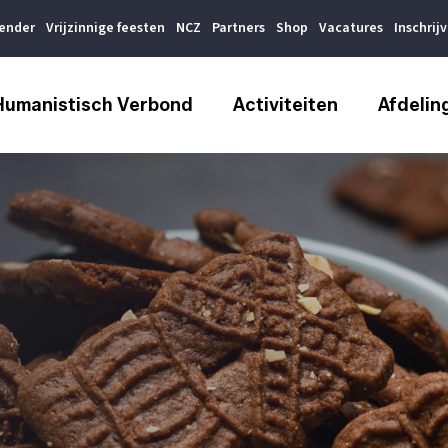
lender
Vrijzinnige feesten
NCZ
Partners
Shop
Vacatures
Inschrij
Humanistisch Verbond
Activiteiten
Afdelin