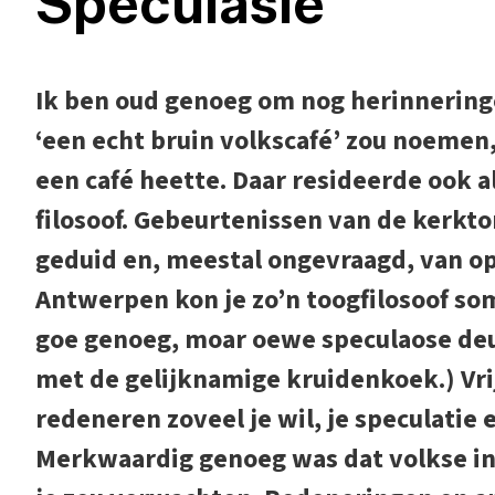
Speculasie
Ik ben oud genoeg om nog herinnerin
‘een echt bruin volkscafé’ zou noeme
een café heette. Daar resideerde ook a
filosoof. Gebeurtenissen van de kerkt
geduid en, meestal ongevraagd, van op
Antwerpen kon je zo’n toogfilosoof so
goe genoeg, moar oewe speculaose deug
met de gelijknamige kruidenkoek.) Vrij
redeneren zoveel je wil, je speculatie
Merkwaardig genoeg was dat volkse inz