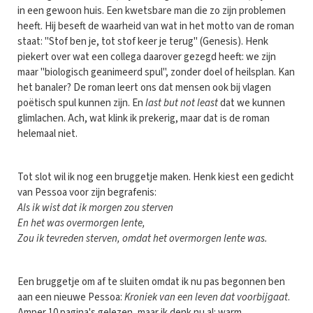
in een gewoon huis. Een kwetsbare man die zo zijn problemen
heeft. Hij beseft de waarheid van wat in het motto van de roman
staat: "Stof ben je, tot stof keer je terug" (Genesis). Henk
piekert over wat een collega daarover gezegd heeft: we zijn
maar "biologisch geanimeerd spul", zonder doel of heilsplan. Kan
het banaler? De roman leert ons dat mensen ook bij vlagen
poëtisch spul kunnen zijn. En
last but not least
dat we kunnen
glimlachen. Ach, wat klink ik prekerig, maar dat is de roman
helemaal niet.
Tot slot wil ik nog een bruggetje maken. Henk kiest een gedicht
van Pessoa voor zijn begrafenis:
Als ik wist dat ik morgen zou sterven
En het was overmorgen lente,
Zou ik tevreden sterven, omdat het overmorgen lente was.
Een bruggetje om af te sluiten omdat ik nu pas begonnen ben
aan een nieuwe Pessoa:
Kroniek van een leven dat voorbijgaat
.
Amper 10 pagina's gelezen, maar ik denk nu al: warm