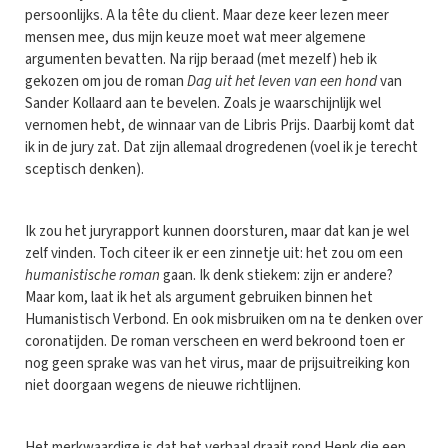
persoonlijks. A la tête du client. Maar deze keer lezen meer
mensen mee, dus mijn keuze moet wat meer algemene
argumenten bevatten. Na rijp beraad (met mezelf) heb ik
gekozen om jou de roman
Dag uit het leven van een hond
van
Sander Kollaard aan te bevelen. Zoals je waarschijnlijk wel
vernomen hebt, de winnaar van de Libris Prijs. Daarbij komt dat
ik in de jury zat. Dat zijn allemaal drogredenen (voel ik je terecht
sceptisch denken).
Ik zou het juryrapport kunnen doorsturen, maar dat kan je wel
zelf vinden. Toch citeer ik er een zinnetje uit: het zou om een
humanistische roman
gaan. Ik denk stiekem: zijn er andere?
Maar kom, laat ik het als argument gebruiken binnen het
Humanistisch Verbond. En ook misbruiken om na te denken over
coronatijden. De roman verscheen en werd bekroond toen er
nog geen sprake was van het virus, maar de prijsuitreiking kon
niet doorgaan wegens de nieuwe richtlijnen.
Het merkwaardige is dat het verhaal draait rond Henk die een