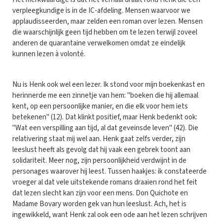
verpleegkundige is in de IC-afdeling. Mensen waarvoor we
applaudisseerden, maar zelden een roman over lezen. Mensen
die waarschijnlijk geen tijd hebben om te lezen terwijl zoveel
anderen de quarantaine verwelkomen omdat ze eindelijk
kunnen lezen à volonté.
Nu is Henk ook wel een lezer. Ik stond voor mijn boekenkast en
herinnerde me een zinnetje van hem: "boeken die hij allemaal
kent, op een persoonlijke manier, en die elk voor hem iets
betekenen" (12). Dat klinkt positief, maar Henk bedenkt ook:
"Wat een verspilling aan tijd, al dat geveinsde leven" (42). Die
relativering staat mij wel aan. Henk gaat zelfs verder, zijn
leeslust heeft als gevolg dat hij vaak een gebrek toont aan
solidariteit. Meer nog, zijn persoonlijkheid verdwijnt in de
personages waarover hij leest. Tussen haakjes: ik constateerde
vroeger al dat vele uitstekende romans draaien rond het feit
dat lezen slecht kan zijn voor een mens. Don Quichote en
Madame Bovary worden gek van hun leeslust. Ach, het is
ingewikkeld, want Henk zal ook een ode aan het lezen schrijven