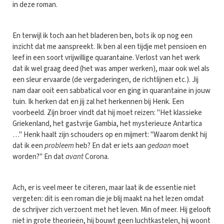
in deze roman.
En terwijl ik toch aan het bladeren ben, bots ik op nog een
inzicht dat me aanspreekt. Ik ben al een tijdje met pensioen en
leef in een soort vrijwillige quarantaine. Verlost van het werk
dat ik wel graag deed (het was amper werken), maar ook wel als
een sleur ervaarde (de vergaderingen, de richtlijnen etc.). Jij
nam daar ooit een sabbatical voor en ging in quarantaine in jouw
tuin. Ik herken dat en jij zal het herkennen bij Henk. Een
voorbeeld. Zijn broer vindt dat hij moet reizen: "Het klassieke
Griekenland, het gastvrije Gambia, het mysterieuze Antartica
…" Henk haalt zijn schouders op en mijmert: "Waarom denkt hij
dat ik een
probleem
heb? En dat er iets aan
gedaan
moet
worden?" En dat
avant
Corona.
Ach, er is veel meer te citeren, maar laat ik de essentie niet
vergeten: dit is een roman die je blij maakt na het lezen omdat
de schrijver zich verzoent met het leven. Min of meer. Hij gelooft
niet in grote theorieën, hij bouwt geen luchtkastelen, hij woont