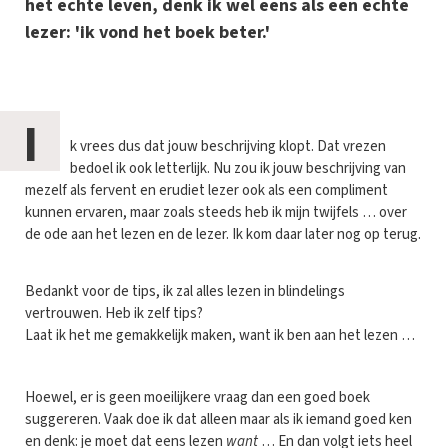
het echte leven, denk ik wel eens als een echte
lezer: 'ik vond het boek beter.'
I
k vrees dus dat jouw beschrijving klopt. Dat vrezen
bedoel ik ook letterlijk. Nu zou ik jouw beschrijving van
mezelf als fervent en erudiet lezer ook als een compliment
kunnen ervaren, maar zoals steeds heb ik mijn twijfels … over
de ode aan het lezen en de lezer. Ik kom daar later nog op terug.
Bedankt voor de tips, ik zal alles lezen in blindelings
vertrouwen. Heb ik zelf tips?
Laat ik het me gemakkelijk maken, want ik ben aan het lezen …
Hoewel, er is geen moeilijkere vraag dan een goed boek
suggereren. Vaak doe ik dat alleen maar als ik iemand goed ken
en denk: je moet dat eens lezen
want
… En dan volgt iets heel