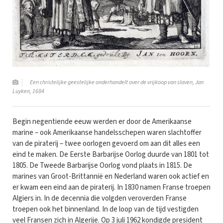
Een christelijke geestelijke onderhandelt over de vrijkoop van slaven, Jan
Luyken, 1684
Begin negentiende eeuw werden er door de Amerikaanse
marine – ook Amerikaanse handelsschepen waren slachtoffer
van de piraterij – twee oorlogen gevoerd om aan dit alles een
eind te maken. De Eerste Barbarijse Oorlog duurde van 1801 tot
1805. De Tweede Barbarijse Oorlog vond plaats in 1815. De
marines van Groot-Brittannië en Nederland waren ook actief en
er kwam een eind aan de piraterij. In 1830 namen Franse troepen
Algiers in. In de decennia die volgden veroverden Franse
troepen ook het binnenland. In de loop van de tijd vestigden
veel Fransen zich in Algerije. Op 3 juli 1962 kondigde president