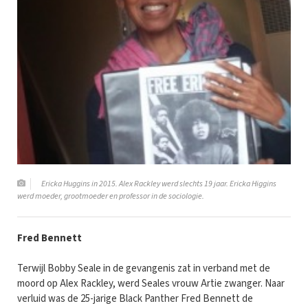
Ericka Huggins in 2015. Alex Rackley werd slechts 19 jaar. Ericka Higgins
werd moeder, grootmoeder en professor in de sociologie.
Fred Bennett
Terwijl Bobby Seale in de gevangenis zat in verband met de
moord op Alex Rackley, werd Seales vrouw Artie zwanger. Naar
verluid was de 25-jarige Black Panther Fred Bennett de