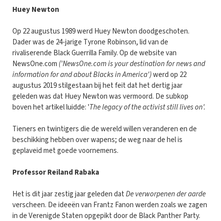
Huey Newton
Op 22 augustus 1989 werd Huey Newton doodgeschoten.
Dader was de 24-jarige Tyrone Robinson, lid van de
rivaliserende Black Guerrilla Family. Op de website van
NewsOne.com
('NewsOne.com is your destination for news and
information for and about Blacks in America')
werd op 22
augustus 2019 stilgestaan bij het feit dat het dertig jaar
geleden was dat Huey Newton was vermoord. De subkop
boven het artikel luidde: '
The legacy of the activist still lives on'.
Tieners en twintigers die de wereld willen veranderen en de
beschikking hebben over wapens; de weg naar de hel is
geplaveid met goede voornemens.
Professor Reiland Rabaka
Het is dit jaar zestig jaar geleden dat
De verworpenen der aarde
verscheen. De ideeën van Frantz Fanon werden zoals we zagen
in de Verenigde Staten opgepikt door de Black Panther Party.