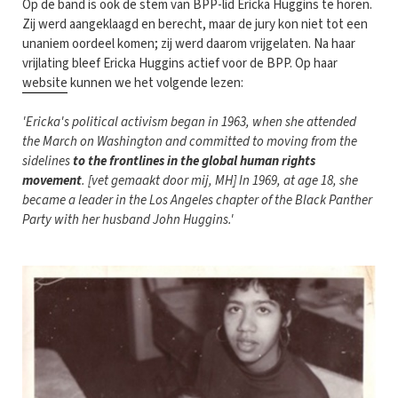
Op de band is ook de stem van BPP-lid Ericka Huggins te horen.
Zij werd aangeklaagd en berecht, maar de jury kon niet tot een
unaniem oordeel komen; zij werd daarom vrijgelaten. Na haar
vrijlating bleef Ericka Huggins actief voor de BPP. Op haar
website
kunnen we het volgende lezen:
'Ericka's political activism began in 1963, when she attended
the March on Washington and committed to moving from the
sidelines
to the frontlines in the global human rights
movement
. [vet gemaakt door mij, MH] In 1969, at age 18, she
became a leader in the Los Angeles chapter of the Black Panther
Party with her husband John Huggins.'