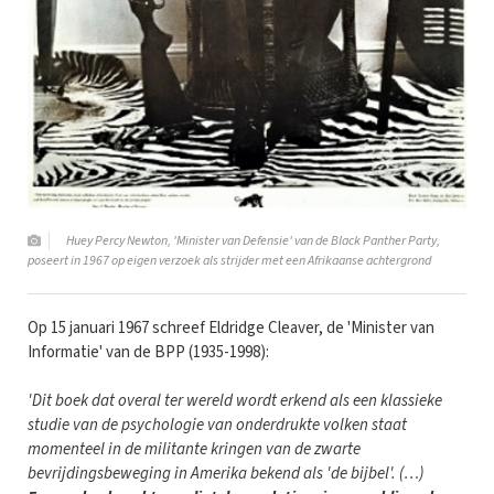
Huey Percy Newton, 'Minister van Defensie' van de Black Panther Party,
poseert in 1967 op eigen verzoek als strijder met een Afrikaanse achtergrond
Op 15 januari 1967 schreef Eldridge Cleaver, de 'Minister van
Informatie' van de BPP (1935-1998):
'Dit boek dat overal ter wereld wordt erkend als een klassieke
studie van de psychologie van onderdrukte volken staat
momenteel in de militante kringen van de zwarte
bevrijdingsbeweging in Amerika bekend als 'de bijbel'. (…)