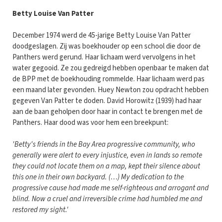
Betty Louise Van Patter
December 1974 werd de 45-jarige Betty Louise Van Patter
doodgeslagen. Zij was boekhouder op een school die door de
Panthers werd gerund. Haar lichaam werd vervolgens in het
water gegooid. Ze zou gedreigd hebben openbaar te maken dat
de BPP met de boekhouding rommelde. Haar lichaam werd pas
een maand later gevonden. Huey Newton zou opdracht hebben
gegeven Van Patter te doden. David Horowitz (1939) had haar
aan de baan geholpen door haar in contact te brengen met de
Panthers. Haar dood was voor hem een breekpunt:
'Betty's friends in the Bay Area progressive community, who
generally were alert to every injustice, even in lands so remote
they could not locate them on a map, kept their silence about
this one in their own backyard. (…) My dedication to the
progressive cause had made me self-righteous and arrogant and
blind. Now a cruel and irreversible crime had humbled me and
restored my sight.'