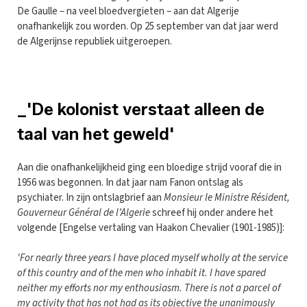
De Gaulle – na veel bloedvergieten – aan dat Algerije
onafhankelijk zou worden. Op 25 september van dat jaar werd
de Algerijnse republiek uitgeroepen.
_'De kolonist verstaat alleen de
taal van het geweld'
Aan die onafhankelijkheid ging een bloedige strijd vooraf die in
1956 was begonnen. In dat jaar nam Fanon ontslag als
psychiater. In zijn ontslagbrief aan
Monsieur le Ministre Résident,
Gouverneur Général de l’Algerie
schreef hij onder andere het
volgende [Engelse vertaling van Haakon Chevalier (1901-1985)]:
'For nearly three years I have placed myself wholly at the service
of this country and of the men who inhabit it. I have spared
neither my efforts nor my enthousiasm. There is not a parcel of
my activity that has not had as its objective the unanimously