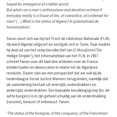
hoped-for emergence of a better world.
But what can a man's enthousiasm and devotion achieve if
everyday reality is a tissue of lies, of cowardice, of contempt for
man? (…) What is the status of Algeria? A systematized de-
humanization.'
Fanon sloot zich aan bij het Front de Libération Nationale (FLN).
Hij werd Algerije uitgezet en vestigde zich in Tunis. Daar maakte
hij deel uit van het redactiecollectief van
El Moudjahid
('De
Heilige Strijder'), het informatieblad van het FLN. In 1957
schreef Fanon voor dit blad drie artikelen over de Franse
intellectuelen en democraten in relatie tot de Algerijnse
revolutie. Daarin zien we een perspectief dat we ook bij de
hedendaagse Social Justice Warriors terugvinden, namelijk dat
de samenleving bestaat uit enerzijds onderdrukkers en
anderzijds onderdrukten. Een bepaalde bevolkingsgroep (bv. de
witte burgers) is in zijn geheel schuldig aan de onderdrukking
(racisme), bewust of onbewust. Fanon:
'The status of the foreigner, of the conqueror, of the Frenchman