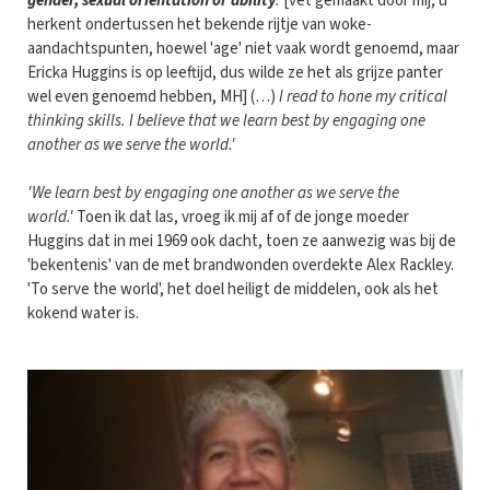
gender, sexual orientation or ability
.
[vet gemaakt door mij; u
herkent ondertussen het bekende rijtje van woke-
aandachtspunten, hoewel 'age' niet vaak wordt genoemd, maar
Ericka Huggins is op leeftijd, dus wilde ze het als grijze panter
wel even genoemd hebben, MH] (…)
I read to hone my critical
thinking skills. I believe that we learn best by engaging one
another as we serve the world.'
'We learn best by engaging one another as we serve the
world.'
Toen ik dat las, vroeg ik mij af of de jonge moeder
Huggins dat in mei 1969 ook dacht, toen ze aanwezig was bij de
'bekentenis' van de met brandwonden overdekte Alex Rackley.
'To serve the world', het doel heiligt de middelen, ook als het
kokend water is.