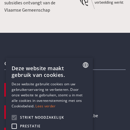
subsidies ontvangt van de
Vlaamse Gemeenschap
Contactgegevens
Deze website maakt
gebruik van cookies.
ENGLISH
Deze website gebruikt cookies om uw
TELEFOON
gebruikerservaring te verbeteren. Door
DUTCH
+32 3 233 70 32
onze website te gebruiken, stemt u in met
alle cookies in overeenstemming met ons
Cookiebeleid.
Lees verder
E-MAILADRES
secretariaat@humanistischverbond.be
STRIKT NOODZAKELIJK
PRESTATIE
BEZOEKADRES