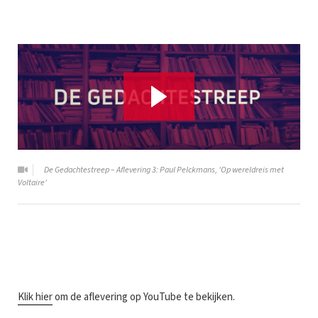
De Gedachtestreep – Aflevering 3: Paul Pelckmans, 'Op wereldreis met
Voltaire'
K
lik hier
om de aflevering op YouTube te bekijken.