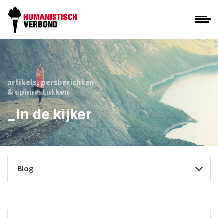
artikels, persberichten
& opiniestukken
_In de kijker