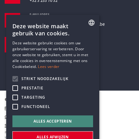
+32 3 233 70 32
E-MAILADRES
secretariaat@humanistischverbond.be
Deze website maakt
gebruik van cookies.
BEZOEKADRES
ENGLISH
Deze website gebruikt cookies om uw
Pottenbrug 4
gebruikerservaring te verbeteren. Door
DUTCH
Antwerpen, 2000
onze website te gebruiken, stemt u in met
alle cookies in overeenstemming met ons
Cookiebeleid.
Lees verder
STRIKT NOODZAKELIJK
PRESTATIE
TARGETING
© Humanistisch Verbond 2026
FUNCTIONEEL
Privacy
Cookiestatement
ALLES ACCEPTEREN
Sitemap
#codedwithlove by
Codelines
ALLES AFWIJZEN
webapplicaties
,
mobiele apps
&
maatwerk websites