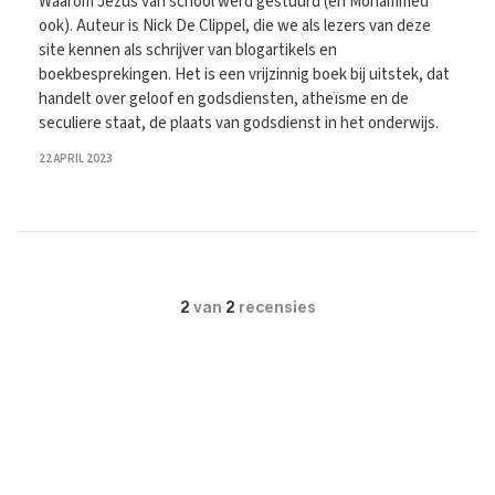
Waarom Jezus van school werd gestuurd (en Mohammed
ook). Auteur is Nick De Clippel, die we als lezers van deze
site kennen als schrijver van blogartikels en
boekbesprekingen. Het is een vrijzinnig boek bij uitstek, dat
handelt over geloof en godsdiensten, atheïsme en de
seculiere staat, de plaats van godsdienst in het onderwijs.
22 APRIL 2023
2
van
2
recensies