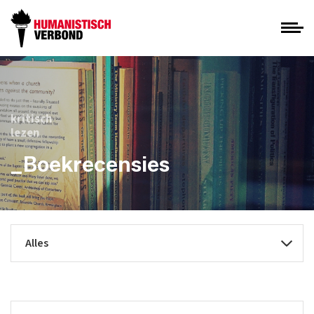
kritisch
lezen
_Boekrecensies