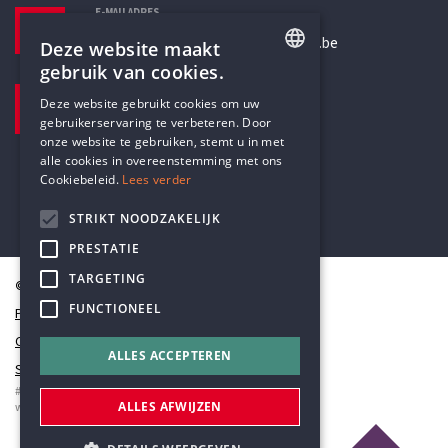
E-MAILADRES
secretariaat@humanistischverbond.be
Deze website maakt
gebruik van cookies.
BEZOEKADRES
ENGLISH
Deze website gebruikt cookies om uw
Pottenbrug 4
gebruikerservaring te verbeteren. Door
DUTCH
Antwerpen, 2000
onze website te gebruiken, stemt u in met
alle cookies in overeenstemming met ons
Cookiebeleid.
Lees verder
STRIKT NOODZAKELIJK
PRESTATIE
TARGETING
© Humanistisch Verbond 2026
FUNCTIONEEL
Privacy
Cookiestatement
ALLES ACCEPTEREN
Sitemap
#codedwithlove by
Codelines
ALLES AFWIJZEN
webapplicaties
,
mobiele apps
&
maatwerk websites