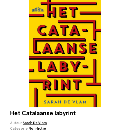
Het Catalaanse labyrint
Auteur
Sarah De Vlam
Categorie
Non-fictie