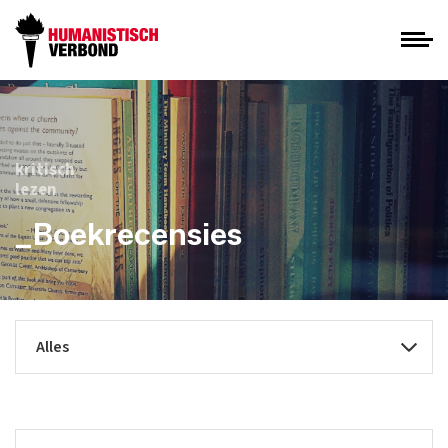
kritisch
lezen
_Boekrecensies