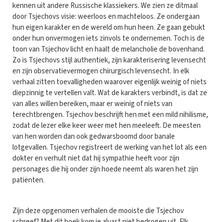
kennen uit andere Russische klassiekers. We zien ze ditmaal
door Tsjechovs visie: weerloos en machteloos. Ze ondergaan
hun eigen karakter en de wereld om hun heen. Ze gaan gebukt
onder hun onvermogen iets zinvols te ondernemen. Toch is de
toon van Tsjechov licht en haalt de melancholie de bovenhand.
Zo is Tsjechovs stijl authentiek, zijn karakterisering levensecht
en zijn observatievermogen chirurgisch levensecht. In elk
verhaal zitten toevalligheden waarover eigenlijk weinig of niets
diepzinnig te vertellen valt. Wat de karakters verbindt, is dat ze
van alles willen bereiken, maar er weinig of niets van
terechtbrengen. Tsjechov beschrijft hen met een mild nihilisme,
zodat de lezer elke keer weer met hen meeleeft. De meesten
van hen worden dan ook gedwarsboomd door banale
lotgevallen. Tsjechov registreert de werking van het lot als een
dokter en verhult niet dat hij sympathie heeft voor zijn
personages die hij onder zijn hoede neemt als waren het zijn
patiënten.
Zijn deze opgenomen verhalen de mooiste die Tsjechov
schreef? Met dit boek kom je alvast niet bedrogen uit. Elk