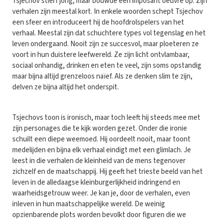
Tsjechov stierf jong, maar bouwde een imposant oeuvre op. Zijn
verhalen zijn meestal kort. In enkele woorden schept Tsjechov
een sfeer en introduceert hij de hoofdrolspelers van het
verhaal. Meestal zijn dat schuchtere types vol tegenslag en het
leven ondergaand. Nooit zijn ze succesvol, maar ploeteren ze
voort in hun duistere leefwereld. Ze zijn licht ontvlambaar,
sociaal onhandig, drinken en eten te veel, zijn soms opstandig
maar bijna altijd grenzeloos naïef. Als ze denken slim te zijn,
delven ze bijna altijd het onderspit.
Tsjechovs toon is ironisch, maar toch leeft hij steeds mee met
zijn personages die te kijk worden gezet. Onder die ironie
schuilt een diepe weemoed. Hij oordeelt nooit, maar toont
medelijden en bijna elk verhaal eindigt met een glimlach. Je
leest in die verhalen de kleinheid van de mens tegenover
zichzelf en de maatschappij. Hij geeft het trieste beeld van het
leven in de alledaagse kleinburgerlijkheid indringend en
waarheidsgetrouw weer. Je kan je, door de verhalen, even
inleven in hun maatschappelijke wereld. De weinig
opzienbarende plots worden bevolkt door figuren die we