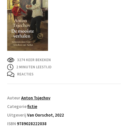
3274 KEER BEKEKEN
2
MINUTEN LEESTIJD
REACTIES
Auteur
Anton Tsjechov
Categorie
fictie
Uitgeverij
Van Oorschot, 2022
ISBN
9789028222038