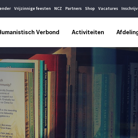
lender
Vrijzinnige feesten
NCZ
Partners
Shop
Vacatures
Inschrij
Humanistisch Verbond
Activiteiten
Afdelin