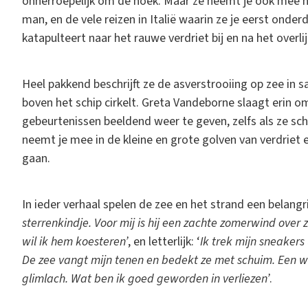
onherroepelijk om de hoek. Maar ze neemt je ook mee 
man, en de vele reizen in Italië waarin ze je eerst onder
katapulteert naar het rauwe verdriet bij en na het overl
Heel pakkend beschrijft ze de asverstrooiing op zee in
boven het schip cirkelt. Greta Vandeborne slaagt erin
gebeurtenissen beeldend weer te geven, zelfs als ze schr
neemt je mee in de kleine en grote golven van verdriet
gaan.
In ieder verhaal spelen de zee en het strand een belangr
sterrenkindje. Voor mij is hij een zachte zomerwind over
wil ik hem koesteren’
, en letterlijk: ‘
Ik trek mijn sneakers 
De zee vangt mijn tenen en bedekt ze met schuim. Een w
glimlach. Wat ben ik goed geworden in verliezen’
.