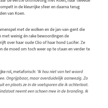
naar de eerste ontmoeting met Koen, haar tweede
dompelt in de kleurrijke sfeer en daarna terug
ijden van Koen.
 samenspel met de wolken en de jan-van-gent die
 om met weinig én rake bewoordingen de
ijft over haar oude Clio of haar hond Lucifer. Ze
 en de moed om toch weer op te staan en verder te
ijke rol, metaforisch:
‘Ik hou niet van het woord
 zee. Ongrijpbaar, maar overduidelijk aanwezig. Zo
uit en plaats ze in de voetsporen die ik achterlaat.
indstoot neemt een schoen mee in de branding. Ik