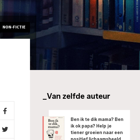
NON-FICTIE
_Van zelfde auteur
Ben ik te dik mama? Ben
ik ok papa? Help je
tiener groeien naar een
positief lichaamsbeeld