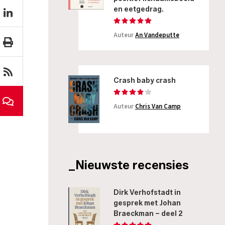
en eetgedrag.
Auteur
An Vandeputte
Crash baby crash
Auteur
Chris Van Camp
_Nieuwste recensies
Dirk Verhofstadt in
gesprek met Johan
Braeckman – deel 2