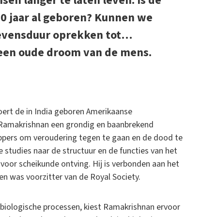
n langer te laten leven. Is de
00 jaar al geboren? Kunnen we
 levensduur oprekken tot…
l een oude droom van de mens.
ert de in India geboren Amerikaanse
 Ramakrishnan een grondig en baanbrekend
ppers om veroudering tegen te gaan en de dood te
 studies naar de structuur en de functies van het
voor scheikunde ontving. Hij is verbonden aan het
n was voorzitter van de Royal Society.
iologische processen, kiest Ramakrishnan ervoor