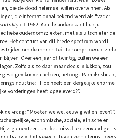
en, die de dood helemaal willen overwinnen. Als
nger, die internationaal bekend werd als “vader
ortality
uit 1962. Aan de andere kant heb je
pecifieke ouderdomsziekten, met als uitschieter de
rey. Het centrum van dit brede spectrum wordt
 bestrijden om de morbiditeit te comprimeren, zodat
blijven. Over een jaar of twintig, zullen we een
slagen. Zelfs als ze daar maar deels in lukken, zou
e gevolgen kunnen hebben, betoogt Ramakrishnan,
deringsindustrie: “Hoe heeft een dergelijke enorme
lijke vorderingen heeft opgeleverd?”.
ok de vraag: “Moeten we wel eeuwig willen leven?”.
tschappelijke, economische, sociale, ethische en
Hij argumenteert dat het misschien eenvoudiger is
vooruitgang in het gevecht tegen veroudering, heerst