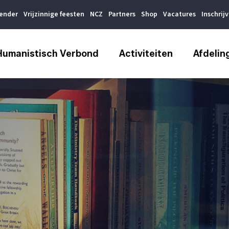
lender
Vrijzinnige feesten
NCZ
Partners
Shop
Vacatures
Inschrij
Humanistisch Verbond
Activiteiten
Afdelin