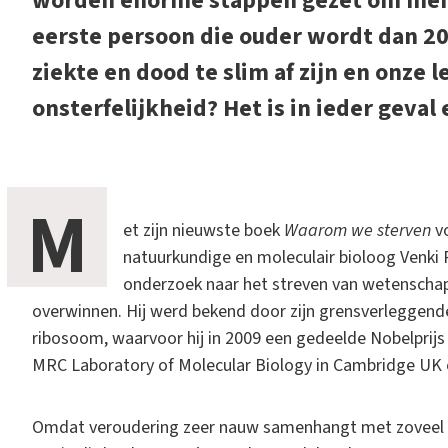
worden enorme stappen gezet om mense
eerste persoon die ouder wordt dan 2
ziekte en dood te slim af zijn en onze
onsterfelijkheid? Het is in ieder geva
M
et zijn nieuwste boek
Waarom we sterven
vo
natuurkundige en moleculair bioloog Venki
onderzoek naar het streven van wetenscha
overwinnen. Hij werd bekend door zijn grensverleggende
ribosoom, waarvoor hij in 2009 een gedeelde Nobelprijs 
MRC Laboratory of Molecular Biology in Cambridge UK e
Omdat veroudering zeer nauw samenhangt met zoveel b