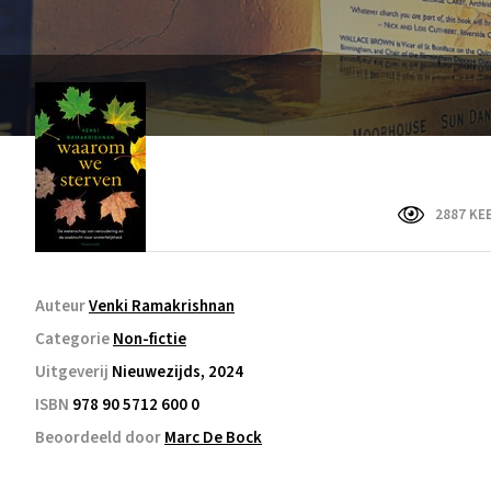
2887 KE
Auteur
Venki Ramakrishnan
Categorie
Non-fictie
Uitgeverij
Nieuwezijds, 2024
ISBN
978 90 5712 600 0
Beoordeeld door
Marc De Bock