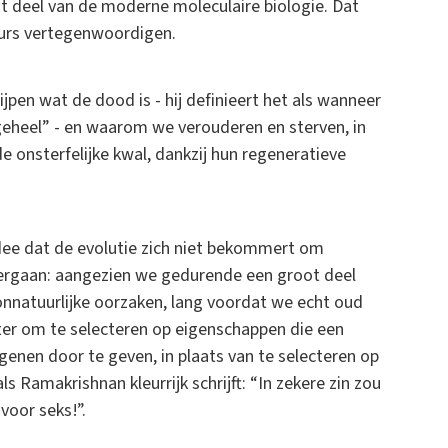
t deel van de moderne moleculaire biologie. Dat
cours vertegenwoordigen.
ijpen wat de dood is - hij definieert het als wanneer
heel” - en waarom we verouderen en sterven, in
e onsterfelijke kwal, dankzij hun regeneratieve
dee dat de evolutie zich niet bekommert om
 vergaan: aangezien we gedurende een groot deel
onnatuurlijke oorzaken, lang voordat we echt oud
nter om te selecteren op eigenschappen die een
 genen door te geven, in plaats van te selecteren op
 Ramakrishnan kleurrijk schrijft: “In zekere zin zou
voor seks!”.