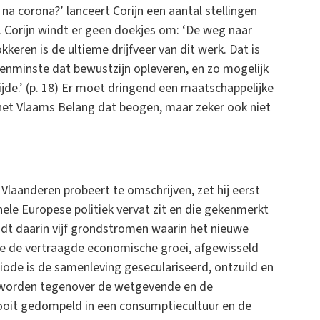
na corona?’ lanceert Corijn een aantal stellingen
Corijn windt er geen doekjes om: ‘De weg naar
eren is de ultieme drijfveer van dit werk. Dat is
enminste dat bewustzijn opleveren, en zo mogelijk
jde.’ (p. 18) Er moet dringend een maatschappelijke
 het Vlaams Belang dat beogen, maar zeker ook niet
Vlaanderen probeert te omschrijven, zet hij eerst
le Europese politiek vervat zit en die gekenmerkt
eidt daarin vijf grondstromen waarin het nieuwe
ste de vertraagde economische groei, afgewisseld
eriode is de samenleving geseculariseerd, ontzuild en
eworden tegenover de wetgevende en de
 ooit gedompeld in een consumptiecultuur en de