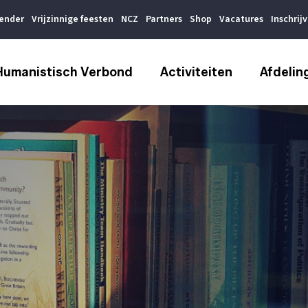
lender
Vrijzinnige feesten
NCZ
Partners
Shop
Vacatures
Inschrij
Humanistisch Verbond
Activiteiten
Afdelin