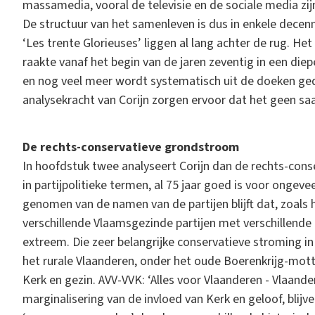
massamedia, vooral de televisie en de sociale media zij
De structuur van het samenleven is dus in enkele decenni
‘Les trente Glorieuses’ liggen al lang achter de rug. H
raakte vanaf het begin van de jaren zeventig in een diep
en nog veel meer wordt systematisch uit de doeken ged
analysekracht van Corijn zorgen ervoor dat het geen saa
De rechts-conservatieve grondstroom
In hoofdstuk twee analyseert Corijn dan de rechts-cons
in partijpolitieke termen, al 75 jaar goed is voor onge
genomen van de namen van de partijen blijft dat, zoals h
verschillende Vlaamsgezinde partijen met verschillende 
extreem. Die zeer belangrijke conservatieve stroming i
het rurale Vlaanderen, onder het oude Boerenkrijg-motto
Kerk en gezin. AVV-VVK: ‘Alles voor Vlaanderen - Vlaande
marginalisering van de invloed van Kerk en geloof, blijv