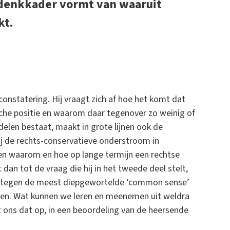
 denkkader vormt van waaruit
kt.
 constatering. Hij vraagt zich af hoe het komt dat
che positie en waarom daar tegenover zo weinig of
delen bestaat, maakt in grote lijnen ook de
 hij de rechts-conservatieve onderstroom in
aren waarom en hoe op lange termijn een rechtse
an tot de vraag die hij in het tweede deel stelt,
an tegen de meest diepgewortelde ‘common sense’
even. Wat kunnen we leren en meenemen uit weldra
t ons dat op, in een beoordeling van de heersende