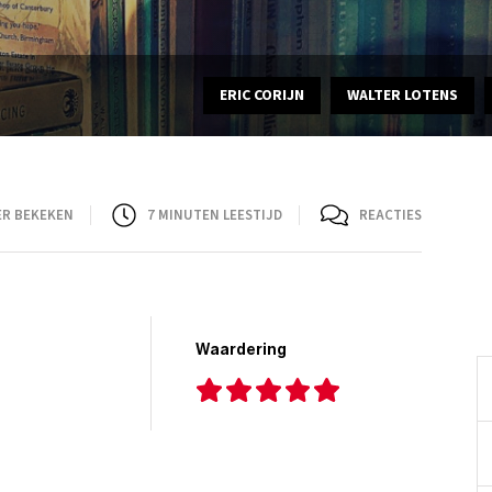
ERIC CORIJN
WALTER LOTENS
ER BEKEKEN
7
MINUTEN LEESTIJD
REACTIES
Waardering