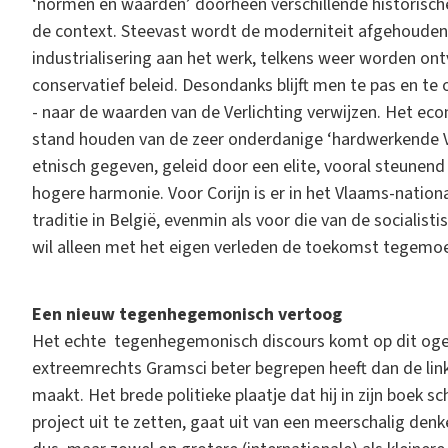
‘normen en waarden’ doorheen verschillende historisch
de context. Steevast wordt de moderniteit afgehouden. O
industrialisering aan het werk, telkens weer worden o
conservatief beleid. Desondanks blijft men te pas en te 
- naar de waarden van de Verlichting verwijzen. Het ec
stand houden van de zeer onderdanige ‘hardwerkende Vl
etnisch gegeven, geleid door een elite, vooral steunend
hogere harmonie. Voor Corijn is er in het Vlaams-nationa
traditie in België, evenmin als voor die van de socialis
wil alleen met het eigen verleden de toekomst tegemoet
Een nieuw tegenhegemonisch vertoog
Het echte tegenhegemonisch discours komt op dit ogenbli
extreemrechts Gramsci beter begrepen heeft dan de linke
maakt. Het brede politieke plaatje dat hij in zijn boek 
project uit te zetten, gaat uit van een meerschalig denk