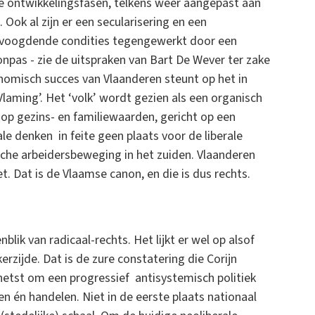
e ontwikkelingsfasen, telkens weer aangepast aan
ok al zijn er een secularisering en een
ntvoogdende condities tegengewerkt door een
onpas - zie de uitspraken van Bart De Wever ter zake
onomisch succes van Vlaanderen steunt op het in
aming’. Het ‘volk’ wordt gezien als een organisch
 op gezins- en familiewaarden, gericht op een
le denken in feite geen plaats voor de liberale
tische arbeidersbeweging in het zuiden. Vlaanderen
. Dat is de Vlaamse canon, en die is dus rechts.
k van radicaal-rechts. Het lijkt er wel op alsof
rzijde. Dat is de zure constatering die Corijn
schetst om een progressief antisystemisch politiek
en én handelen. Niet in de eerste plaats nationaal