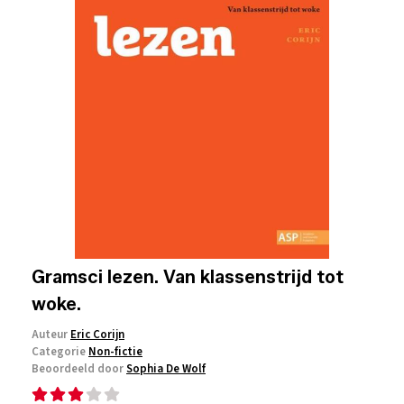
Gramsci lezen. Van klassenstrijd tot
woke.
Auteur
Eric Corijn
Categorie
Non-fictie
Beoordeeld door
Sophia De Wolf