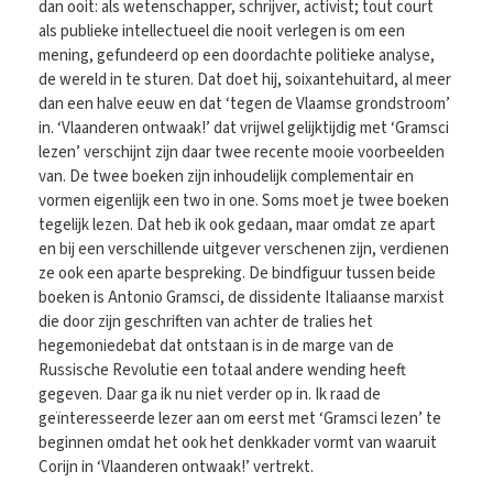
dan ooit: als wetenschapper, schrijver, activist; tout court
als publieke intellectueel die nooit verlegen is om een
mening, gefundeerd op een doordachte politieke analyse,
de wereld in te sturen. Dat doet hij, soixantehuitard, al meer
dan een halve eeuw en dat ‘tegen de Vlaamse grondstroom’
in. ‘Vlaanderen ontwaak!’ dat vrijwel gelijktijdig met ‘Gramsci
lezen’ verschijnt zijn daar twee recente mooie voorbeelden
van. De twee boeken zijn inhoudelijk complementair en
vormen eigenlijk een two in one. Soms moet je twee boeken
tegelijk lezen. Dat heb ik ook gedaan, maar omdat ze apart
en bij een verschillende uitgever verschenen zijn, verdienen
ze ook een aparte bespreking. De bindfiguur tussen beide
boeken is Antonio Gramsci, de dissidente Italiaanse marxist
die door zijn geschriften van achter de tralies het
hegemoniedebat dat ontstaan is in de marge van de
Russische Revolutie een totaal andere wending heeft
gegeven. Daar ga ik nu niet verder op in. Ik raad de
geïnteresseerde lezer aan om eerst met ‘Gramsci lezen’ te
beginnen omdat het ook het denkkader vormt van waaruit
Corijn in ‘Vlaanderen ontwaak!’ vertrekt.