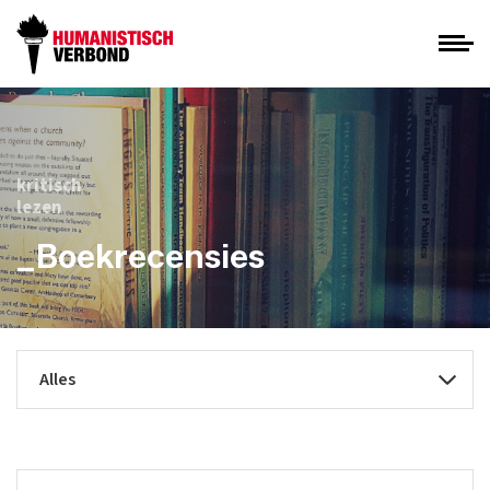
kritisch
lezen
_Boekrecensies