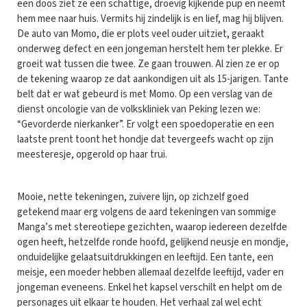
een doos ziet ze een schattige, droevig kijkende pup en neemt
hem mee naar huis. Vermits hij zindelijk is en lief, mag hij blijven.
De auto van Momo, die er plots veel ouder uitziet, geraakt
onderweg defect en een jongeman herstelt hem ter plekke. Er
groeit wat tussen die twee. Ze gaan trouwen. Al zien ze er op
de tekening waarop ze dat aankondigen uit als 15-jarigen. Tante
belt dat er wat gebeurd is met Momo. Op een verslag van de
dienst oncologie van de volkskliniek van Peking lezen we:
“Gevorderde nierkanker”. Er volgt een spoedoperatie en een
laatste prent toont het hondje dat tevergeefs wacht op zijn
meesteresje, opgerold op haar trui.
Mooie, nette tekeningen, zuivere lijn, op zichzelf goed
getekend maar erg volgens de aard tekeningen van sommige
Manga’s met stereotiepe gezichten, waarop iedereen dezelfde
ogen heeft, hetzelfde ronde hoofd, gelijkend neusje en mondje,
onduidelijke gelaatsuitdrukkingen en leeftijd. Een tante, een
meisje, een moeder hebben allemaal dezelfde leeftijd, vader en
jongeman eveneens. Enkel het kapsel verschilt en helpt om de
personages uit elkaar te houden. Het verhaal zal wel echt