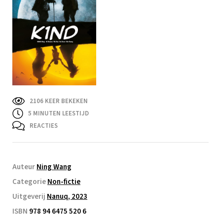
2106 KEER BEKEKEN
5
MINUTEN LEESTIJD
REACTIES
Auteur
Ning Wang
Categorie
Non-fictie
Uitgeverij
Nanuq, 2023
ISBN
978 94 6475 520 6