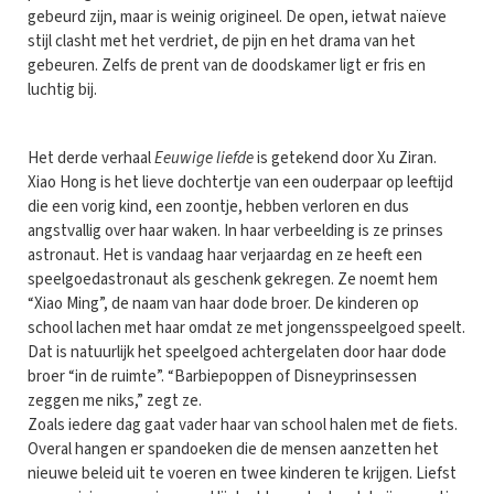
gebeurd zijn, maar is weinig origineel. De open, ietwat naïeve
stijl clasht met het verdriet, de pijn en het drama van het
gebeuren. Zelfs de prent van de doodskamer ligt er fris en
luchtig bij.
Het derde verhaal
Eeuwige liefde
is getekend door Xu Ziran.
Xiao Hong is het lieve dochtertje van een ouderpaar op leeftijd
die een vorig kind, een zoontje, hebben verloren en dus
angstvallig over haar waken. In haar verbeelding is ze prinses
astronaut. Het is vandaag haar verjaardag en ze heeft een
speelgoedastronaut als geschenk gekregen. Ze noemt hem
“Xiao Ming”, de naam van haar dode broer. De kinderen op
school lachen met haar omdat ze met jongensspeelgoed speelt.
Dat is natuurlijk het speelgoed achtergelaten door haar dode
broer “in de ruimte”. “Barbiepoppen of Disneyprinsessen
zeggen me niks,” zegt ze.
Zoals iedere dag gaat vader haar van school halen met de fiets.
Overal hangen er spandoeken die de mensen aanzetten het
nieuwe beleid uit te voeren en twee kinderen te krijgen. Liefst