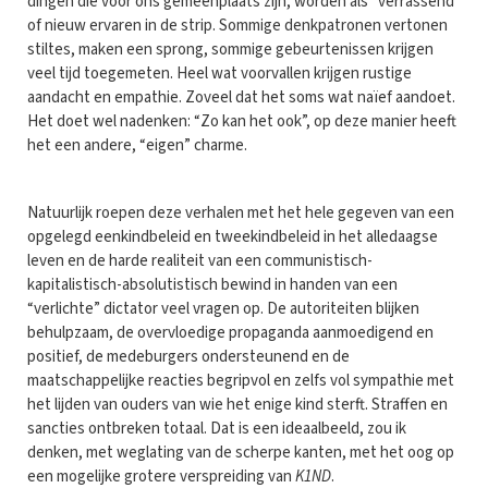
dingen die voor ons gemeenplaats zijn, worden als “verrassend”
of nieuw ervaren in de strip. Sommige denkpatronen vertonen
stiltes, maken een sprong, sommige gebeurtenissen krijgen
veel tijd toegemeten. Heel wat voorvallen krijgen rustige
aandacht en empathie. Zoveel dat het soms wat naïef aandoet.
Het doet wel nadenken: “Zo kan het ook”, op deze manier heeft
het een andere, “eigen” charme.
Natuurlijk roepen deze verhalen met het hele gegeven van een
opgelegd eenkindbeleid en tweekindbeleid in het alledaagse
leven en de harde realiteit van een communistisch-
kapitalistisch-absolutistisch bewind in handen van een
“verlichte” dictator veel vragen op. De autoriteiten blijken
behulpzaam, de overvloedige propaganda aanmoedigend en
positief, de medeburgers ondersteunend en de
maatschappelijke reacties begripvol en zelfs vol sympathie met
het lijden van ouders van wie het enige kind sterft. Straffen en
sancties ontbreken totaal. Dat is een ideaalbeeld, zou ik
denken, met weglating van de scherpe kanten, met het oog op
een mogelijke grotere verspreiding van
K1ND
.