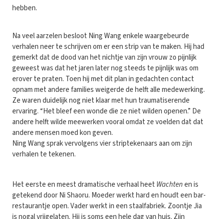
hebben.
Na veel aarzelen besloot Ning Wang enkele waargebeurde
verhalen neer te schrijven om er een strip van te maken. Hij had
gemerkt dat de dood van het nichtje van zijn vrouw zo pijnlijk
geweest was dat het jaren later nog steeds te pijnlijk was om
erover te praten. Toen hij met dit plan in gedachten contact
opnam met andere families weigerde de helft alle medewerking.
Ze waren duidelijk nog niet klaar met hun traumatiserende
ervaring. “Het bleef een wonde die ze niet wilden openen.” De
andere helft wilde meewerken vooral omdat ze voelden dat dat
andere mensen moed kon geven.
Ning Wang sprak vervolgens vier striptekenaars aan om zijn
verhalen te tekenen.
Het eerste en meest dramatische verhaal heet
Wachten
en is
getekend door Ni Shaoru. Moeder werkt hard en houdt een bar-
restaurantje open. Vader werkt in een staalfabriek. Zoontje Jia
is nogal vrijgelaten. Hij is soms een hele dag van huis. Zijn