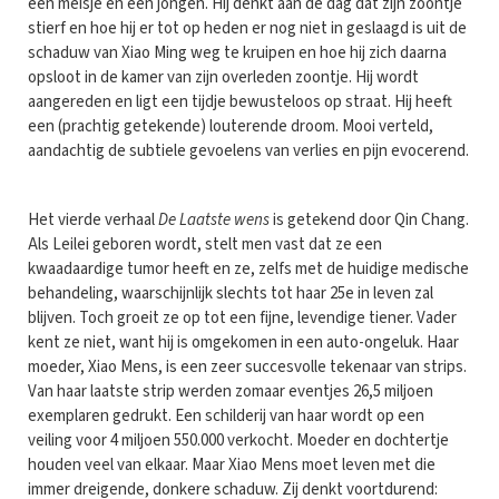
een meisje en een jongen. Hij denkt aan de dag dat zijn zoontje
stierf en hoe hij er tot op heden er nog niet in geslaagd is uit de
schaduw van Xiao Ming weg te kruipen en hoe hij zich daarna
opsloot in de kamer van zijn overleden zoontje. Hij wordt
aangereden en ligt een tijdje bewusteloos op straat. Hij heeft
een (prachtig getekende) louterende droom. Mooi verteld,
aandachtig de subtiele gevoelens van verlies en pijn evocerend.
Het vierde verhaal
De Laatste wens
is getekend door Qin Chang.
Als Leilei geboren wordt, stelt men vast dat ze een
kwaadaardige tumor heeft en ze, zelfs met de huidige medische
behandeling, waarschijnlijk slechts tot haar 25e in leven zal
blijven. Toch groeit ze op tot een fijne, levendige tiener. Vader
kent ze niet, want hij is omgekomen in een auto-ongeluk. Haar
moeder, Xiao Mens, is een zeer succesvolle tekenaar van strips.
Van haar laatste strip werden zomaar eventjes 26,5 miljoen
exemplaren gedrukt. Een schilderij van haar wordt op een
veiling voor 4 miljoen 550.000 verkocht. Moeder en dochtertje
houden veel van elkaar. Maar Xiao Mens moet leven met die
immer dreigende, donkere schaduw. Zij denkt voortdurend: