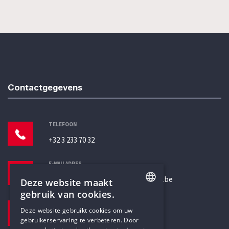
Contactgegevens
TELEFOON
+32 3 233 70 32
E-MAILADRES
secretariaat@humanistischverbond.be
Deze website maakt
gebruik van cookies.
BEZOEKADRES
ENGLISH
Deze website gebruikt cookies om uw
Pottenbrug 4
gebruikerservaring te verbeteren. Door
DUTCH