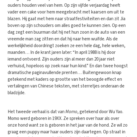
ouders houden veel van hem. Op zijn vijfde verjaardag heeft
vader een cake voor hem meegebracht met kaarsen om uit te
blazen. Hij gaat met hem naar straatfestiviteiten en dan zit Jia
boven op zijn schouders om alles goed te kunnen zien. Op een
dag zegt een buurman dat hij net hun zoon in de auto van een
vreemde man zag zitten en dat hij naar hem wuifde. Als de
werkelijkheid doordringt zoeken ze een hele dag, hele weken,
maanden… In de krant jaren later: “In april 1988 is hij door
iemand ontvoerd. Zijn ouders zijn al meer dan 20 jaar niet
verhuisd, hopeloos op zoek naar hun kind.” En dan twee hoogst
dramatische paginavullende prenten… Buitengewoon knap
getekend met kaders op grootte van het beoogde effect en
vertalingen van Chinese teksten, met sterretjes onderaan de
bladzijde.
Het tweede verhaal is dat van
Momo
, getekend door Wu Yao.
Momo werd geboren in 19XX. Ze spreken over haar als over
onze hond want ze is geboren in het jaar van de hond. Ze wil zo
graag een puppy maar haar ouders zijn daartegen. Op straat in