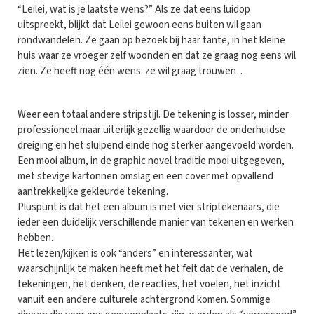
“Leilei, wat is je laatste wens?” Als ze dat eens luidop
uitspreekt, blijkt dat Leilei gewoon eens buiten wil gaan
rondwandelen. Ze gaan op bezoek bij haar tante, in het kleine
huis waar ze vroeger zelf woonden en dat ze graag nog eens wil
zien. Ze heeft nog één wens: ze wil graag trouwen…
Weer een totaal andere stripstijl. De tekening is losser, minder
professioneel maar uiterlijk gezellig waardoor de onderhuidse
dreiging en het sluipend einde nog sterker aangevoeld worden.
Een mooi album, in de graphic novel traditie mooi uitgegeven,
met stevige kartonnen omslag en een cover met opvallend
aantrekkelijke gekleurde tekening.
Pluspunt is dat het een album is met vier striptekenaars, die
ieder een duidelijk verschillende manier van tekenen en werken
hebben.
Het lezen/kijken is ook “anders” en interessanter, wat
waarschijnlijk te maken heeft met het feit dat de verhalen, de
tekeningen, het denken, de reacties, het voelen, het inzicht
vanuit een andere culturele achtergrond komen. Sommige