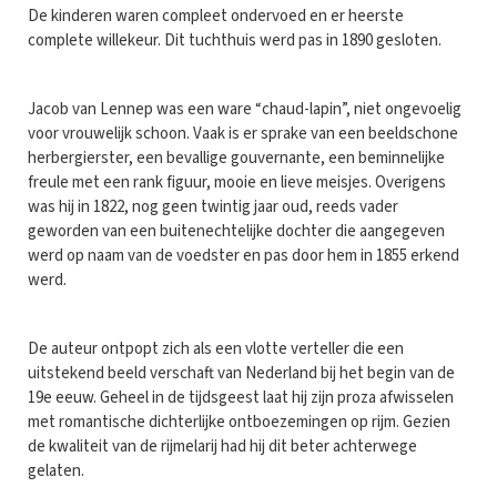
De kinderen waren compleet ondervoed en er heerste
complete willekeur. Dit tuchthuis werd pas in 1890 gesloten.
Jacob van Lennep was een ware “chaud-lapin”, niet ongevoelig
voor vrouwelijk schoon. Vaak is er sprake van een beeldschone
herbergierster, een bevallige gouvernante, een beminnelijke
freule met een rank figuur, mooie en lieve meisjes. Overigens
was hij in 1822, nog geen twintig jaar oud, reeds vader
geworden van een buitenechtelijke dochter die aangegeven
werd op naam van de voedster en pas door hem in 1855 erkend
werd.
De auteur ontpopt zich als een vlotte verteller die een
uitstekend beeld verschaft van Nederland bij het begin van de
19e eeuw. Geheel in de tijdsgeest laat hij zijn proza afwisselen
met romantische dichterlijke ontboezemingen op rijm. Gezien
de kwaliteit van de rijmelarij had hij dit beter achterwege
gelaten.