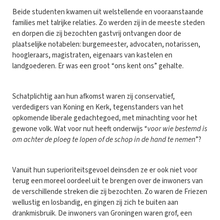
Beide studenten kwamen uit welstellende en vooraanstaande
families met talrijke relaties. Zo werden zij in de meeste steden
en dorpen die zij bezochten gastvrij ontvangen door de
plaatselijke notabelen: burgemeester, advocaten, notarissen,
hoogleraars, magistraten, eigenaars van kastelen en
landgoederen. Er was een groot “ons kent ons” gehalte.
Schatplichtig aan hun afkomst waren zij conservatief,
verdedigers van Koning en Kerk, tegenstanders van het
opkomende liberale gedachtegoed, met minachting voor het
gewone volk. Wat voor nut heeft onderwijs “
voor wie bestemd is
om achter de ploeg te lopen of de schop in de hand te nemen
”?
Vanuit hun superioriteitsgevoel deinsden ze er ook niet voor
terug een moreel oordeel uit te brengen over de inwoners van
de verschillende streken die zij bezochten. Zo waren de Friezen
wellustig en losbandig, en gingen zij zich te buiten aan
drankmisbruik. De inwoners van Groningen waren grof, een