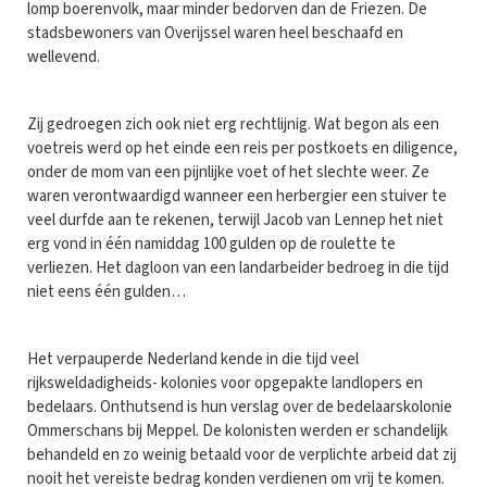
lomp boerenvolk, maar minder bedorven dan de Friezen. De
stadsbewoners van Overijssel waren heel beschaafd en
wellevend.
Zij gedroegen zich ook niet erg rechtlijnig. Wat begon als een
voetreis werd op het einde een reis per postkoets en diligence,
onder de mom van een pijnlijke voet of het slechte weer. Ze
waren verontwaardigd wanneer een herbergier een stuiver te
veel durfde aan te rekenen, terwijl Jacob van Lennep het niet
erg vond in één namiddag 100 gulden op de roulette te
verliezen. Het dagloon van een landarbeider bedroeg in die tijd
niet eens één gulden…
Het verpauperde Nederland kende in die tijd veel
rijksweldadigheids- kolonies voor opgepakte landlopers en
bedelaars. Onthutsend is hun verslag over de bedelaarskolonie
Ommerschans bij Meppel. De kolonisten werden er schandelijk
behandeld en zo weinig betaald voor de verplichte arbeid dat zij
nooit het vereiste bedrag konden verdienen om vrij te komen.