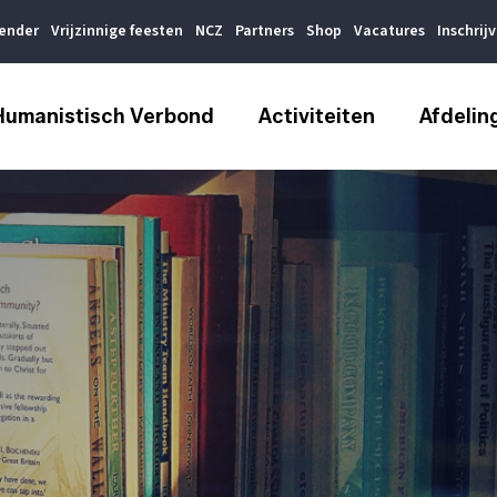
lender
Vrijzinnige feesten
NCZ
Partners
Shop
Vacatures
Inschrij
Humanistisch Verbond
Activiteiten
Afdelin