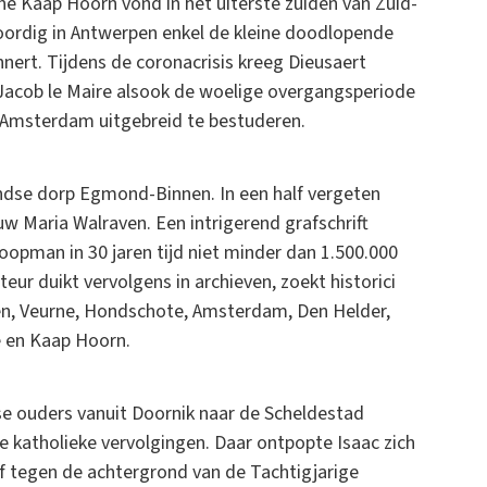
he Kaap Hoorn vond in het uiterste zuiden van Zuid-
oordig in Antwerpen enkel de kleine doodlopende
nert. Tijdens de coronacrisis kreeg Dieusaert
Jacob le Maire alsook de woelige overgangsperiode
 Amsterdam uitgebreid te bestuderen.
andse dorp Egmond-Binnen. In een half vergeten
rouw Maria Walraven. Een intrigerend grafschrift
oopman in 30 jaren tijd niet minder dan 1.500.000
eur duikt vervolgens in archieven, zoekt historici
pen, Veurne, Hondschote, Amsterdam, Den Helder,
ië en Kaap Hoorn.
se ouders vanuit Doornik naar de Scheldestad
katholieke vervolgingen. Daar ontpopte Isaac zich
 af tegen de achtergrond van de Tachtigjarige