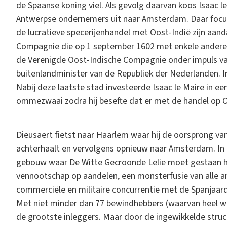
de Spaanse koning viel. Als gevolg daarvan koos Isaac le
Antwerpse ondernemers uit naar Amsterdam. Daar focust
de lucratieve specerijenhandel met Oost-Indië zijn aand
Compagnie die op 1 september 1602 met enkele andere
de Verenigde Oost-Indische Compagnie onder impuls va
buitenlandminister van de Republiek der Nederlanden. In
Nabij deze laatste stad investeerde Isaac le Maire in 
ommezwaai zodra hij besefte dat er met de handel op O
Dieusaert fietst naar Haarlem waar hij de oorsprong van
achterhaalt en vervolgens opnieuw naar Amsterdam. In d
gebouw waar De Witte Gecroonde Lelie moet gestaan h
vennootschap op aandelen, een monsterfusie van alle 
commerciële en militaire concurrentie met de Spanjaar
Met niet minder dan 77 bewindhebbers (waarvan heel wa
de grootste inleggers. Maar door de ingewikkelde struc