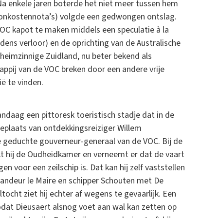
 Na enkele jaren boterde het niet meer tussen hem
onkostennota’s) volgde een gedwongen ontslag.
VOC kapot te maken middels een speculatie à la
ens verloor) en de oprichting van de Australische
heimzinnige Zuidland, nu beter bekend als
happij van de VOC breken door een andere vrije
ë te vinden.
andaag een pittoresk toeristisch stadje dat in de
eplaats van ontdekkingsreiziger Willem
 geduchte gouverneur-generaal van de VOC. Bij de
t hij de Oudheidkamer en verneemt er dat de vaart
voor een zeilschip is. Dat kan hij zelf vaststellen
mandeur le Maire en schipper Schouten met De
cht ziet hij echter af wegens te gevaarlijk. Een
odat Dieusaert alsnog voet aan wal kan zetten op