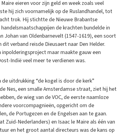
 Maire eieren voor zijn geld en week zoals veel
e hij zich voornamelijk op de Ruslandhandel, tot
acht trok. Hij stichtte de Nieuwe Brabantse
 handelsmaatschappijen de krachten bundelde in
n Johan van Oldenbarnevelt (1547-1619), een soort
 dit verband reisde Dieusaert naar Den Helder.
een inpolderingsproject maar maakte gauw een
ost-Indië veel meer te verdienen was.
 de uitdrukking “de kogel is door de kerk”
e Nes, een smalle Amsterdamse straat, ziet hij het
ebben, de wieg van de VOC, de eerste naamloze
andere voorcompagnieën, opgericht om de
den, de Portugezen en de Engelsen aan te gaan.
t Zuid-Nederlanders) en Isaac le Maire als één van
tuur en het groot aantal directeurs was de kans op