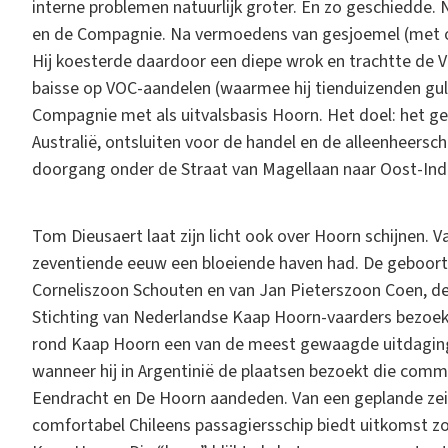
interne problemen natuurlijk groter. En zo geschiedde.
en de Compagnie. Na vermoedens van gesjoemel (met 
Hij koesterde daardoor een diepe wrok en trachtte de 
baisse op VOC-aandelen (waarmee hij tienduizenden guld
Compagnie met als uitvalsbasis Hoorn. Het doel: het ge
Australië, ontsluiten voor de handel en de alleenheersc
doorgang onder de Straat van Magellaan naar Oost-Indi
Tom Dieusaert laat zijn licht ook over Hoorn schijnen. V
zeventiende eeuw een bloeiende haven had. De geboort
Corneliszoon Schouten en van Jan Pieterszoon Coen, de
Stichting van Nederlandse Kaap Hoorn-vaarders bezoek
rond Kaap Hoorn een van de meest gewaagde uitdagingen 
wanneer hij in Argentinië de plaatsen bezoekt die com
Eendracht en De Hoorn aandeden. Van een geplande zeilto
comfortabel Chileens passagiersschip biedt uitkomst z