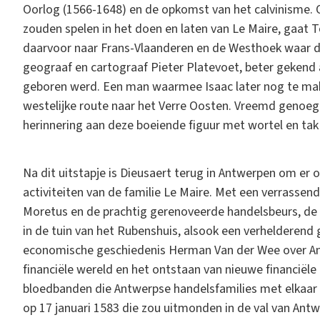
Oorlog (1566-1648) en de opkomst van het calvinisme.
zouden spelen in het doen en laten van Le Maire, gaat T
daarvoor naar Frans-Vlaanderen en de Westhoek waar d
geograaf en cartograaf Pieter Platevoet, beter gekend 
geboren werd. Een man waarmee Isaac later nog te mak
westelijke route naar het Verre Oosten. Vreemd genoeg 
herinnering aan deze boeiende figuur met wortel en tak
Na dit uitstapje is Dieusaert terug in Antwerpen om er 
activiteiten van de familie Le Maire. Met een verrasse
Moretus en de prachtig gerenoveerde handelsbeurs, de 
in de tuin van het Rubenshuis, alsook een verhelderend
economische geschiedenis Herman Van der Wee over Ant
financiële wereld en het ontstaan van nieuwe financiële
bloedbanden die Antwerpse handelsfamilies met elkaar 
op 17 januari 1583 die zou uitmonden in de val van An