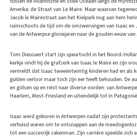
tussen de Atlantische en Stille Oceaan langs de mythisc
Amerika: de Straat van Le Maire. Maar waarvan tegenw
Jacob le Mairestraat aan het Kielpark nog aan hem herin
ruimschoots de tijd om de omzwervingen van Isaac en 
van de Antwerpse gloriejaren naar de gouden eeuw van
Tom Dieusaert start zijn speurtocht in het Noord-Holl
kerkje vindt hij de grafzerk van Isaac le Maire en zijn v
vermeldt dat Isaac tweeëntwintig kinderen had en als k
gulden verloor maar toch zijn eer heeft behouden. De aut
en gidsen op en reist naar diverse oorden: van Antwer
Haarlem, West-Friesland en uiteindelijk tot in Patagon
Isaac werd geboren in Antwerpen nadat zijn protestant
verhuisd waren om te ontsnappen aan de meedogenloze 
tot een succesrijk zakenman. Zijn carrière speelde zich