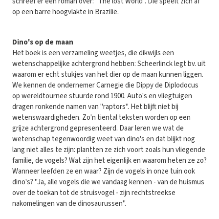
schreef er een roman over: "The lost World". Die speelt zich af
op een barre hoogvlakte in Brazilië.
Dino's op de maan
Het boek is een verzameling weetjes, die dikwijls een
wetenschappelijke achtergrond hebben: Scheerlinck legt bv. uit
waarom er echt stukjes van het dier op de maan kunnen liggen.
We kennen de ondernemer Carnegie die Dippy de Diplodocus
op wereldtournee stuurde rond 1900. Auto's en vliegtuigen
dragen ronkende namen van "raptors". Het blijft niet bij
wetenswaardigheden. Zo'n tiental teksten worden op een
grijze achtergrond gepresenteerd. Daar leren we wat de
wetenschap tegenwoordig weet van dino's en dat blijkt nog
lang niet alles te zijn: plantten ze zich voort zoals hun vliegende
familie, de vogels? Wat zijn het eigenlijk en waarom heten ze zo?
Wanneer leefden ze en waar? Zijn de vogels in onze tuin ook
dino's? "Ja, alle vogels die we vandaag kennen - van de huismus
over de toekan tot de struisvogel - zijn rechtstreekse
nakomelingen van de dinosaurussen".