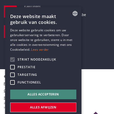
E-MAILADRES
secretariaat@humanistischverbond.be
Deze website maakt
gebruik van cookies.
BEZOEKADRES
ENGLISH
Deze website gebruikt cookies om uw
Pottenbrug 4
gebruikerservaring te verbeteren. Door
DUTCH
Antwerpen, 2000
onze website te gebruiken, stemt u in met
alle cookies in overeenstemming met ons
Cookiebeleid.
Lees verder
STRIKT NOODZAKELIJK
PRESTATIE
TARGETING
© Humanistisch Verbond 2026
FUNCTIONEEL
Privacy
Cookiestatement
ALLES ACCEPTEREN
Sitemap
#codedwithlove by
Codelines
ALLES AFWIJZEN
webapplicaties
,
mobiele apps
&
maatwerk websites