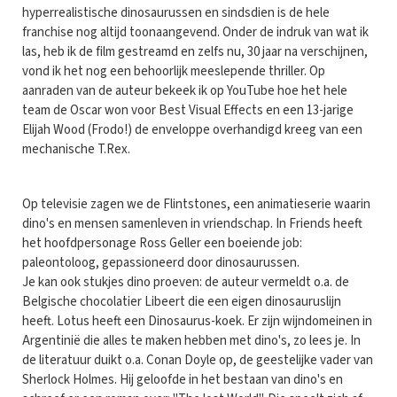
hyperrealistische dinosaurussen en sindsdien is de hele
franchise nog altijd toonaangevend. Onder de indruk van wat ik
las, heb ik de film gestreamd en zelfs nu, 30 jaar na verschijnen,
vond ik het nog een behoorlijk meeslepende thriller. Op
aanraden van de auteur bekeek ik op YouTube hoe het hele
team de Oscar won voor Best Visual Effects en een 13-jarige
Elijah Wood (Frodo!) de enveloppe overhandigd kreeg van een
mechanische T.Rex.
Op televisie zagen we de Flintstones, een animatieserie waarin
dino's en mensen samenleven in vriendschap. In Friends heeft
het hoofdpersonage Ross Geller een boeiende job:
paleontoloog, gepassioneerd door dinosaurussen.
Je kan ook stukjes dino proeven: de auteur vermeldt o.a. de
Belgische chocolatier Libeert die een eigen dinosauruslijn
heeft. Lotus heeft een Dinosaurus-koek. Er zijn wijndomeinen in
Argentinië die alles te maken hebben met dino's, zo lees je. In
de literatuur duikt o.a. Conan Doyle op, de geestelijke vader van
Sherlock Holmes. Hij geloofde in het bestaan van dino's en