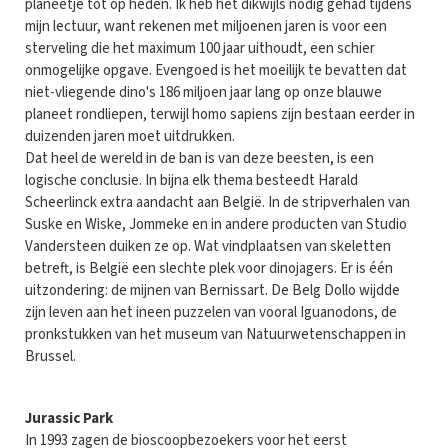
planeetje tot op heden. Ik heb het dikwijls nodig gehad tijdens
mijn lectuur, want rekenen met miljoenen jaren is voor een
sterveling die het maximum 100 jaar uithoudt, een schier
onmogelijke opgave. Evengoed is het moeilijk te bevatten dat
niet-vliegende dino's 186 miljoen jaar lang op onze blauwe
planeet rondliepen, terwijl homo sapiens zijn bestaan eerder in
duizenden jaren moet uitdrukken.
Dat heel de wereld in de ban is van deze beesten, is een
logische conclusie. In bijna elk thema besteedt Harald
Scheerlinck extra aandacht aan België. In de stripverhalen van
Suske en Wiske, Jommeke en in andere producten van Studio
Vandersteen duiken ze op. Wat vindplaatsen van skeletten
betreft, is België een slechte plek voor dinojagers. Er is één
uitzondering: de mijnen van Bernissart. De Belg Dollo wijdde
zijn leven aan het ineen puzzelen van vooral Iguanodons, de
pronkstukken van het museum van Natuurwetenschappen in
Brussel.
Jurassic Park
In 1993 zagen de bioscoopbezoekers voor het eerst