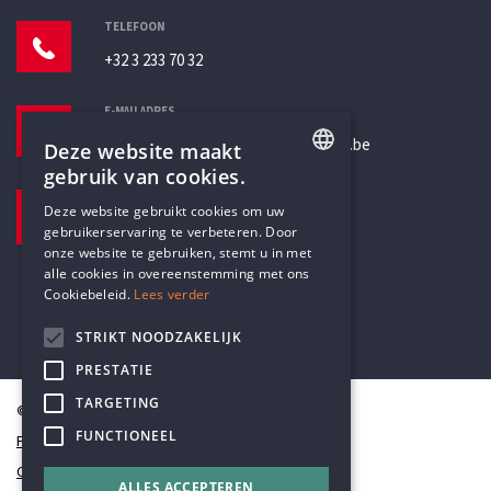
TELEFOON
+32 3 233 70 32
E-MAILADRES
secretariaat@humanistischverbond.be
Deze website maakt
gebruik van cookies.
BEZOEKADRES
ENGLISH
Deze website gebruikt cookies om uw
Pottenbrug 4
gebruikerservaring te verbeteren. Door
DUTCH
Antwerpen, 2000
onze website te gebruiken, stemt u in met
alle cookies in overeenstemming met ons
Cookiebeleid.
Lees verder
STRIKT NOODZAKELIJK
PRESTATIE
TARGETING
© Humanistisch Verbond 2026
FUNCTIONEEL
Privacy
Cookiestatement
ALLES ACCEPTEREN