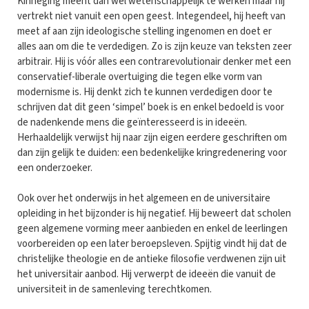
Kinneging meent dan wel wetenschappelijk te werken maar hij
vertrekt niet vanuit een open geest. Integendeel, hij heeft van
meet af aan zijn ideologische stelling ingenomen en doet er
alles aan om die te verdedigen. Zo is zijn keuze van teksten zeer
arbitrair. Hij is vóór alles een contrarevolutionair denker met een
conservatief-liberale overtuiging die tegen elke vorm van
modernisme is. Hij denkt zich te kunnen verdedigen door te
schrijven dat dit geen ‘simpel’ boek is en enkel bedoeld is voor
de nadenkende mens die geïnteresseerd is in ideeën.
Herhaaldelijk verwijst hij naar zijn eigen eerdere geschriften om
dan zijn gelijk te duiden: een bedenkelijke kringredenering voor
een onderzoeker.
Ook over het onderwijs in het algemeen en de universitaire
opleiding in het bijzonder is hij negatief. Hij beweert dat scholen
geen algemene vorming meer aanbieden en enkel de leerlingen
voorbereiden op een later beroepsleven. Spijtig vindt hij dat de
christelijke theologie en de antieke filosofie verdwenen zijn uit
het universitair aanbod. Hij verwerpt de ideeën die vanuit de
universiteit in de samenleving terechtkomen.