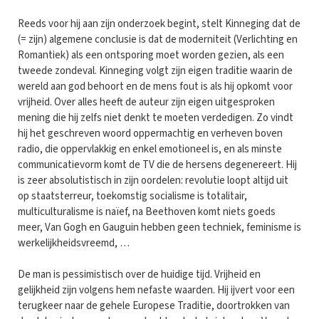
Reeds voor hij aan zijn onderzoek begint, stelt Kinneging dat de
(= zijn) algemene conclusie is dat de moderniteit (Verlichting en
Romantiek) als een ontsporing moet worden gezien, als een
tweede zondeval. Kinneging volgt zijn eigen traditie waarin de
wereld aan god behoort en de mens fout is als hij opkomt voor
vrijheid. Over alles heeft de auteur zijn eigen uitgesproken
mening die hij zelfs niet denkt te moeten verdedigen. Zo vindt
hij het geschreven woord oppermachtig en verheven boven
radio, die oppervlakkig en enkel emotioneel is, en als minste
communicatievorm komt de TV die de hersens degenereert. Hij
is zeer absolutistisch in zijn oordelen: revolutie loopt altijd uit
op staatsterreur, toekomstig socialisme is totalitair,
multiculturalisme is naïef, na Beethoven komt niets goeds
meer, Van Gogh en Gauguin hebben geen techniek, feminisme is
werkelijkheidsvreemd, …
De man is pessimistisch over de huidige tijd. Vrijheid en
gelijkheid zijn volgens hem nefaste waarden. Hij ijvert voor een
terugkeer naar de gehele Europese Traditie, doortrokken van