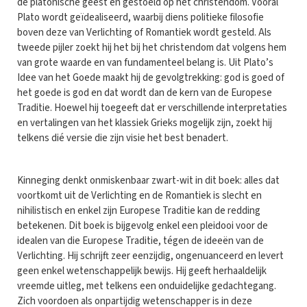
de platonische geest en gestoeld op het christendom. Vooral
Plato wordt geïdealiseerd, waarbij diens politieke filosofie
boven deze van Verlichting of Romantiek wordt gesteld. Als
tweede pijler zoekt hij het bij het christendom dat volgens hem
van grote waarde en van fundamenteel belang is. Uit Plato’s
Idee van het Goede maakt hij de gevolgtrekking: god is goed of
het goede is god en dat wordt dan de kern van de Europese
Traditie. Hoewel hij toegeeft dat er verschillende interpretaties
en vertalingen van het klassiek Grieks mogelijk zijn, zoekt hij
telkens dié versie die zijn visie het best benadert.
Kinneging denkt onmiskenbaar zwart-wit in dit boek: alles dat
voortkomt uit de Verlichting en de Romantiek is slecht en
nihilistisch en enkel zijn Europese Traditie kan de redding
betekenen. Dit boek is bijgevolg enkel een pleidooi voor de
idealen van die Europese Traditie, tégen de ideeën van de
Verlichting. Hij schrijft zeer eenzijdig, ongenuanceerd en levert
geen enkel wetenschappelijk bewijs. Hij geeft herhaaldelijk
vreemde uitleg, met telkens een onduidelijke gedachtegang.
Zich voordoen als onpartijdig wetenschapper is in deze