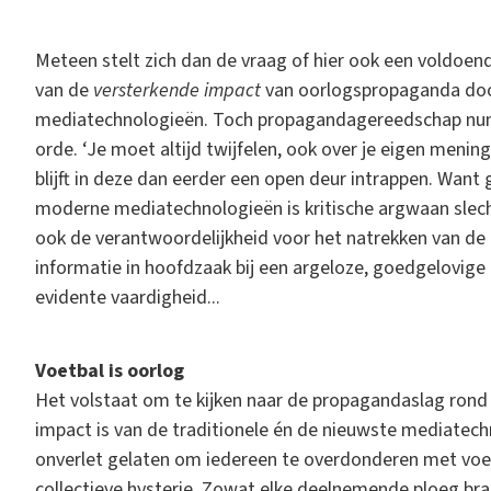
Meteen stelt zich dan de vraag of hier ook een voldoend
van de
versterkende impact
van oorlogspropaganda doo
mediatechnologieën. Toch propagandagereedschap numm
orde. ‘Je moet altijd twijfelen, ook over je eigen menin
blijft in deze dan eerder een open deur intrappen. Wan
moderne mediatechnologieën is kritische argwaan slec
ook de verantwoordelijkheid voor het natrekken van de
informatie in hoofdzaak bij een argeloze, goedgelovige
evidente vaardigheid...
Voetbal is oorlog
Het volstaat om te kijken naar de propagandaslag rond
impact is van de traditionele én de nieuwste mediatech
onverlet gelaten om iedereen te overdonderen met voe
collectieve hysterie. Zowat elke deelnemende ploeg brac