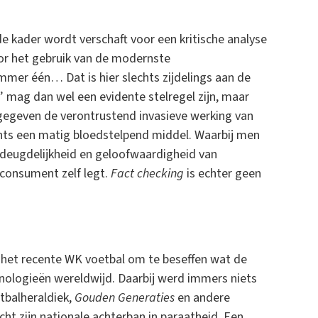
e kader wordt verschaft voor een kritische analyse
r het gebruik van de modernste
er één… Dat is hier slechts zijdelings aan de
g’ mag dan wel een evidente stelregel zijn, maar
t gegeven de verontrustend invasieve werking van
hts een matig bloedstelpend middel. Waarbij men
 deugdelijkheid en geloofwaardigheid van
 consument zelf legt.
Fact checking
is echter geen
 het recente WK voetbal om te beseffen wat de
nologieën wereldwijd. Daarbij werd immers niets
tbalheraldiek,
Gouden Generaties
en andere
ht zijn nationale achterban in paraatheid. Een