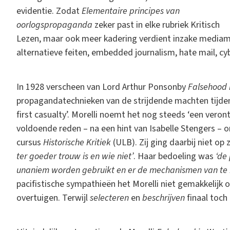
evidentie. Zodat
Elementaire principes van
oorlogspropaganda
zeker past in elke rubriek Kritisch
Lezen, maar ook meer kadering verdient inzake media
alternatieve feiten, embedded journalism, hate mail, cybe
In 1928 verscheen van Lord Arthur Ponsonby
Falsehood 
propagandatechnieken van de strijdende machten tijdens
first casualty’. Morelli noemt het nog steeds ‘een veron
voldoende reden – na een hint van Isabelle Stengers – 
cursus
Historische Kritiek
(ULB). Zij ging daarbij niet op
ter goeder trouw is en wie niet’
. Haar bedoeling was
‘de
unaniem worden gebruikt en er de mechanismen van te b
pacifistische sympathieën het Morelli niet gemakkelijk
overtuigen. Terwijl
selecteren
en
beschrijven
finaal toch