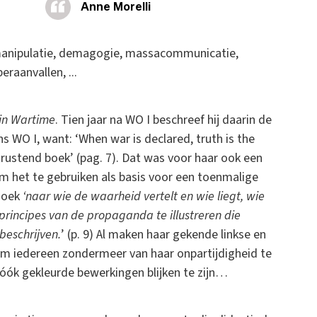
Anne Morelli
manipulatie, demagogie, massacommunicatie,
raanvallen, ...
in Wartime
. Tien jaar na WO I beschreef hij daarin de
 WO I, want: ‘When war is declared, truth is the
trustend boek’ (pag. 7). Dat was voor haar ook een
om het te gebruiken als basis voor een toenmalige
 zoek
‘naar wie de waarheid vertelt en wie liegt, wie
 principes van de propaganda te illustreren die
eschrijven.
’ (p. 9) Al maken haar gekende linkse en
 om iedereen zondermeer van haar onpartijdigheid te
 óók gekleurde bewerkingen blijken te zijn…