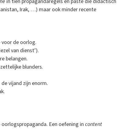
ime
in tien propagandaregels en paste die didactisch
hanistan, Irak, …) maar ook minder recente
voor de oorlog.
ezel van dienst’).
re belangen.
ttelijke blunders.
de vijand zijn enorm.
k.
lle oorlogspropaganda. Een oefening in
content