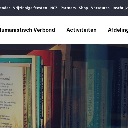
lender
Vrijzinnige feesten
NCZ
Partners
Shop
Vacatures
Inschrij
Humanistisch Verbond
Activiteiten
Afdelin