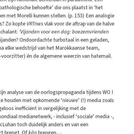
athologische behoefte’ die ons plaatst in ‘het
 met Morelli kunnen stellen. (p. 153) Een analogie
es? Zo kopte
VRTnws
vlak voor de aftrap van de halve
nchalant:
‘Vijanden voor een dag: boezemvrienden
Vijanden? Ondoordachte turbotaal in een geladen,
 na elke wedstrijd van het Marokkaanse team,
-voorzitter) én de algemene weerzin van hatemail.
 zijn analyse van de oorlogspropaganda tijdens WO I
ng te houden met opkomende ‘
nieuwe
’ (!) media zoals
eloos inefficiënt in vergelijking met de
 mondiaal medianetwerk, - inclusief ‘sociale’ media -,
uhan toch duidelijk anders en van een
rt brengt. Of
kàn
brengen…