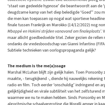
‘staat van gedeelde hypnose’ die beantwoordt aan de ‘p
deugdzame kamp van het diep beledigde ‘Goed’’ zou men
die men kan toepassen op nogal wat sportieve headlin
finale tussen Frankrijk en Marokko (14/12/2022) nog no
Mbappé en Hakimi strijden vanavond om finaleplaats’
. 
maar allicht goedbedoelde titel. Zeker gezien de rellen
ondanks de vredesboodschap van Gianni Infantino (FIFA
Subtiele technieken van oorlogspropaganda gelijk?
The medium is the me(a)ssage
Marshal McLuhan blijft zijn gelijk halen. Toen Ponsonby
maakte, - terugkijkend -, diende hij nauwelijks rekeni
radio en film. Toch eerder ‘onschuldig’ indringend en arg
gelijktijdigheid en virale subtiliteit van het zelfsturend
waarmee we nu te maken hebben. Sinds Ponsonby en McL
algoritmische schaalvergroting die Morelli amper in kaa