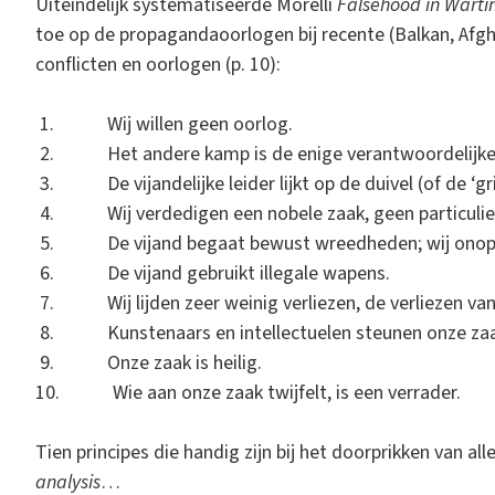
Uiteindelijk systematiseerde Morelli
Falsehood in Wart
toe op de propagandaoorlogen bij recente (Balkan, Afg
conflicten en oorlogen (p. 10):
1. Wij willen geen oorlog.
2. Het andere kamp is de enige verantwoordelijke 
3. De vijandelijke leider lijkt op de duivel (of de ‘gri
4. Wij verdedigen een nobele zaak, geen particulie
5. De vijand begaat bewust wreedheden; wij onopze
6. De vijand gebruikt illegale wapens.
7. Wij lijden zeer weinig verliezen, de verliezen van 
8. Kunstenaars en intellectuelen steunen onze zaa
9. Onze zaak is heilig.
10. Wie aan onze zaak twijfelt, is een verrader.
Tien principes die handig zijn bij het doorprikken van a
analysis
…