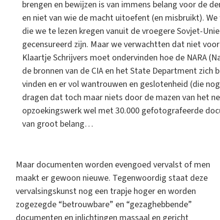
brengen en bewijzen is van immens belang voor de demo
en niet van wie de macht uitoefent (en misbruikt). We w
die we te lezen kregen vanuit de vroegere Sovjet-Uni
gecensureerd zijn. Maar we verwachtten dat niet voor
Klaartje Schrijvers moet ondervinden hoe de NARA (Na
de bronnen van de CIA en het State Department zich b
vinden en er vol wantrouwen en geslotenheid (die nog
dragen dat toch maar niets door de mazen van het ne
opzoekingswerk wel met 30.000 gefotografeerde docu
van groot belang…
Maar documenten worden evengoed vervalst of men
maakt er gewoon nieuwe. Tegenwoordig staat deze
vervalsingskunst nog een trapje hoger en worden
zogezegde “betrouwbare” en “gezaghebbende”
documenten en inlichtingen massaal en gericht