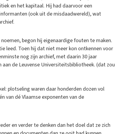
tiek en het kapitaal. Hij had daarvoor een
informanten (ook uit de misdaadwereld), wat
rchief.
n noemen, begon hij eigenaardige fouten te maken.
e leed. Toen hij dat niet meer kon ontkennen voor
enminste nog zijn archief, met daarin 30 jaar
 aan de Leuvense Universiteitsbibliotheek. (dat zou
rakel: plotseling waren daar honderden dozen vol
één van dé Vlaamse exponenten van de
eder en verder te denken dan het doel dat ze zich
bronnen en documenten dan ze ooit had kunnen