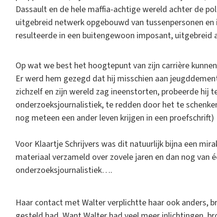
Dassault en de hele maffia-achtige wereld achter de poli
uitgebreid netwerk opgebouwd van tussenpersonen en 
resulteerde in een buitengewoon imposant, uitgebreid a
Op wat we best het hoogtepunt van zijn carrière kunne
Er werd hem gezegd dat hij misschien aan jeugddementi
zichzelf en zijn wereld zag ineenstorten, probeerde hij t
onderzoeksjournalistiek, te redden door het te schenken
nog meteen een ander leven krijgen in een proefschrift)
Voor Klaartje Schrijvers was dit natuurlijk bijna een mi
materiaal verzameld over zovele jaren en dan nog van 
onderzoeksjournalistiek….
Haar contact met Walter verplichtte haar ook anders, br
gesteld had. Want Walter had veel meer inlichtingen, 