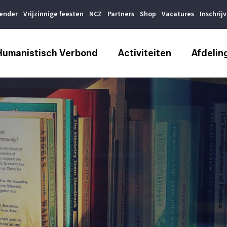
lender
Vrijzinnige feesten
NCZ
Partners
Shop
Vacatures
Inschrij
Humanistisch Verbond
Activiteiten
Afdelin