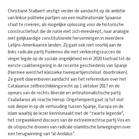
Christiane Stallaert vestigt verder de aandacht op de ambitie
van linkse politieke partijen om een multinationale Spaanse
staat te creëren, als mogelijke oplossing voor de historische
constructiefout die de natie met zich meesleept, naar analogie
met gelijkaardige constitutionele hervormingen in meerdere
Latijns-Amerikaanse landen. Zij gaat ook niet voorbij aan de
links-radicale partij Podemos die met verkiezingssucces de
vinger legde op de sociale ongelijkheid en in 2020 toetrad tot de
eerste coalitieregering in de recente geschiedenis van Spanje
(hiermee werd het klassieke tweepartijenstelsel doorbroken).
Ze geeft daarenboven aandacht aan het referendum over het
Catalaanse zelfbeschikkingsrecht op 1 oktober 2017 en de
opmars van de rechts-liberale en antinationalistische partij
Ciudadanos als reactie hierop. Ongetemperd gaat zij tot slot
ook dieper in op de verhouding tussen Spanje, Europa en de
islam waarbij de lezer kennismaakt met de “zwarte legende”,
het zorgwekkend discours van de extreemrechtse partij Vox en
de utopische dromen van radicale islamitische bewegingen over
een terugwinning van “al-Andalus”.