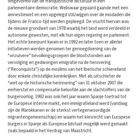
omgevormd van de franquistische dictatuur in een
parlementaire democratie. Weliswaar gepaard gaande met een
amnestiewet en een opgelegd stilzwijgen over de misdaden die
tijdens de Franco-tijd werden gepleegd. De vrucht hiervan was
de nieuwe grondwet van 1978 waarbij het land werd verdeeld in
autonome gewesten, met elk hun eigen regering en parlement.
Het echte keerpunt kwam er in 1992 en later toen er allerlei
initiatieven werden genomen ter genoegdoening van de
“onzuivere” bevolkingsgroepen die blootstonden aan
vervolging en gedwongen emigratie na de herovering
(“Reconquista”) op de moslims van het Iberische schiereiland
door enkele christelijke koninkrijken. Met als uitschieter de
“wet op de historische herinnering” van 31 oktober 2007 die
eerherstel en compensatie beloofde aan de slachtoffers van de
burgeroorlog. 1992 was ook het jaar waarin Spanje toetrad tot
de Europese interne markt, een immigratieland werd (vandaag
zijn de Marokkanen er de sterkst vertegenwoordigde
migrantengemeenschap) en waarin het kiesrecht van Europese
burgers in Spanje als Europese lidstaat mogelijk werd gemaakt
zoals bepaald in het Verdrag van Maastricht.