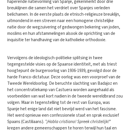
haperende natievorming van Spanje, gekenmerkt door drie
breuklijnen die samen het verdriet over Spanjes verleden
belichamen. In de eerste plaats de etnisch-religieuze breuklijn,
uitmondend in een streven naar een homogene christelijke
natie door de wegzuivering of gedwongen bekering van joden,
moslims en hun afstammelingen alsook de oprichting van de
inquisitie ter handhaving van de katholieke orthodoxie.
Vervolgens de ideologisch-politieke splitsing in twee
tegengestelde visies op de Spaanse identiteit, met als triest
hoogtepunt de burgeroorlog van 1936-1939, gevolgd door de
harde Franco-dictatuur. Deze oorlog was een voorproef van de
Tweede Wereldoorlog. De beruchte slachting van Badajoz en
het concentratiekamp van Castuera worden aangehaald als
voorbeelden van wat kort nadien in de tweede wereldbrand zou
volgen. Maar in tegenstelling tot de rest van Europa, was
Spanje het enige land dat niet bevrijd werd van het fascisme.
Het werd opnieuw een confessionele staat en sprak exclusief
Spaans (Castiliaans).
“¡Habla cristiano! Spreek christelijk!”
kregen andere gemeenschappen te horen terwijl hun taal en