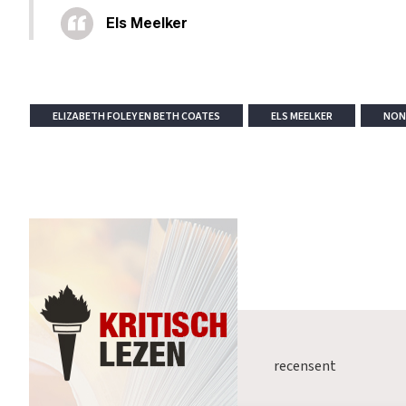
Els Meelker
ELIZABETH FOLEY EN BETH COATES
ELS MEELKER
NON-
recensent