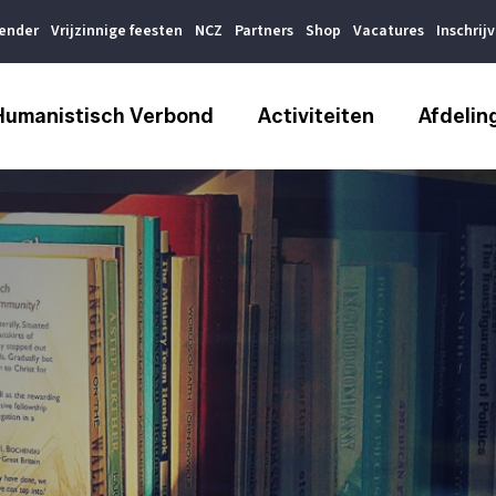
lender
Vrijzinnige feesten
NCZ
Partners
Shop
Vacatures
Inschrij
Humanistisch Verbond
Activiteiten
Afdelin