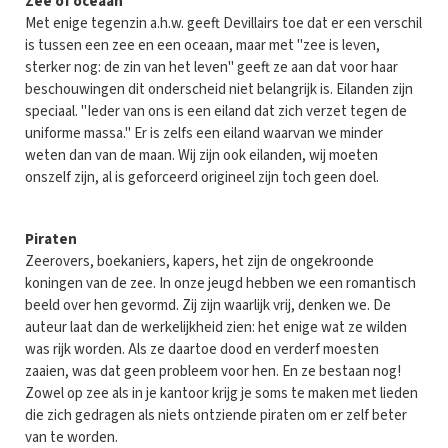
Zee of oceaan
Met enige tegenzin a.h.w. geeft Devillairs toe dat er een verschil
is tussen een zee en een oceaan, maar met "zee is leven,
sterker nog: de zin van het leven" geeft ze aan dat voor haar
beschouwingen dit onderscheid niet belangrijk is. Eilanden zijn
speciaal. "Ieder van ons is een eiland dat zich verzet tegen de
uniforme massa." Er is zelfs een eiland waarvan we minder
weten dan van de maan. Wij zijn ook eilanden, wij moeten
onszelf zijn, al is geforceerd origineel zijn toch geen doel.
Piraten
Zeerovers, boekaniers, kapers, het zijn de ongekroonde
koningen van de zee. In onze jeugd hebben we een romantisch
beeld over hen gevormd. Zij zijn waarlijk vrij, denken we. De
auteur laat dan de werkelijkheid zien: het enige wat ze wilden
was rijk worden. Als ze daartoe dood en verderf moesten
zaaien, was dat geen probleem voor hen. En ze bestaan nog!
Zowel op zee als in je kantoor krijg je soms te maken met lieden
die zich gedragen als niets ontziende piraten om er zelf beter
van te worden.