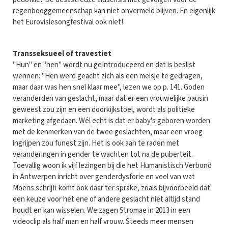
regenbooggemeenschap kan niet onvermeld blijven. En eigenlijk
het Eurovisiesongfestival ook niet!
Transseksueel of travestiet
"Hun" en "hen" wordt nu geïntroduceerd en dat is beslist
wennen: "Hen werd geacht zich als een meisje te gedragen,
maar daar was hen snel klaar mee", lezen we op p. 141. Goden
veranderden van geslacht, maar dat er een vrouwelijke pausin
geweest zou zijn en een doorkijkstoel, wordt als politieke
marketing afgedaan. Wél echt is dat er baby's geboren worden
met de kenmerken van de twee geslachten, maar een vroeg
ingrijpen zou funest zijn. Het is ook aan te raden met
veranderingen in gender te wachten tot na de puberteit.
Toevallig woon ik vijf lezingen bij die het Humanistisch Verbond
in Antwerpen inricht over genderdysforie en veel van wat
Moens schrijft komt ook daar ter sprake, zoals bijvoorbeeld dat
een keuze voor het ene of andere geslacht niet altijd stand
houdt en kan wisselen. We zagen Stromae in 2013 in een
videoclip als half man en half vrouw. Steeds meer mensen