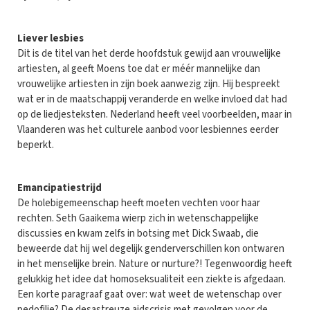
Liever lesbies
Dit is de titel van het derde hoofdstuk gewijd aan vrouwelijke
artiesten, al geeft Moens toe dat er méér mannelijke dan
vrouwelijke artiesten in zijn boek aanwezig zijn. Hij bespreekt
wat er in de maatschappij veranderde en welke invloed dat had
op de liedjesteksten. Nederland heeft veel voorbeelden, maar in
Vlaanderen was het culturele aanbod voor lesbiennes eerder
beperkt.
Emancipatiestrijd
De holebigemeenschap heeft moeten vechten voor haar
rechten. Seth Gaaikema wierp zich in wetenschappelijke
discussies en kwam zelfs in botsing met Dick Swaab, die
beweerde dat hij wel degelijk genderverschillen kon ontwaren
in het menselijke brein. Nature or nurture?! Tegenwoordig heeft
gelukkig het idee dat homoseksualiteit een ziekte is afgedaan.
Een korte paragraaf gaat over: wat weet de wetenschap over
pedofilie? De desastreuze aidscrisis met gevolgen voor de