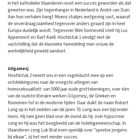
in het katholieke Vlaanderen nooit een succes geworden als dat
geweten was. Zijn tegenhanger in Nederland is André van Duin.
Aan hun verhalen hangt Moens stukjes wetgeving vast, waaruit
de onverdraagzaamheid tegenover anders geaard zijn in heel
Europa duidelijk wordt. Tegenover Wim Sonneveld stelt hij Luc
Appermont en Bart Kaëll. Hoofdstuk 1 eindigt met de
vaststelling dat de klassieke tweedeling man-vrouw de
werkelijkheid geweld aandoet.
Gilgamesj
Hoofdstuk 2 neemt ons in een vogelvlucht mee op een
ontdekkingsreis naar de vroegste uitingen van
homoseksualiteit: van 5000 jaar oude grottekeningen, over één
van de oudste literaire werken
Gilgamesj
, de Grieken en
Romeinen tot in de moderne tijden. Daar duikt de naam Robert
Long op in het midden van de jaren 70. Long was een bijzonder
mens. Hij nam geen blad voor de mond als hij over hypocrisie
zong en hij was het boegbeeld van de holebigemeenschap. In
Vlaanderen zong Luk Bral even openlijk over "speelse jongens
bij elkaar", zij het met minder succes.