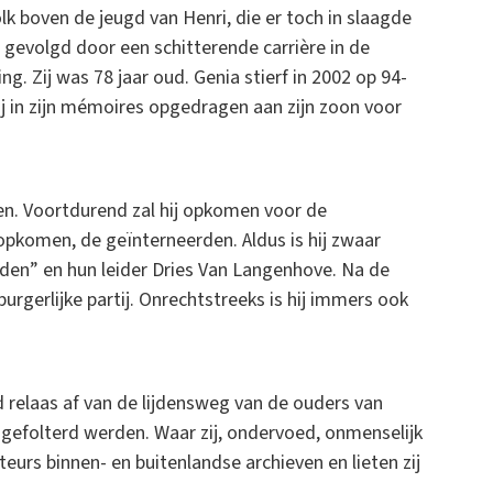
k boven de jeugd van Henri, die er toch in slaagde
, gevolgd door een schitterende carrière in de
g. Zij was 78 jaar oud. Genia stierf in 2002 op 94-
 hij in zijn mémoires opgedragen aan zijn zoon voor
en. Voortdurend zal hij opkomen voor de
opkomen, de geïnterneerden. Aldus is hij zwaar
den” en hun leider Dries Van Langenhove. Na de
 burgerlijke partij. Onrechtstreeks is hij immers ook
relaas af van de lijdensweg van de ouders van
n gefolterd werden. Waar zij, ondervoed, onmenselijk
eurs binnen- en buitenlandse archieven en lieten zij