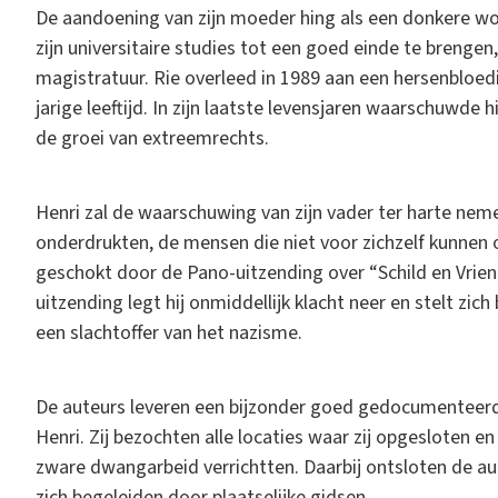
De aandoening van zijn moeder hing als een donkere wol
zijn universitaire studies tot een goed einde te brengen
magistratuur. Rie overleed in 1989 aan een hersenbloedin
jarige leeftijd. In zijn laatste levensjaren waarschuwde
de groei van extreemrechts.
Henri zal de waarschuwing van zijn vader ter harte nem
onderdrukten, de mensen die niet voor zichzelf kunnen 
geschokt door de Pano-uitzending over “Schild en Vrien
uitzending legt hij onmiddellijk klacht neer en stelt zich
een slachtoffer van het nazisme.
De auteurs leveren een bijzonder goed gedocumenteerd 
Henri. Zij bezochten alle locaties waar zij opgesloten e
zware dwangarbeid verrichtten. Daarbij ontsloten de aut
zich begeleiden door plaatselijke gidsen.