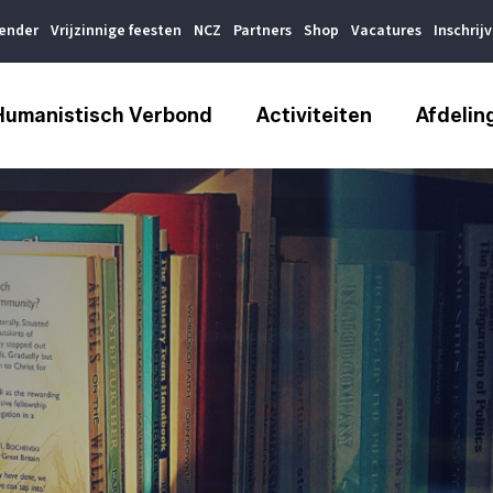
lender
Vrijzinnige feesten
NCZ
Partners
Shop
Vacatures
Inschrij
Humanistisch Verbond
Activiteiten
Afdelin