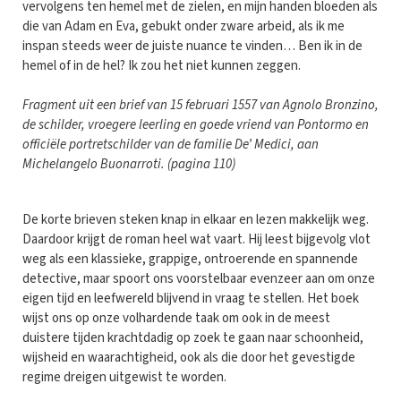
vervolgens ten hemel met de zielen, en mijn handen bloeden als
die van Adam en Eva, gebukt onder zware arbeid, als ik me
inspan steeds weer de juiste nuance te vinden… Ben ik in de
hemel of in de hel? Ik zou het niet kunnen zeggen.
Fragment uit een brief van 15 februari 1557 van Agnolo Bronzino,
de schilder, vroegere leerling en goede vriend van Pontormo en
officiële portretschilder van de familie De’ Medici, aan
Michelangelo Buonarroti. (pagina 110)
De korte brieven steken knap in elkaar en lezen makkelijk weg.
Daardoor krijgt de roman heel wat vaart. Hij leest bijgevolg vlot
weg als een klassieke, grappige, ontroerende en spannende
detective, maar spoort ons voorstelbaar evenzeer aan om onze
eigen tijd en leefwereld blijvend in vraag te stellen. Het boek
wijst ons op onze volhardende taak om ook in de meest
duistere tijden krachtdadig op zoek te gaan naar schoonheid,
wijsheid en waarachtigheid, ook als die door het gevestigde
regime dreigen uitgewist te worden.