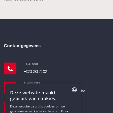
Contactgegevens
TELEFOON
+32 3 233 70 32
E-MAILADRES
secretariaat@humanistischverbond.be
Deze website maakt
gebruik van cookies.
BEZOEKADRES
ENGLISH
Deze website gebruikt cookies om uw
Pottenbrug 4
gebruikerservaring te verbeteren. Door
DUTCH