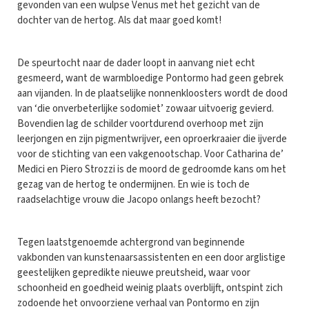
gevonden van een wulpse Venus met het gezicht van de
dochter van de hertog. Als dat maar goed komt!
De speurtocht naar de dader loopt in aanvang niet echt
gesmeerd, want de warmbloedige Pontormo had geen gebrek
aan vijanden. In de plaatselijke nonnenkloosters wordt de dood
van ‘die onverbeterlijke sodomiet’ zowaar uitvoerig gevierd.
Bovendien lag de schilder voortdurend overhoop met zijn
leerjongen en zijn pigmentwrijver, een oproerkraaier die ijverde
voor de stichting van een vakgenootschap. Voor Catharina de’
Medici en Piero Strozzi is de moord de gedroomde kans om het
gezag van de hertog te ondermijnen. En wie is toch de
raadselachtige vrouw die Jacopo onlangs heeft bezocht?
Tegen laatstgenoemde achtergrond van beginnende
vakbonden van kunstenaarsassistenten en een door arglistige
geestelijken gepredikte nieuwe preutsheid, waar voor
schoonheid en goedheid weinig plaats overblijft, ontspint zich
zodoende het onvoorziene verhaal van Pontormo en zijn