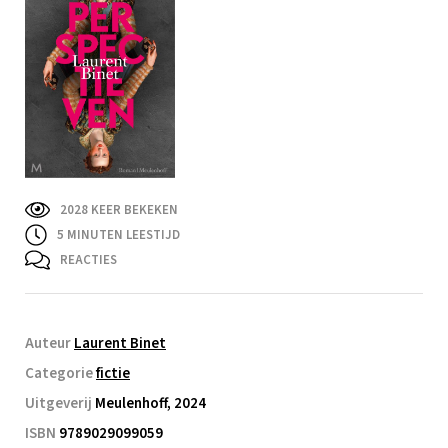
2028 KEER BEKEKEN
5
MINUTEN LEESTIJD
REACTIES
Auteur
Laurent Binet
Categorie
fictie
Uitgeverij
Meulenhoff, 2024
ISBN
9789029099059