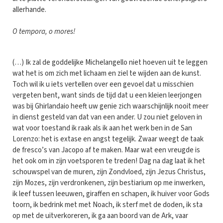
allerhande.
O tempora, o mores!
(…) Ik zal de goddelijke Michelangello niet hoeven uit te leggen
wat het is om zich met lichaam en ziel te wijden aan de kunst.
Toch wil ik u iets vertellen over een gevoel dat u misschien
vergeten bent, want sinds de tijd dat u een kleien leerjongen
was bij Ghirlandaio heeft uw genie zich waarschijnlijk nooit meer
in dienst gesteld van dat van een ander. U zou niet geloven in
wat voor toestand ik raak als ik aan het werk ben in de San
Lorenzo: het is extase en angst tegelijk. Zwaar weegt de taak
de fresco’s van Jacopo af te maken. Maar wat een vreugde is
het ook om in zijn voetsporen te treden! Dag na dag laat ik het
schouwspel van de muren, zijn Zondvloed, zijn Jezus Christus,
zijn Mozes, zijn verdronkenen, zijn bestiarium op me inwerken,
ik leef tussen leeuwen, giraffen en schapen, ik huiver voor Gods
toorn, ik bedrink met met Noach, ik sterf met de doden, ik sta
op met de uitverkoreren, ik ga aan boord van de Ark, vaar