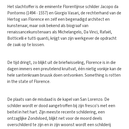
Het slachtoffer is de eminente Florentijnse schilder Jacopo da
Pontormo (1494 - 1557) en Giorgio Vasari, de rechterhand van de
Hertog van Florence en zelf een begenadigd architect en
kunstenaar, maar ook bekend als biograaf van
renaissancekunstenaars als Michelangelo, Da Vinci, Rafaël,
Botticelli e tutti quanti, krijgt van zijn werkgever de opdracht
de zaak op te lossen.
De tijd dringt, zo blijkt uit de briefwisseling, Florence is in die
dagen immers een preutelend kruitvat, één nietig vonkje kan de
hele santenkraam bruusk doen ontvonken. Something is rotten
in the state of Florence.
De plaats van de misdaad is de kapel van San Lorenzo. De
schilder wordt er dood aangetroffen bij zijn fresco's met een
beitel in het hart. Zijn meeste recente schildering, een
ontzaglijke Zondvloed, blijkt net voor de moord deels
overschilderd te zijn en in zijn woonst wordt een schilderij