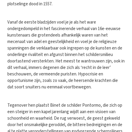
plotselinge dood in 1557.
Vanaf de eerste bladzijden voel je je als het ware
ondergedompeld in het fascinerende verhaal van 16e-eeuwse
kunstenaars die grotendeels afhankelijk waren van het
mecenaat van adel en geestelijkheid en voel je de religieuze
spanningen die verklaarbaar ook ingrepen op de kunsten en de
onderlinge rivaliteit en afgunst binnen het schildersmilieu
doortastend versterkten. Het meest te wantrouwen zijn, ook in
dit verhaal, immers degenen die zich als ‘recht in de leer’
beschouwen, de vermeende puristen. Hypocrisie en
opportunisme zijn, zoals zo vaak, de heersende krachten die
dat soort snuiters nu eenmaal voortbewegen.
Tegenover hen plaatst Binet de schilder Pontormo, die zich op
een steiger in een kapel jarenlang wijdt aan een visioen van
schoonheid en waarheid. De rug verwoest, de geest gekweld
door het onsmakelijke geroddel, de bittere bedreigingen en de
al te platte veronderstellingen van godvrezende scherpslijpers