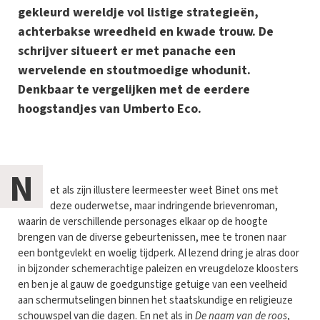
gekleurd wereldje vol listige strategieën,
achterbakse wreedheid en kwade trouw. De
schrijver situeert er met panache een
wervelende en stoutmoedige whodunit.
Denkbaar te vergelijken met de eerdere
hoogstandjes van Umberto Eco.
N
et als zijn illustere leermeester weet Binet ons met
deze ouderwetse, maar indringende brievenroman,
waarin de verschillende personages elkaar op de hoogte
brengen van de diverse gebeurtenissen, mee te tronen naar
een bontgevlekt en woelig tijdperk. Al lezend dring je alras door
in bijzonder schemerachtige paleizen en vreugdeloze kloosters
en ben je al gauw de goedgunstige getuige van een veelheid
aan schermutselingen binnen het staatskundige en religieuze
schouwspel van die dagen. En net als in
De naam van de roos
,