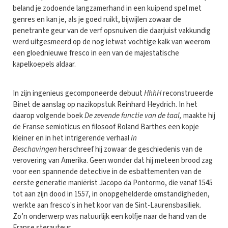
beland je zodoende langzamerhand in een kuipend spel met
genres en kan je, als je goed ruikt, bijwijlen zowaar de
penetrante geur van de verf opsnuiven die daarjuist vakkundig
werd uitgesmeerd op de nog ietwat vochtige kalk van weerom
een gloednieuwe fresco in een van de majestatische
kapelkoepels aldaar.
In zijn ingenieus gecomponeerde debuut
HhhH
reconstrueerde
Binet de aanslag op nazikopstuk Reinhard Heydrich. In het
daarop volgende boek
De zevende functie van de taal,
maakte hij
de Franse semioticus en filosoof Roland Barthes een kopje
kleiner en in het intrigerende verhaal
In
Beschavingen
herschreef hij zowaar de geschiedenis van de
verovering van Amerika. Geen wonder dat hij meteen brood zag
voor een spannende detective in de esbattementen van de
eerste generatie maniërist Jacopo da Pontormo, die vanaf 1545
tot aan zijn dood in 1557, in onopgehelderde omstandigheden,
werkte aan fresco's in het koor van de Sint-Laurensbasiliek.
Zo’n onderwerp was natuurlijk een kolfje naar de hand van de
Franse sterauteur.