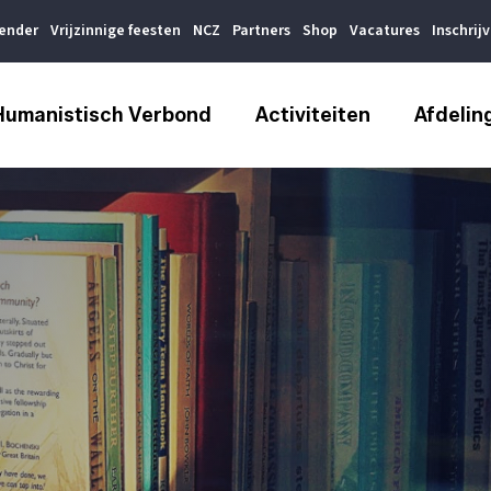
lender
Vrijzinnige feesten
NCZ
Partners
Shop
Vacatures
Inschrij
Humanistisch Verbond
Activiteiten
Afdelin