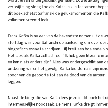
wordt eraan ondergeschikt gemaakt. Zowel uitdagingen a
vertwijfeling sloeg toe als Kafka in zijn testament bepa
dit boek schetst Safranski de geluksmomenten die Kafk
volkomen vreemd leek.
Franz Kafka is nu een van de bekendste namen uit de we
sterfdag was voor Safranski de aanleiding om over deze b
biografisch essay te schrijven. Hij breit een boeiende bi
Het is zoals Kafka zelf schreef “Ik heb geen literaire int
en kan niets anders zijn”. Alles was ondergeschikt aan 
ontbering waren het gevolg. Kafka leefde naar zijn inzic
spoor van de geboorte tot aan de dood van de auteur. H
leggen.
Naast de biografie van Kafka lees je zo in dit boek het 
intermenselijke noodzaak. De mens Kafka dreigt immers 