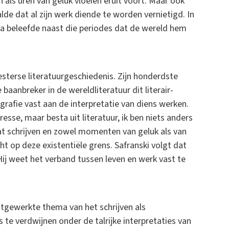
ls uren van geluk vloeien eruit voort. Maar ook
alde dat al zijn werk diende te worden vernietigd. In
a beleefde naast die periodes dat de wereld hem
sterse literatuurgeschiedenis. Zijn honderdste
aanbreker in de wereldliteratuur dit literair-
ografie vast aan de interpretatie van diens werken.
eresse, maar besta uit literatuur, ik ben niets anders
dat schrijven en zowel momenten van geluk als van
ht op deze existentiële grens. Safranski volgt dat
ij weet het verband tussen leven en werk vast te
uitgewerkte thema van het schrijven als
te verdwijnen onder de talrijke interpretaties van