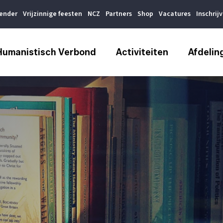
lender
Vrijzinnige feesten
NCZ
Partners
Shop
Vacatures
Inschrij
Humanistisch Verbond
Activiteiten
Afdelin