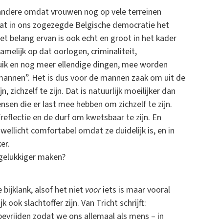
r andere omdat vrouwen nog op vele terreinen
 dat in ons zogezegde Belgische democratie het
t belang ervan is ook echt en groot in het kader
melijk op dat oorlogen, criminaliteit,
bruik en nog meer ellendige dingen, mee worden
mannen”. Het is dus voor de mannen zaak om uit de
zichzelf te zijn. Dat is natuurlijk moeilijker dan
mensen die er last mee hebben om zichzelf te zijn.
reflectie en de durf om kwetsbaar te zijn. En
llicht comfortabel omdat ze duidelijk is, en in
er.
t gelukkiger maken?
bijklank, alsof het niet
voor
iets is maar vooral
ook slachtoffer zijn. Van Tricht schrijft:
bevrijden zodat we ons allemaal als mens – in