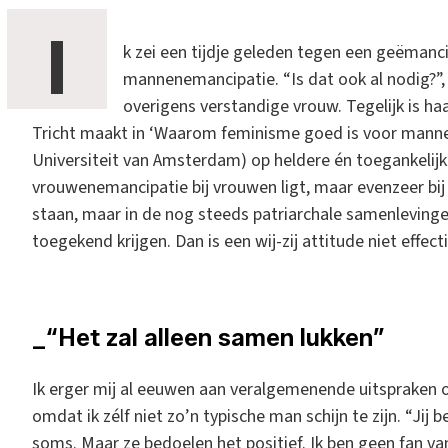
I
k zei een tijdje geleden tegen een geëmanc
mannenemancipatie. “Is dat ook al nodig?”, 
overigens verstandige vrouw. Tegelijk is ha
Tricht maakt in ‘Waarom feminisme goed is voor manne
Universiteit van Amsterdam) op heldere én toegankelijk
vrouwenemancipatie bij vrouwen ligt, maar evenzeer bi
staan, maar in de nog steeds patriarchale samenleving
toegekend krijgen. Dan is een wij-zij attitude niet effec
_“Het zal alleen samen lukken”
Ik erger mij al eeuwen aan veralgemenende uitspraken
omdat ik zélf niet zo’n typische man schijn te zijn. “Ji
soms. Maar ze bedoelen het positief. Ik ben geen fan van