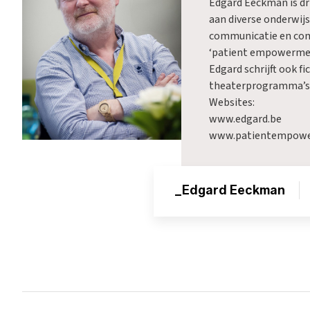
Edgard Eeckman is dr
aan diverse onderwij
communicatie en comm
‘patient empowermen
Edgard schrijft ook f
theaterprogramma’s
Websites:
www.edgard.be
www.patientempowe
_Edgard Eeckman