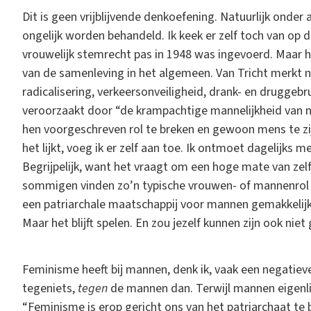
Dit is geen vrijblijvende denkoefening. Natuurlijk onde
ongelijk worden behandeld. Ik keek er zelf toch van op
vrouwelijk stemrecht pas in 1948 was ingevoerd. Maar he
van de samenleving in het algemeen. Van Tricht merkt na
radicalisering, verkeersonveiligheid, drank- en drugge
veroorzaakt door “de krampachtige mannelijkheid van 
hen voorgeschreven rol te breken en gewoon mens te zijn, 
het lijkt, voeg ik er zelf aan toe. Ik ontmoet dagelijks 
Begrijpelijk, want het vraagt om een hoge mate van zelf
sommigen vinden zo’n typische vrouwen- of mannenrol we
een patriarchale maatschappij voor mannen gemakkelijk
Maar het blijft spelen. En zou jezelf kunnen zijn ook nie
Feminisme heeft bij mannen, denk ik, vaak een negatieve 
tegeniets,
tegen
de mannen dan. Terwijl mannen eigenlijk 
“Feminisme is erop gericht ons van het patriarchaat te 