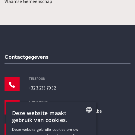
Vlaamse Gemeenschap
Contactgegevens
TELEFOON
+32 3 233 70 32
E-MAILADRES
secretariaat@humanistischverbond.be
Deze website maakt
gebruik van cookies.
BEZOEKADRES
ENGLISH
Deze website gebruikt cookies om uw
Pottenbrug 4