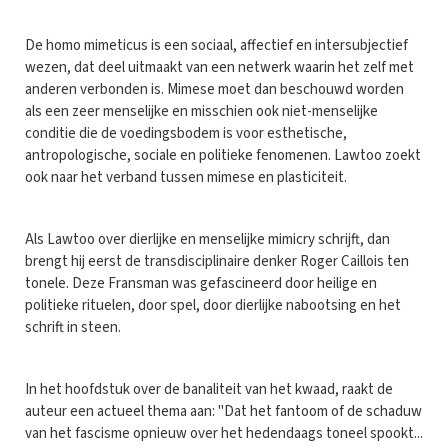
De homo mimeticus is een sociaal, affectief en intersubjectief
wezen, dat deel uitmaakt van een netwerk waarin het zelf met
anderen verbonden is. Mimese moet dan beschouwd worden
als een zeer menselijke en misschien ook niet-menselijke
conditie die de voedingsbodem is voor esthetische,
antropologische, sociale en politieke fenomenen. Lawtoo zoekt
ook naar het verband tussen mimese en plasticiteit.
Als Lawtoo over dierlijke en menselijke mimicry schrijft, dan
brengt hij eerst de transdisciplinaire denker Roger Caillois ten
tonele. Deze Fransman was gefascineerd door heilige en
politieke rituelen, door spel, door dierlijke nabootsing en het
schrift in steen.
In het hoofdstuk over de banaliteit van het kwaad, raakt de
auteur een actueel thema aan: "Dat het fantoom of de schaduw
van het fascisme opnieuw over het hedendaags toneel spookt...