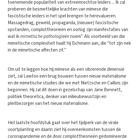
toenemende populariteit van extreemrechtse leiders ... Ik zal
proberen de besmettelijke krachten van mimese die
fascistische leiders in het spel brengen te herevalueren.
Massagedrag, geweld, propaganda, (nieuwe) fascistische
opstanden, complottheorieën en oorlog zijn manifestaties van
wat ik
mimetische pathologieën
noem". Als voorbeeld van die
mimetische complexiteit haalt hij Eichmann aan, die "tot zijn nek
in de mimetische affecten zit."
Om uit te leggen hoe hij mimese als een vibrerende dimensie
ziet, zal Lawtoo een brug bouwen tussen nieuw materialisme
en de mimetische studies die we met Nietzsche en Caillois zijn
begonnen. Hij zal dit doen in gezelschap van Jane Bennett,
politiek theoretica, denker van milieubewustzijn en
pleitbezorger van het nieuw materialisme.
Het laatste hoofdstuk gaat over het tijdperk van de virale
voortplanting en daarin ziet hij overeenkomsten tussen de
coronapandemie en de door complottheorieën gedomineerde