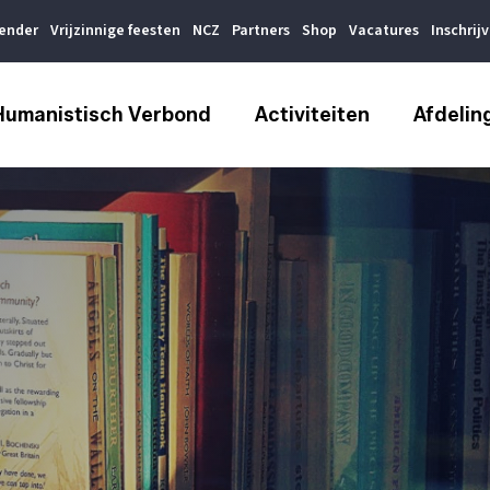
lender
Vrijzinnige feesten
NCZ
Partners
Shop
Vacatures
Inschrij
Humanistisch Verbond
Activiteiten
Afdelin