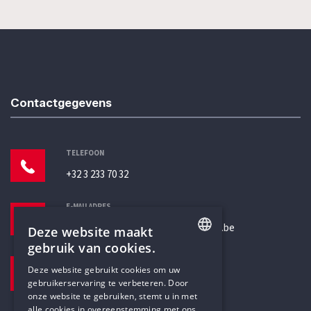
Contactgegevens
TELEFOON
+32 3 233 70 32
E-MAILADRES
secretariaat@humanistischverbond.be
Deze website maakt
gebruik van cookies.
BEZOEKADRES
ENGLISH
Deze website gebruikt cookies om uw
Pottenbrug 4
gebruikerservaring te verbeteren. Door
DUTCH
Antwerpen, 2000
onze website te gebruiken, stemt u in met
alle cookies in overeenstemming met ons