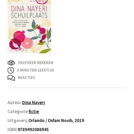
3929 KEER BEKEKEN
3
MINUTEN LEESTIJD
REACTIES
Auteur
Dina Nayeri
Categorie
fictie
Uitgeverij
Orlando / Oxfam Novib, 2019
ISBN
9789492086945