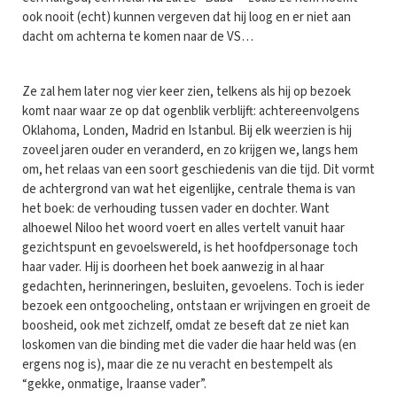
ook nooit (echt) kunnen vergeven dat hij loog en er niet aan
dacht om achterna te komen naar de VS…
Ze zal hem later nog vier keer zien, telkens als hij op bezoek
komt naar waar ze op dat ogenblik verblijft: achtereenvolgens
Oklahoma, Londen, Madrid en Istanbul. Bij elk weerzien is hij
zoveel jaren ouder en veranderd, en zo krijgen we, langs hem
om, het relaas van een soort geschiedenis van die tijd. Dit vormt
de achtergrond van wat het eigenlijke, centrale thema is van
het boek: de verhouding tussen vader en dochter. Want
alhoewel Niloo het woord voert en alles vertelt vanuit haar
gezichtspunt en gevoelswereld, is het hoofdpersonage toch
haar vader. Hij is doorheen het boek aanwezig in al haar
gedachten, herinneringen, besluiten, gevoelens. Toch is ieder
bezoek een ontgoocheling, ontstaan er wrijvingen en groeit de
boosheid, ook met zichzelf, omdat ze beseft dat ze niet kan
loskomen van die binding met die vader die haar held was (en
ergens nog is), maar die ze nu veracht en bestempelt als
“gekke, onmatige, Iraanse vader”.