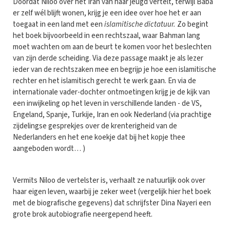
Doordat Niloo over het Iran van haar jeugd vertelt, terwijl Baba
er zelf wél blijft wonen, krijg je een idee over hoe het er aan
toegaat in een land met een
islamitische dictatuur.
Zo begint
het boek bijvoorbeeld in een rechtszaal, waar Bahman lang
moet wachten om aan de beurt te komen voor het beslechten
van zijn derde scheiding. Via deze passage maakt je als lezer
ieder van de rechtszaken mee en begrijp je hoe een islamitische
rechter en het islamitisch gerecht te werk gaan. En via de
internationale vader-dochter ontmoetingen krijg je de kijk van
een inwijkeling op het leven in verschillende landen - de VS,
Engeland, Spanje, Turkije, Iran en ook Nederland (via prachtige
zijdelingse gesprekjes over de krenterigheid van de
Nederlanders en het ene koekje dat bij het kopje thee
aangeboden wordt… )
Vermits Niloo de vertelster is, verhaalt ze natuurlijk ook over
haar eigen leven, waarbij je zeker weet (vergelijk hier het boek
met de biografische gegevens) dat schrijfster Dina Nayeri een
grote brok autobiografie neergepend heeft.