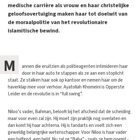
medische carrière als vrouw en haar christelijke
geloofsovertuiging maken haar tot doelwit van
de moraalpolitie van het revolutionaire
islamitische bewind.
M
annen die eruitzien als politieagenten intimideren haar
door in haar auto te stappen als ze aan een stoplicht
staat. Ze stalken haar ook op kantoor en nemen haar om de
haverklap mee voor verhoor. Ayatollah Khomeini is Opperste
Leider en de revolutie is in “full swing”.
Niloo’s vader, Bahman, belooft bij het afscheid dat de scheiding
maar voor even zal zijn. Hij moet zijn praktijk nog overlaten en
dan komt hij haar achterna. Hij is tandarts en voelt zich een
geweldig belangrijke wetenschapper. Voor Niloo is haar vader
een halfgod, een held. Nu zal ze “Baba” - zoals ze hem noemt -