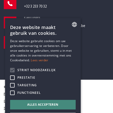
+32 3 233 70 32
E-MAILADRES
secretariaat@humanistischverbond.be
Deze website maakt
gebruik van cookies.
BEZOEKADRES
ENGLISH
Deze website gebruikt cookies om uw
Pottenbrug 4
gebruikerservaring te verbeteren. Door
DUTCH
Antwerpen, 2000
onze website te gebruiken, stemt u in met
alle cookies in overeenstemming met ons
Cookiebeleid.
Lees verder
STRIKT NOODZAKELIJK
PRESTATIE
TARGETING
© Humanistisch Verbond 2026
FUNCTIONEEL
Privacy
Cookiestatement
ALLES ACCEPTEREN
Sitemap