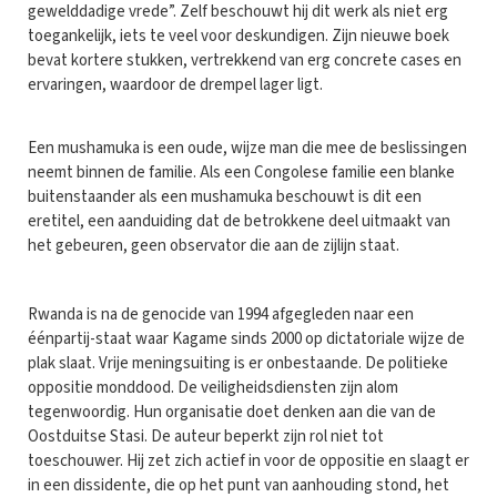
gewelddadige vrede”. Zelf beschouwt hij dit werk als niet erg
toegankelijk, iets te veel voor deskundigen. Zijn nieuwe boek
bevat kortere stukken, vertrekkend van erg concrete cases en
ervaringen, waardoor de drempel lager ligt.
Een mushamuka is een oude, wijze man die mee de beslissingen
neemt binnen de familie. Als een Congolese familie een blanke
buitenstaander als een mushamuka beschouwt is dit een
eretitel, een aanduiding dat de betrokkene deel uitmaakt van
het gebeuren, geen observator die aan de zijlijn staat.
Rwanda is na de genocide van 1994 afgegleden naar een
éénpartij-staat waar Kagame sinds 2000 op dictatoriale wijze de
plak slaat. Vrije meningsuiting is er onbestaande. De politieke
oppositie monddood. De veiligheidsdiensten zijn alom
tegenwoordig. Hun organisatie doet denken aan die van de
Oostduitse Stasi. De auteur beperkt zijn rol niet tot
toeschouwer. Hij zet zich actief in voor de oppositie en slaagt er
in een dissidente, die op het punt van aanhouding stond, het