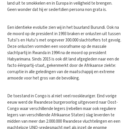
land uit te smokkelen en in Europa in veiligheid te brengen.
Geen wonder dat hij er sedertdien persona non grata is.
Een identieke evolutie zien wij in het buurland Burundi. Ook na
de moord op de president in 1993 braken er onlusten uit tussen
Tutsi’s en Hutu’s met ongeveer 300.000 slachtoffers tot gevolg.
Deze onlusten vormden een voorafname op de massale
slachtpartij in Rwanda in 1994 na de moord op president
Habyarimana. Sinds 2015 is ook dit land afgegleden naar een de
facto éénpartij-staat, gekenmerkt door de Afrikaanse ziekte:
corruptie in alle geledingen van de maatschappij en extreme
armoede voor het gros van de bevolking.
De toestand in Congo is al niet veel rooskleuriger. Eind vorige
eeuw werd de Rwandese burgeroorlog uitgevoerd naar Oost-
Congo waar verschillende legers (rebellen maar ook reguliere
legers van verschillende Afrikaanse Staten) slag leverden te
midden van meer dan 2.000.000 Rwandese vluchtelingen en een
machteloze UNO-vredesmacht met als inzet de enorme