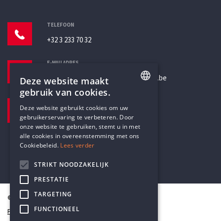
TELEFOON
+32 3 233 70 32
E-MAILADRES
secretariaat@humanistischverbond.be
Deze website maakt
gebruik van cookies.
BEZOEKADRES
ENGLISH
Deze website gebruikt cookies om uw
Pottenbrug 4
gebruikerservaring te verbeteren. Door
DUTCH
Antwerpen, 2000
onze website te gebruiken, stemt u in met
alle cookies in overeenstemming met ons
Cookiebeleid.
Lees verder
STRIKT NOODZAKELIJK
PRESTATIE
TARGETING
© Humanistisch Verbond 2026
FUNCTIONEEL
Privacy