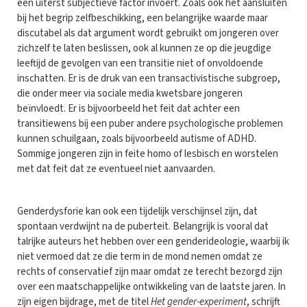
een uiterst subjectieve factor invoert. Zoals ook het aansluiten
bij het begrip zelfbeschikking, een belangrijke waarde maar
discutabel als dat argument wordt gebruikt om jongeren over
zichzelf te laten beslissen, ook al kunnen ze op die jeugdige
leeftijd de gevolgen van een transitie niet of onvoldoende
inschatten. Er is de druk van een transactivistische subgroep,
die onder meer via sociale media kwetsbare jongeren
beïnvloedt. Er is bijvoorbeeld het feit dat achter een
transitiewens bij een puber andere psychologische problemen
kunnen schuilgaan, zoals bijvoorbeeld autisme of ADHD.
Sommige jongeren zijn in feite homo of lesbisch en worstelen
met dat feit dat ze eventueel niet aanvaarden.
Genderdysforie kan ook een tijdelijk verschijnsel zijn, dat
spontaan verdwijnt na de puberteit. Belangrijk is vooral dat
talrijke auteurs het hebben over een genderideologie, waarbij ik
niet vermoed dat ze die term in de mond nemen omdat ze
rechts of conservatief zijn maar omdat ze terecht bezorgd zijn
over een maatschappelijke ontwikkeling van de laatste jaren. In
zijn eigen bijdrage, met de titel
Het gender-experiment
, schrijft