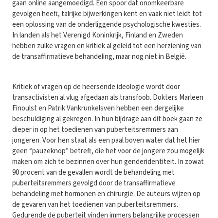
gaan online aangemoedigd. Een spoor dat onomkeerbare
gevolgen heeft, talrijke bijwerkingen kent en vaak niet leidt tot
een oplossing van de onderliggende psychologische kwesties.
In landen als het Verenigd Koninkrijk, Finland en Zweden
hebben zulke vragen en kritiek al geleid tot een herziening van
de transaffirmatieve behandeling, maar nog niet in België.
Kritiek of vragen op de heersende ideologie wordt door
transactivisten al vlug afgedaan als transfoob. Dokters Marleen
Finoulst en Patrik Vankrunkelsven hebben een dergelijke
beschuldiging al gekregen. In hun bijdrage aan dit boek gaan ze
dieper in op het toedienen van puberteitsremmers aan
jongeren. Voor hen staat als een paal boven water dat het hier
geen “pauzeknop” betreft, die het voor de jongere zou mogelijk
maken om zich te bezinnen over hun genderidentiteit. In zowat
90 procent van de gevallen wordt de behandeling met
puberteitsremmers gevolgd door de transaffirmatieve
behandeling met hormonen en chirurgie. De auteurs wijzen op
de gevaren van het toedienen van puberteitsremmers.
Gedurende de puberteit vinden immers belangrijke processen