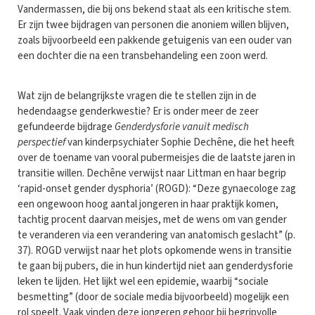
Vandermassen, die bij ons bekend staat als een kritische stem.
Er zijn twee bijdragen van personen die anoniem willen blijven,
zoals bijvoorbeeld een pakkende getuigenis van een ouder van
een dochter die na een transbehandeling een zoon werd.
Wat zijn de belangrijkste vragen die te stellen zijn in de
hedendaagse genderkwestie? Er is onder meer de zeer
gefundeerde bijdrage
Genderdysforie vanuit medisch
perspectief
van kinderpsychiater Sophie Dechêne, die het heeft
over de toename van vooral pubermeisjes die de laatste jaren in
transitie willen. Dechêne verwijst naar Littman en haar begrip
‘rapid-onset gender dysphoria’ (ROGD): “Deze gynaecologe zag
een ongewoon hoog aantal jongeren in haar praktijk komen,
tachtig procent daarvan meisjes, met de wens om van gender
te veranderen via een verandering van anatomisch geslacht” (p.
37). ROGD verwijst naar het plots opkomende wens in transitie
te gaan bij pubers, die in hun kindertijd niet aan genderdysforie
leken te lijden. Het lijkt wel een epidemie, waarbij “sociale
besmetting” (door de sociale media bijvoorbeeld) mogelijk een
rol speelt. Vaak vinden deze jongeren gehoor bij begripvolle