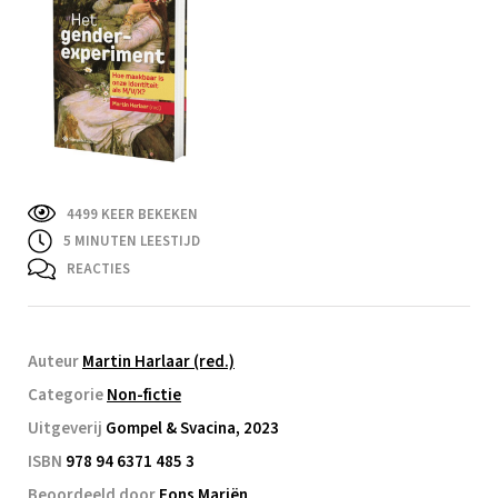
4499 KEER BEKEKEN
5
MINUTEN LEESTIJD
REACTIES
Auteur
Martin Harlaar (red.)
Categorie
Non-fictie
Uitgeverij
Gompel & Svacina, 2023
ISBN
978 94 6371 485 3
Beoordeeld door
Fons Mariën