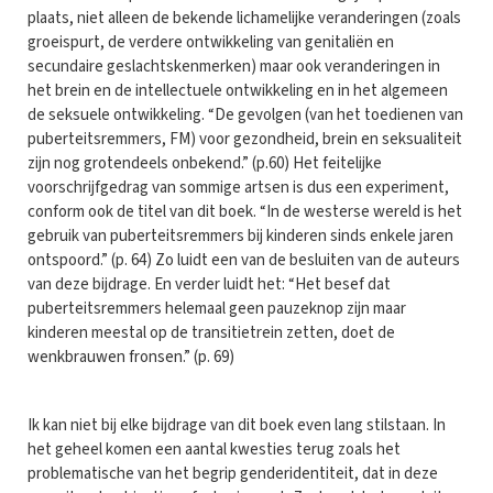
plaats, niet alleen de bekende lichamelijke veranderingen (zoals
groeispurt, de verdere ontwikkeling van genitaliën en
secundaire geslachtskenmerken) maar ook veranderingen in
het brein en de intellectuele ontwikkeling en in het algemeen
de seksuele ontwikkeling. “De gevolgen (van het toedienen van
puberteitsremmers, FM) voor gezondheid, brein en seksualiteit
zijn nog grotendeels onbekend.” (p.60) Het feitelijke
voorschrijfgedrag van sommige artsen is dus een experiment,
conform ook de titel van dit boek. “In de westerse wereld is het
gebruik van puberteitsremmers bij kinderen sinds enkele jaren
ontspoord.” (p. 64) Zo luidt een van de besluiten van de auteurs
van deze bijdrage. En verder luidt het: “Het besef dat
puberteitsremmers helemaal geen pauzeknop zijn maar
kinderen meestal op de transitietrein zetten, doet de
wenkbrauwen fronsen.” (p. 69)
Ik kan niet bij elke bijdrage van dit boek even lang stilstaan. In
het geheel komen een aantal kwesties terug zoals het
problematische van het begrip genderidentiteit, dat in deze