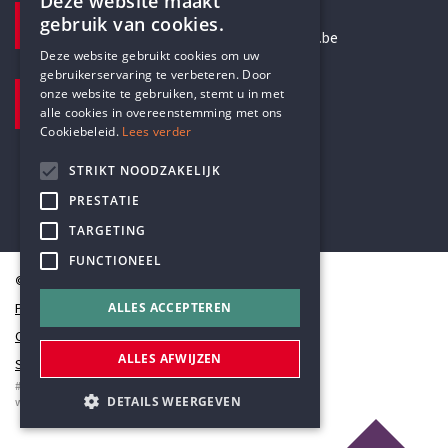
Deze website maakt
E-MAILADRES
gebruik van cookies.
secretariaat@humanistischverbond.be
ENGLISH
Deze website gebruikt cookies om uw
gebruikerservaring te verbeteren. Door
DUTCH
BEZOEKADRES
onze website te gebruiken, stemt u in met
alle cookies in overeenstemming met ons
Pottenbrug 4
Cookiebeleid.
Lees verder
Antwerpen, 2000
STRIKT NOODZAKELIJK
PRESTATIE
TARGETING
FUNCTIONEEL
© Humanistisch Verbond 2026
Privacy
ALLES ACCEPTEREN
Cookiestatement
ALLES AFWIJZEN
Sitemap
#codedwithlove by
Codelines
DETAILS WEERGEVEN
webapplicaties
,
mobiele apps
&
maatwerk websites