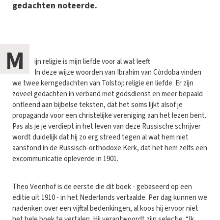
gedachten noteerde.
M
ijn religie is mijn liefde voor al wat leeft
In deze wijze woorden van Ibrahim van Córdoba vinden
we twee kerngedachten van Tolstoj: religie en liefde. Er zijn
zoveel gedachten in verband met godsdienst en meer bepaald
ontleend aan bijbelse teksten, dat het soms lijkt alsof je
propaganda voor een christelijke vereniging aan het lezen bent.
Pas als je je verdiept in het leven van deze Russische schrijver
wordt duidelijk dat hij zo erg streed tegen al wat hem niet
aanstond in de Russisch-orthodoxe Kerk, dat het hem zelfs een
excommunicatie opleverde in 1901.
Theo Veenhof is de eerste die dit boek - gebaseerd op een
editie uit 1910 - in het Nederlands vertaalde. Per dag kunnen we
nadenken over een vijftal bedenkingen, al koos hij ervoor niet
het hele boek te vertalen. Hij verantwoordt zijn selectie. “Ik