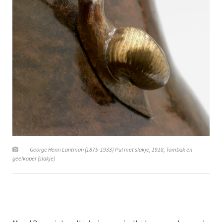
George Henri Lantman (1875-1933) Pul met slakje, 1918, Tombak en
geelkoper (slakje)