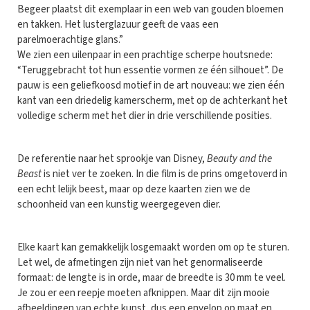
Begeer plaatst dit exemplaar in een web van gouden bloemen
en takken. Het lusterglazuur geeft de vaas een
parelmoerachtige glans.”
We zien een uilenpaar in een prachtige scherpe houtsnede:
“Teruggebracht tot hun essentie vormen ze één silhouet”. De
pauw is een geliefkoosd motief in de art nouveau: we zien één
kant van een driedelig kamerscherm, met op de achterkant het
volledige scherm met het dier in drie verschillende posities.
De referentie naar het sprookje van Disney,
Beauty and the
Beast
is niet ver te zoeken. In die film is de prins omgetoverd in
een echt lelijk beest, maar op deze kaarten zien we de
schoonheid van een kunstig weergegeven dier.
Elke kaart kan gemakkelijk losgemaakt worden om op te sturen.
Let wel, de afmetingen zijn niet van het genormaliseerde
formaat: de lengte is in orde, maar de breedte is 30 mm te veel.
Je zou er een reepje moeten afknippen. Maar dit zijn mooie
afbeeldingen van echte kunst, dus een envelop op maat en