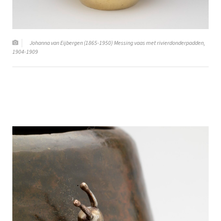
Johanna van Eijbergen (1865-1950) Messing vaas met rivierdonderpadden,
1904-1909