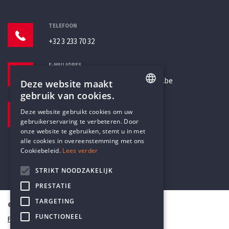
TELEFOON
+32 3 233 70 32
E-MAILADRES
secretariaat@humanistischverbond.be
Deze website maakt
gebruik van cookies.
BEZOEKADRES
ENGLISH
Deze website gebruikt cookies om uw
Pottenbrug 4
gebruikerservaring te verbeteren. Door
DUTCH
Antwerpen, 2000
onze website te gebruiken, stemt u in met
alle cookies in overeenstemming met ons
Cookiebeleid.
Lees verder
STRIKT NOODZAKELIJK
PRESTATIE
TARGETING
© Humanistisch Verbond 2026
FUNCTIONEEL
Privacy