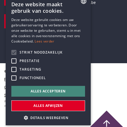
secretariaat@humanistischverbond.be
Deze website maakt
gebruik van cookies.
BEZOEKADRES
ENGLISH
Deze website gebruikt cookies om uw
Pottenbrug 4
gebruikerservaring te verbeteren. Door
DUTCH
Antwerpen, 2000
onze website te gebruiken, stemt u in met
alle cookies in overeenstemming met ons
Cookiebeleid.
Lees verder
STRIKT NOODZAKELIJK
PRESTATIE
TARGETING
© Humanistisch Verbond 2026
FUNCTIONEEL
Privacy
Cookiestatement
ALLES ACCEPTEREN
Sitemap
#codedwithlove by
Codelines
ALLES AFWIJZEN
webapplicaties
,
mobiele apps
&
maatwerk websites
DETAILS WEERGEVEN