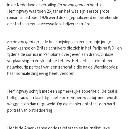
in de Nederlandse vertaling
En de zon gaat op
heette.
Hemingway was toen 26 jaar en het was zijn eerste grote
roman. In oktober 1926 werd deze gepubliceerd en betekende
de start van een succesvolle schrijverscarrière.
En de zon gaat op
is de beschrijving van een groepje jonge
Amerikaanse en Britse schrijvers die zich in het Parijs na WO I en
tijdens de corrida in Pamplona overgeven aan drank, zinloze
verplaatsingen en vluchtige liefdes. Het verhaal tekent een
nauwkeurig portret van een generatie die na de Wereldoorlog
haar normale zingeving heeft verloren.
Hemingway schrijft met een opmerkelijke soberheid. De taal is
heftig, rauw en krachtig, met korte zinnen waarbij meer wordt
weggelaten dan uitgeweid. Op die manier ontstaat een hard
portret van ontreddering.
Het is de Amerikaanse oorlogsveteraan en journalist Jake