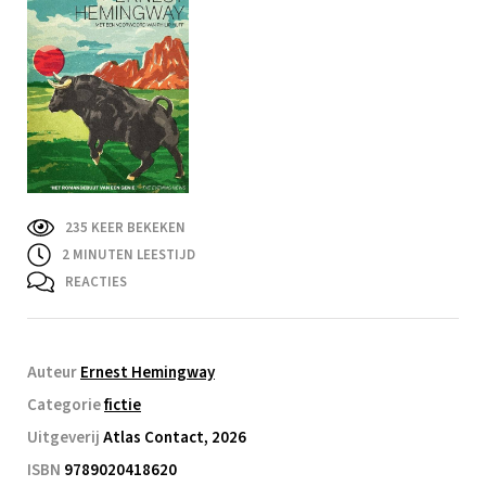
235 KEER BEKEKEN
2
MINUTEN LEESTIJD
REACTIES
Auteur
Ernest Hemingway
Categorie
fictie
Uitgeverij
Atlas Contact, 2026
ISBN
9789020418620