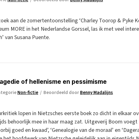
oek aan de zomertentoonstelling ‘Charley Toorop & Pyke Koch 
um MORE in het Nederlandse Gorssel, las ik met veel inter
h’ van Susana Puente.
ragedie of hellenisme en pessimisme
ategorie
Non-fictie
/
Beoordeeld door
Benny Madalijns
uurkritiek lopen in Nietzsches eerste boek zo dicht in elkaar
ds behoorlijk mee in haar maag zat. Uitgeverij Boom voegt
Voorbij goed en kwaad’, ‘Genealogie van de moraal’ en ‘Dager
e het hoofdwerk van Nietzsche geleidelijk aan in eigentijds