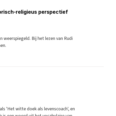
risch-religieus perspectief
 in weerspiegeld. Bij het lezen van Rudi
hen.
ls 'Het witte doek als levenscoach', en
ch is een woord uit het vocabulaire van