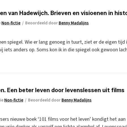
n van Hadewijch. Brieven en visioenen in histo
e
Non-fictie
/
Beoordeeld door
Benny Madalijns
en spiegel. Wie er lang genoeg in tuurt, ziet er de eigen tijd
mij iets anders op. Soms kon ik in die spiegel ook gewoon lac
en. Een beter leven door levenslessen uit films
ie
Non-fictie
/
Beoordeeld door
Benny Madalijns
ers nieuwe boek ‘101 films voor het leven’ kondigt het aan a
een vrije denker als vanzelf een lichte alarmbel af. Levenscoa