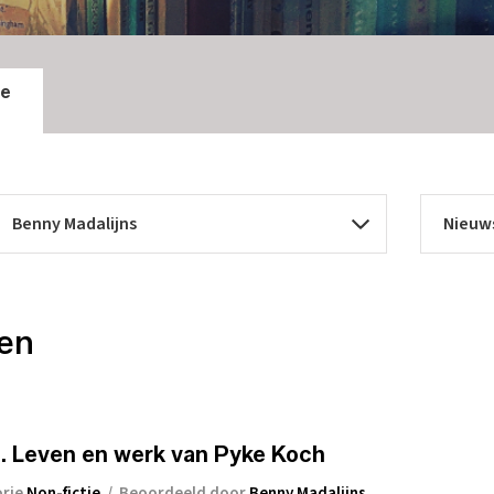
ie
ten
. Leven en werk van Pyke Koch
orie
Non-fictie
/
Beoordeeld door
Benny Madalijns