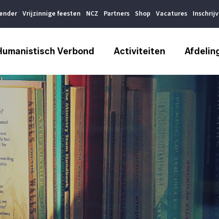
lender
Vrijzinnige feesten
NCZ
Partners
Shop
Vacatures
Inschrij
Humanistisch Verbond
Activiteiten
Afdelin