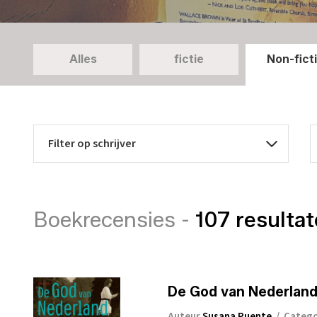
Alles
fictie
Non-fict
Boekrecensies -
107 resulta
De God van Nederland
Auteur
Susana Puente
/
Categ