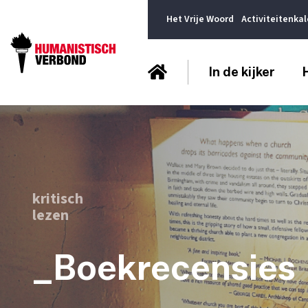
Het Vrije Woord
Activiteitenka
In de kijker
kritisch
lezen
_Boekrecensies