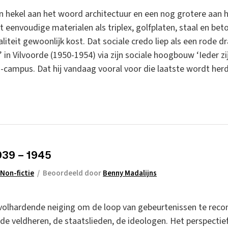
n hekel aan het woord architectuur en een nog grotere aan he
eenvoudige materialen als triplex, golfplaten, staal en bet
liteit gewoonlijk kost. Dat sociale credo liep als een rode dr
in Vilvoorde (1950-1954) via zijn sociale hoogbouw ‘Ieder zijn
campus. Dat hij vandaag vooral voor die laatste wordt herda
 1939 – 1945
Non-fictie
/
Beoordeeld door
Benny Madalijns
 volhardende neiging om de loop van gebeurtenissen te reco
de veldheren, de staatslieden, de ideologen. Het perspectie