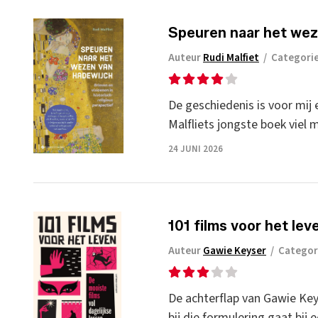
Speuren naar het weze
Auteur
Rudi Malfiet
/
Categori
De geschiedenis is voor mij e
Malfliets jongste boek viel 
24 JUNI 2026
101 films voor het lev
Auteur
Gawie Keyser
/
Categor
De achterflap van Gawie Keys
bij die formulering gaat bij 