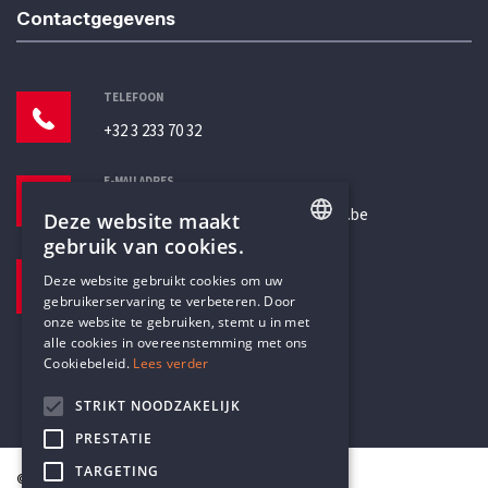
Contactgegevens
TELEFOON
+32 3 233 70 32
E-MAILADRES
secretariaat@humanistischverbond.be
Deze website maakt
gebruik van cookies.
BEZOEKADRES
ENGLISH
Deze website gebruikt cookies om uw
Pottenbrug 4
gebruikerservaring te verbeteren. Door
DUTCH
Antwerpen, 2000
onze website te gebruiken, stemt u in met
alle cookies in overeenstemming met ons
Cookiebeleid.
Lees verder
STRIKT NOODZAKELIJK
PRESTATIE
TARGETING
© Humanistisch Verbond 2026