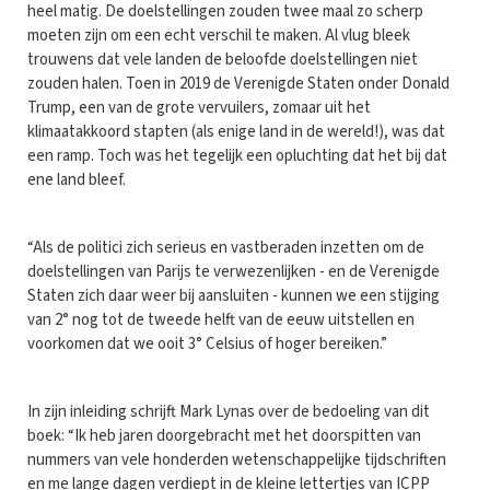
heel matig. De doelstellingen zouden twee maal zo scherp
moeten zijn om een echt verschil te maken. Al vlug bleek
trouwens dat vele landen de beloofde doelstellingen niet
zouden halen. Toen in 2019 de Verenigde Staten onder Donald
Trump, een van de grote vervuilers, zomaar uit het
klimaatakkoord stapten (als enige land in de wereld!), was dat
een ramp. Toch was het tegelijk een opluchting dat het bij dat
ene land bleef.
“Als de politici zich serieus en vastberaden inzetten om de
doelstellingen van Parijs te verwezenlijken - en de Verenigde
Staten zich daar weer bij aansluiten - kunnen we een stijging
van 2° nog tot de tweede helft van de eeuw uitstellen en
voorkomen dat we ooit 3° Celsius of hoger bereiken.”
In zijn inleiding schrijft Mark Lynas over de bedoeling van dit
boek: “Ik heb jaren doorgebracht met het doorspitten van
nummers van vele honderden wetenschappelijke tijdschriften
en me lange dagen verdiept in de kleine lettertjes van ICPP