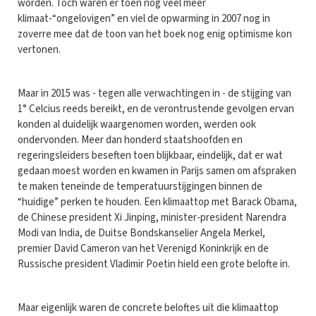
worden. Toch waren er toen nog veel meer
klimaat-“ongelovigen” en viel de opwarming in 2007 nog in
zoverre mee dat de toon van het boek nog enig optimisme kon
vertonen.
Maar in 2015 was - tegen alle verwachtingen in - de stijging van
1° Celcius reeds bereikt, en de verontrustende gevolgen ervan
konden al duidelijk waargenomen worden, werden ook
ondervonden. Meer dan honderd staatshoofden en
regeringsleiders beseften toen blijkbaar, eindelijk, dat er wat
gedaan moest worden en kwamen in Parijs samen om afspraken
te maken teneinde de temperatuurstijgingen binnen de
“huidige” perken te houden. Een klimaattop met Barack Obama,
de Chinese president Xi Jinping, minister-president Narendra
Modi van India, de Duitse Bondskanselier Angela Merkel,
premier David Cameron van het Verenigd Koninkrijk en de
Russische president Vladimir Poetin hield een grote belofte in.
Maar eigenlijk waren de concrete beloftes uit die klimaattop