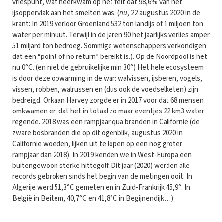
vriespunt, wat neerkwam op het feit dat 98,6% van het
ijsoppervlak aan het smelten was. (
nu
, 22 augustus 2020 in de
krant: In 2019 verloor Groenland 532 ton landijs of 1 miljoen ton
water per minuut. Terwijl in de jaren 90 het jaarlijks verlies amper
51 miljard ton bedroeg. Sommige wetenschappers verkondigen
dat een “point of no return” bereikt is.). Op de Noordpool is het
nu 0°C. (en niet de gebruikelijke min 30°) Het hele ecosysteem
is door deze opwarming in de war: walvissen, ijsberen, vogels,
vissen, robben, walrussen en (dus ook de voedselketen) zijn
bedreigd. Orkaan Harvey zorgde er in 2017 voor dat 68 mensen
omkwamen en dat het in totaal zo maar eventjes 22 km3 water
regende. 2018 was een rampjaar qua branden in Californië (de
zware bosbranden die op dit ogenblik, augustus 2020 in
Californië woeden, lijken uit te lopen op een nog groter
rampjaar dan 2018). In 2019 kenden we in West-Europa een
buitengewoon sterke hittegolf. Dit jaar (2020) werden alle
records gebroken sinds het begin van de metingen ooit. In
Algerije werd 51,3°C gemeten en in Zuid-Frankrijk 45,9°. In
België in Beitem, 40,7°C en 41,8°C in Begijnendijk…)