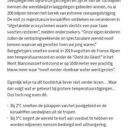
zeespiegel met bijna 6 cm gestegen en zijn er van de 700 miljoen
mensen die wereldwijd in laaggelegen gebieden wonen, nu al
200 miljoen binnen het bereik van extreme zeespiegelstijging.
De ooit zo majestueuze koraalriffen verbleken en veranderen in
“afgetakelde ecosystemen waarin slechts een paar taaie
soorten resteren”, melden onderzoekers. “Onze eigen kinderen
zullen de verbazingwekkende en spectaculaire wereld nooit
kennen waarvan wij genoten toen we jong waren.”
Berggletsjers smelten overal: in 2019 oogstten de Franse Alpen
een temperatuurrecord en onder de “Dent du Géant” in het
Mont Blancmassief ontstond er op 3500 meter een prachtig
blauw meer waar “nooit eerder vloeibaar water werd gezien”.
Eigenlijk wil je na dit hoofdstuk liever niet verder lezen… Maar
dan volgt wat er gebeurt bij grotere temperatuurstijgingen…
Dus toch nog even dit:
Bij 2°C smelten de ijskappen van het poolgebied en de
koraalriffen verdwijnen uit de tropen.
Bij 3°C begint de wereld te kort aan voedsel te hebben en
worden miljoenen mensen bedreigd met uithongering.