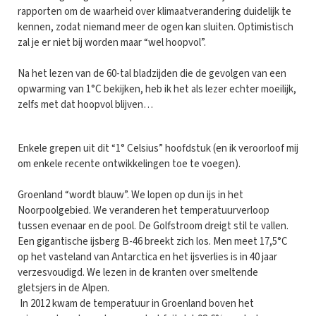
rapporten om de waarheid over klimaatverandering duidelijk te
kennen, zodat niemand meer de ogen kan sluiten. Optimistisch
zal je er niet bij worden maar “wel hoopvol”.
Na het lezen van de 60-tal bladzijden die de gevolgen van een
opwarming van 1°C bekijken, heb ik het als lezer echter moeilijk,
zelfs met dat hoopvol blijven…
Enkele grepen uit dit “1° Celsius” hoofdstuk (en ik veroorloof mij
om enkele recente ontwikkelingen toe te voegen).
Groenland “wordt blauw”. We lopen op dun ijs in het
Noorpoolgebied. We veranderen het temperatuurverloop
tussen evenaar en de pool. De Golfstroom dreigt stil te vallen.
Een gigantische ijsberg B-46 breekt zich los. Men meet 17,5°C
op het vasteland van Antarctica en het ijsverlies is in 40 jaar
verzesvoudigd. We lezen in de kranten over smeltende
gletsjers in de Alpen.
In 2012 kwam de temperatuur in Groenland boven het