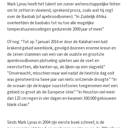
Mark Lynas heeft het talent om zuiver wetenschappelijke feiten
om te zetten in vloeiend, sprekend proza, zoals wat hij zegt
over de Baobab (of apebroodbomen): ”In Zuidelijk Afrika
overleefden de baobabs tot nu toe alle mogelijke
temperatuurwisselingen gedurende 2000 jaar of meer.”
Of nog: “Tot op 7 januari 2016 er door de Kalahari een luid
krakend geluid weerklonk, gevolgd dooreen enorme kreun en
de zeven stammen van een van de oudste en grootste
apenbroodbomen plotseling spleten aan de voet en
neerstortten, alle kanten op, als lijken op een slagveld.”
”Onverwacht, misschien maar wel nadat de heetste dag ooit
was genoteerd na twee jaar van niets ontziende droogte.” “In
de oceaan zijn de krappe zuurstofzones toegenomen met een
gebied zo groot als de Europese Unie.” “In Houston viel meer
dan 125 cm regen in vier dagen en kwamen 300.000 gebouwen
blank staan.”
Sinds Mark Lynas in 2004 zijn eerste boek schreef, is de