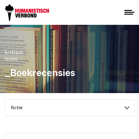
kritisch
lezen
_Boekrecensies