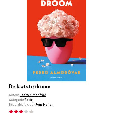
De laatste droom
Auteur
Pedro Almodóvar
Categorie
fictie
Beoordeeld door
Fons Mariën