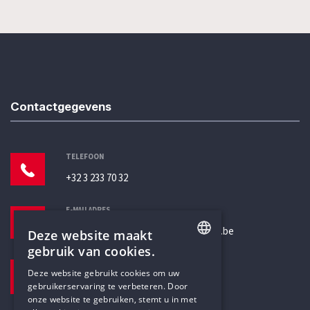
Contactgegevens
TELEFOON
+32 3 233 70 32
E-MAILADRES
secretariaat@humanistischverbond.be
Deze website maakt
gebruik van cookies.
BEZOEKADRES
ENGLISH
Deze website gebruikt cookies om uw
Pottenbrug 4
gebruikerservaring te verbeteren. Door
DUTCH
Antwerpen, 2000
onze website te gebruiken, stemt u in met