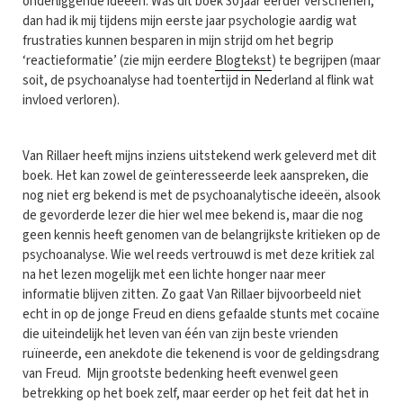
onderliggende ideeën. Was dit boek 30 jaar eerder verschenen,
dan had ik mij tijdens mijn eerste jaar psychologie aardig wat
frustraties kunnen besparen in mijn strijd om het begrip
‘reactieformatie’ (zie mijn eerdere
Blogtekst
) te begrijpen (maar
soit, de psychoanalyse had toentertijd in Nederland al flink wat
invloed verloren).
Van Rillaer heeft mijns inziens uitstekend werk geleverd met dit
boek. Het kan zowel de geïnteresseerde leek aanspreken, die
nog niet erg bekend is met de psychoanalytische ideeën, alsook
de gevorderde lezer die hier wel mee bekend is, maar die nog
geen kennis heeft genomen van de belangrijkste kritieken op de
psychoanalyse. Wie wel reeds vertrouwd is met deze kritiek zal
na het lezen mogelijk met een lichte honger naar meer
informatie blijven zitten. Zo gaat Van Rillaer bijvoorbeeld niet
echt in op de jonge Freud en diens gefaalde stunts met cocaïne
die uiteindelijk het leven van één van zijn beste vrienden
ruïneerde, een anekdote die tekenend is voor de geldingsdrang
van Freud. Mijn grootste bedenking heeft evenwel geen
betrekking op het boek zelf, maar eerder op het feit dat het in