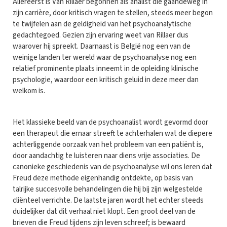
Allereerst is Van Rillaer begonnen als analist die gaandeweg in
zijn carrière, door kritisch vragen te stellen, steeds meer begon
te twijfelen aan de geldigheid van het psychoanalytische
gedachtegoed. Gezien zijn ervaring weet van Rillaer dus
waarover hij spreekt. Daarnaast is België nog een van de
weinige landen ter wereld waar de psychoanalyse nog een
relatief prominente plaats inneemt in de opleiding klinische
psychologie, waardoor een kritisch geluid in deze meer dan
welkom is.
Het klassieke beeld van de psychoanalist wordt gevormd door
een therapeut die ernaar streeft te achterhalen wat de diepere
achterliggende oorzaak van het probleem van een patiënt is,
door aandachtig te luisteren naar diens vrije associaties. De
canonieke geschiedenis van de psychoanalyse wil ons leren dat
Freud deze methode eigenhandig ontdekte, op basis van
talrijke succesvolle behandelingen die hij bij zijn welgestelde
cliënteel verrichte. De laatste jaren wordt het echter steeds
duidelijker dat dit verhaal niet klopt. Een groot deel van de
brieven die Freud tijdens zijn leven schreef; is bewaard