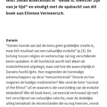
leidt Johan Braeckman in “Geluk is: meester zijn
van je tijd” en eindigt met de opdracht van dit
boek aan Etienne Vermeersch.
D
arwin
“Darwin toonde aan dat de mens geen goddelijke creatie is,
maar het resultaat van een natuurlijke evolutie” (p.15). De
botsing tussen religies en wetenschap zal nog verschillende
keren opduiken. In dit hoofdstuk wordt niet alleen de
evolutietheorie uitgelegd, maar ook hoe die waarschijnlijk in
Darwins hoofd rijpte. Hoe reageerden de toenmalige
wetenschappers op deze “mensonterende” theorie en hoe
reageren de huidige creationisten? Wie vond de term “survival
of the fittest” uit en waarom is die voorstelling van de evolutie
misleidend? Wie dit boek leest, zal meestal vertrouwd zijn met
het verschijnsel van natuurlijke selectie, maar de duidelijke
uitleg benadrukt de misverstanden die nu nog heersen, vooral