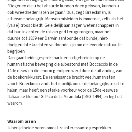
“Degenen die u het absurde kunnen doen geloven, kunnen u
ook wreedheden laten begaan.” Dus, zegt Braeckman, is
atheïsme belangrijk. Mensen misleiden is immoreel, zelfs als het
(valse) troost biedt. Geleidelijk aan zagen wetenschappers in
dat hun inzichten de rol van god terugdrongen, maar het
duurde tot 1859 eer Darwin aantoonde dat blinde, niet-
doelgerichte krachten voldoende zijn om de levende natuur te
begrijpen.
Dan gaan beide gesprekspartners uitgebreid in op de
humanistische beweging die al bestond met Boccaccio in de
14de eeuw en die enorm geholpen werd door de uitvinding van
de boekdrukkunst. De renaissance bracht veel humanisten
voort. Braeckman vindt het moeilijk om er de belangrijkste uit te
halen, maar heeft een sterke voorkeur voor de 15de-eeuwse
Italiaanse filosoof G. Pico della Mirandola (1463-1494) en legt uit
waarom.
Waarom lezen
Ik benijd beide heren omdat ze interessante gesprekken