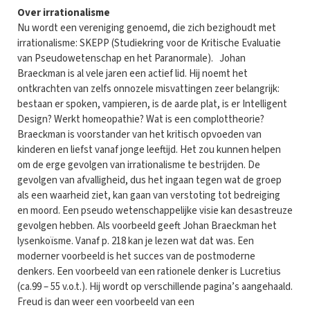
Over irrationalisme
Nu wordt een vereniging genoemd, die zich bezighoudt met
irrationalisme: SKEPP (Studiekring voor de Kritische Evaluatie
van Pseudowetenschap en het Paranormale). Johan
Braeckman is al vele jaren een actief lid. Hij noemt het
ontkrachten van zelfs onnozele misvattingen zeer belangrijk:
bestaan er spoken, vampieren, is de aarde plat, is er Intelligent
Design? Werkt homeopathie? Wat is een complottheorie?
Braeckman is voorstander van het kritisch opvoeden van
kinderen en liefst vanaf jonge leeftijd. Het zou kunnen helpen
om de erge gevolgen van irrationalisme te bestrijden. De
gevolgen van afvalligheid, dus het ingaan tegen wat de groep
als een waarheid ziet, kan gaan van verstoting tot bedreiging
en moord. Een pseudo wetenschappelijke visie kan desastreuze
gevolgen hebben. Als voorbeeld geeft Johan Braeckman het
lysenkoïsme. Vanaf p. 218 kan je lezen wat dat was. Een
moderner voorbeeld is het succes van de postmoderne
denkers. Een voorbeeld van een rationele denker is Lucretius
(ca.99 – 55 v.o.t.). Hij wordt op verschillende pagina’s aangehaald.
Freud is dan weer een voorbeeld van een