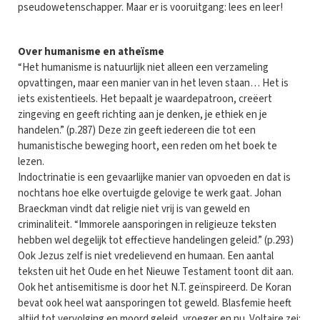
pseudowetenschapper. Maar er is vooruitgang: lees en leer!
Over humanisme en atheïsme
“Het humanisme is natuurlijk niet alleen een verzameling
opvattingen, maar een manier van in het leven staan… Het is
iets existentieels. Het bepaalt je waardepatroon, creëert
zingeving en geeft richting aan je denken, je ethiek en je
handelen.” (p.287) Deze zin geeft iedereen die tot een
humanistische beweging hoort, een reden om het boek te
lezen.
Indoctrinatie is een gevaarlijke manier van opvoeden en dat is
nochtans hoe elke overtuigde gelovige te werk gaat. Johan
Braeckman vindt dat religie niet vrij is van geweld en
criminaliteit. “Immorele aansporingen in religieuze teksten
hebben wel degelijk tot effectieve handelingen geleid.” (p.293)
Ook Jezus zelf is niet vredelievend en humaan. Een aantal
teksten uit het Oude en het Nieuwe Testament toont dit aan.
Ook het antisemitisme is door het N.T. geïnspireerd. De Koran
bevat ook heel wat aansporingen tot geweld. Blasfemie heeft
altijd tot vervolging en moord geleid, vroeger en nu. Voltaire zei: