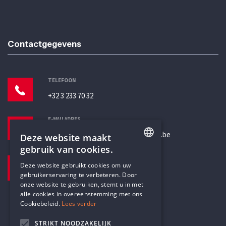
Contactgegevens
TELEFOON
+32 3 233 70 32
E-MAILADRES
secretariaat@humanistischverbond.be
Deze website maakt
gebruik van cookies.
BEZOEKADRES
ENGLISH
Deze website gebruikt cookies om uw
Pottenbrug 4
gebruikerservaring te verbeteren. Door
DUTCH
Antwerpen, 2000
onze website te gebruiken, stemt u in met
alle cookies in overeenstemming met ons
Cookiebeleid.
Lees verder
STRIKT NOODZAKELIJK