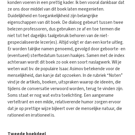
konden voeren in een prettig kader. Ik ben vooral dankbaar dat
ze ons door middel van dit boek laten meegenieten.
Duidelijkheid en toegankelijkheid zijn belangrijke
eigenschappen van dit boek. De dialoog gebeurt tussen twee
belezen professoren, dus gebruiken ze af en toe termen die
niet tot het dagelijks taalgebruik behoren van de niet-
gespecialiseerde lezer(es). Altijd volgt er dan een korte uitleg.
Er worden talrijke namen genoemd, gevolgd door geboorte- en
(eventueel) sterftedatum tussen haakjes. Samen met de index
achteraan wordt dit boek zo ook een soort naslagwerk. Wil je
weten wat bv. de populaire Isaac Asimov betekende voor de
menselijkheid, dan kan je dat opzoeken. In de rubriek “Noten”
vind je de artikels, boeken, uitspraken waarop de ideeën, die
tijdens de conversatie verwoord worden, terug te vinden zijn.
Soms staat er nog wat extra toelichting. Een aangename
verteltrant en een milde, relativerende humor zorgen ervoor
dat je op prettige wijze bijleert over de menselijke natuur, die
rationeel en irrationeel is.
Tweede boekdeel