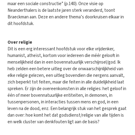
maar een sociale constructie” (p.140). Onze visie op
Neanderthalers is de laatste jaren sterk veranderd, toont
Braeckman aan. Deze en andere thema’s doorkruisen elkaar in
dit hoofdstuk.
Over religie
Dit is een erg interessant hoofdstuk voor elke vrijdenker,
humanist, atheïst, kortom voor iedereen die méér gelooft in
menselijkheid dan in een bovennatuurlijk verschijnsel/god. Ik
heb zelden een betere uitleg over de onwaarschijnlijkheid van
elke religie gelezen, een uitleg bovendien die nergens aanvalt,
zich beperkt tot feiten, maar die feiten in alle duidelijkheid laat
spreken. Er zijn de overeenkomsten in alle religies: het geloof in
één of meer bovennatuurlijke entiteiten, in demonen, in
tussenpersonen, in interacties tussen mens en god, in een
leven na de dood, enz. Een belangrijk stuk van het gesprek gaat
dan over: hoe komt het dat godsdienst/religie van alle tijden is
en welk cluster van denkfouten ligt aan de basis?