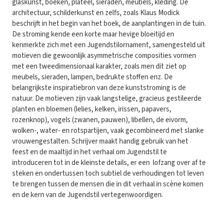
glaskunst, boeken, plateel, sieraden, meubels, kleding. De
architectuur, schilderkunst en zelfs, zoals Klaus Modick
beschrijft in het begin van het boek, de aanplantingen in de tuin.
De stroming kende een korte maar hevige bloeitijd en
kenmerkte zich met een Jugendstilornament, samengesteld uit
motieven die gewoonlijk asymmetrische composities vormen
met een tweedimensionaal karakter, zoals men dit ziet op
meubels, sieraden, lampen, bedrukte stoffen enz. De
belangrijkste inspiratiebron van deze kunststroming is de
natuur. De motieven zijn vaak langstelige, gracieus gestileerde
planten en bloemen (lelies, kelken, irissen, papavers,
rozenknop), vogels (zwanen, pauwen), libellen, de eivorm,
wolken-, water- en rotspartijen, vaak gecombineerd met slanke
vrouwengestalten. Schrijver maakt handig gebruik van het
feest en de maaltijd in het verhaal om Jugendstil te
introduceren tot in de kleinste details, er een lofzang over af te
steken en ondertussen toch subtiel de verhoudingen tot leven
te brengen tussen de mensen die in dit verhaal in scène komen
en de kern van de Jugendstil vertegenwoordigen.