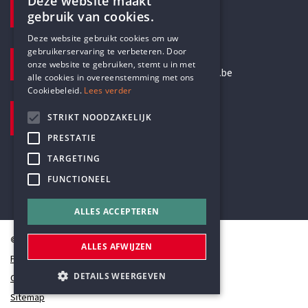
Deze website maakt
gebruik van cookies.
+32 3 233 70 32
ENGLISH
Deze website gebruikt cookies om uw
gebruikerservaring te verbeteren. Door
E-MAILADRES
DUTCH
onze website te gebruiken, stemt u in met
secretariaat@humanistischverbond.be
alle cookies in overeenstemming met ons
Cookiebeleid.
Lees verder
BEZOEKADRES
STRIKT NOODZAKELIJK
Pottenbrug 4
PRESTATIE
Antwerpen, 2000
TARGETING
FUNCTIONEEL
ALLES ACCEPTEREN
© Humanistisch Verbond 2026
ALLES AFWIJZEN
Privacy
DETAILS WEERGEVEN
Cookiestatement
Sitemap