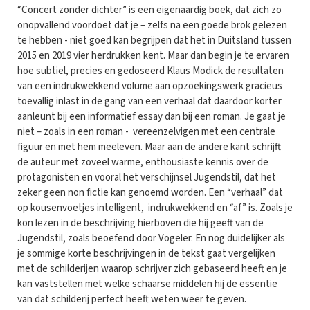
“Concert zonder dichter” is een eigenaardig boek, dat zich zo
onopvallend voordoet dat je – zelfs na een goede brok gelezen
te hebben - niet goed kan begrijpen dat het in Duitsland tussen
2015 en 2019 vier herdrukken kent. Maar dan begin je te ervaren
hoe subtiel, precies en gedoseerd Klaus Modick de resultaten
van een indrukwekkend volume aan opzoekingswerk gracieus
toevallig inlast in de gang van een verhaal dat daardoor korter
aanleunt bij een informatief essay dan bij een roman. Je gaat je
niet – zoals in een roman - vereenzelvigen met een centrale
figuur en met hem meeleven. Maar aan de andere kant schrijft
de auteur met zoveel warme, enthousiaste kennis over de
protagonisten en vooral het verschijnsel Jugendstil, dat het
zeker geen non fictie kan genoemd worden. Een “verhaal” dat
op kousenvoetjes intelligent, indrukwekkend en “af” is. Zoals je
kon lezen in de beschrijving hierboven die hij geeft van de
Jugendstil, zoals beoefend door Vogeler. En nog duidelijker als
je sommige korte beschrijvingen in de tekst gaat vergelijken
met de schilderijen waarop schrijver zich gebaseerd heeft en je
kan vaststellen met welke schaarse middelen hij de essentie
van dat schilderij perfect heeft weten weer te geven.