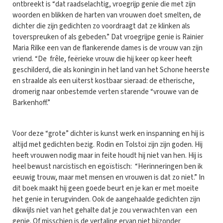
ontbreekt is “dat raadselachtig, vroegrijp genie die met zijn
woorden en blikken de harten van vrouwen doet smelten, de
dichter die zijn gedichten zo voordraagt dat ze klinken als
toverspreuken of als gebeden.” Dat vroegrijpe genie is Rainier
Maria Rilke een van de flankerende dames is de vrouw van zijn
vriend. “De frêle, feërieke vrouw die hij keer op keer heeft
geschilderd, die als koningin in het land van het Schone heerste
en straalde als een uiterst kostbaar sieraad: de etherische,
dromerig naar onbestemde verten starende “vrouwe van de
Barkenhoff.”
Voor deze “grote” dichter is kunst werk en inspanning en hij is
altijd met gedichten bezig. Rodin en Tolstoi zijn zijn goden. Hij
heeft vrouwen nodig maar in feite houdt hij niet van hen. Hij is
heel bewust narcistisch en egoïstisch: “Herinneringen ben ik
eeuwig trouw, maar met mensen en vrouwen is dat zo niet.” In
dit boek maakt hij geen goede beurt en je kan er met moeite
het genie in terugvinden. Ook de aangehaalde gedichten zijn
dikwijls niet van het gehalte dat je zou verwachten van een
genie. Of misschien is de vertaling ervan niet bijzonder