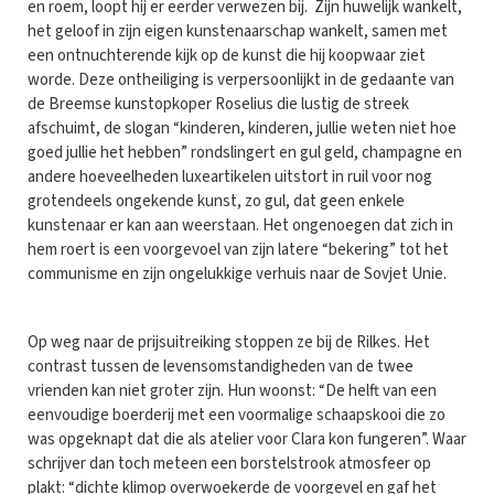
en roem, loopt hij er eerder verwezen bij. Zijn huwelijk wankelt,
het geloof in zijn eigen kunstenaarschap wankelt, samen met
een ontnuchterende kijk op de kunst die hij koopwaar ziet
worde. Deze ontheiliging is verpersoonlijkt in de gedaante van
de Breemse kunstopkoper Roselius die lustig de streek
afschuimt, de slogan “kinderen, kinderen, jullie weten niet hoe
goed jullie het hebben” rondslingert en gul geld, champagne en
andere hoeveelheden luxeartikelen uitstort in ruil voor nog
grotendeels ongekende kunst, zo gul, dat geen enkele
kunstenaar er kan aan weerstaan. Het ongenoegen dat zich in
hem roert is een voorgevoel van zijn latere “bekering” tot het
communisme en zijn ongelukkige verhuis naar de Sovjet Unie.
Op weg naar de prijsuitreiking stoppen ze bij de Rilkes. Het
contrast tussen de levensomstandigheden van de twee
vrienden kan niet groter zijn. Hun woonst: “De helft van een
eenvoudige boerderij met een voormalige schaapskooi die zo
was opgeknapt dat die als atelier voor Clara kon fungeren”. Waar
schrijver dan toch meteen een borstelstrook atmosfeer op
plakt: “dichte klimop overwoekerde de voorgevel en gaf het