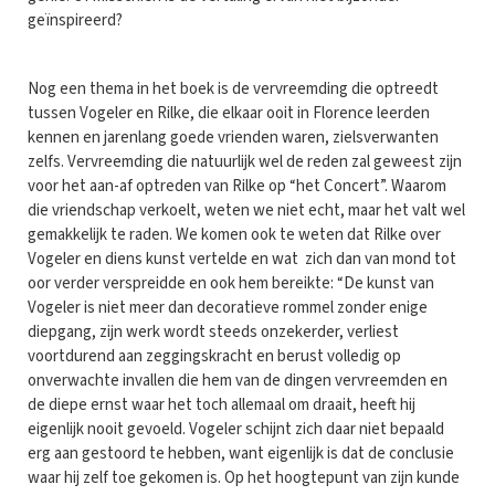
geïnspireerd?
Nog een thema in het boek is de vervreemding die optreedt
tussen Vogeler en Rilke, die elkaar ooit in Florence leerden
kennen en jarenlang goede vrienden waren, zielsverwanten
zelfs. Vervreemding die natuurlijk wel de reden zal geweest zijn
voor het aan-af optreden van Rilke op “het Concert”. Waarom
die vriendschap verkoelt, weten we niet echt, maar het valt wel
gemakkelijk te raden. We komen ook te weten dat Rilke over
Vogeler en diens kunst vertelde en wat zich dan van mond tot
oor verder verspreidde en ook hem bereikte: “De kunst van
Vogeler is niet meer dan decoratieve rommel zonder enige
diepgang, zijn werk wordt steeds onzekerder, verliest
voortdurend aan zeggingskracht en berust volledig op
onverwachte invallen die hem van de dingen vervreemden en
de diepe ernst waar het toch allemaal om draait, heeft hij
eigenlijk nooit gevoeld. Vogeler schijnt zich daar niet bepaald
erg aan gestoord te hebben, want eigenlijk is dat de conclusie
waar hij zelf toe gekomen is. Op het hoogtepunt van zijn kunde