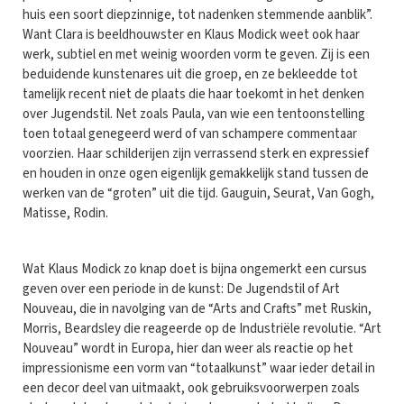
huis een soort diepzinnige, tot nadenken stemmende aanblik”.
Want Clara is beeldhouwster en Klaus Modick weet ook haar
werk, subtiel en met weinig woorden vorm te geven. Zij is een
beduidende kunstenares uit die groep, en ze bekleedde tot
tamelijk recent niet de plaats die haar toekomt in het denken
over Jugendstil. Net zoals Paula, van wie een tentoonstelling
toen totaal genegeerd werd of van schampere commentaar
voorzien. Haar schilderijen zijn verrassend sterk en expressief
en houden in onze ogen eigenlijk gemakkelijk stand tussen de
werken van de “groten” uit die tijd. Gauguin, Seurat, Van Gogh,
Matisse, Rodin.
Wat Klaus Modick zo knap doet is bijna ongemerkt een cursus
geven over een periode in de kunst: De Jugendstil of Art
Nouveau, die in navolging van de “Arts and Crafts” met Ruskin,
Morris, Beardsley die reageerde op de Industriële revolutie. “Art
Nouveau” wordt in Europa, hier dan weer als reactie op het
impressionisme een vorm van “totaalkunst” waar ieder detail in
een decor deel van uitmaakt, ook gebruiksvoorwerpen zoals