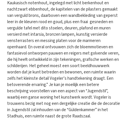
Kaukasisch notenhout, ingelegd met licht berkenhout en
nachtzwart ebbenhout, de kapitelen van de pilasters gemaakt
van verguld brons, daarboven een wandbekleding van geperst
leer in de kleuren rood en goud, plus een fraai gesneden en
vergulde tafel met dito stoelen, deuren, plafond en muren
versierd met intarsia, bronzen lampen, kunstig versierde
vensterrasters en messing platen voor de marmeren
openhaard. En overal ontvouwen zich de bloemmotieven en
fantasievol ontworpen pauwen en reigers met golvende veren,
die hij heeft ontwikkeld in zijn tekeningen, grafische werken en
schilderijen. Het geheel moest een soort beeldhouwwerk
worden dat je kunt betreden en bewonen, een ruimte waarin
zelfs het kleinste detail Vogeler’s handtekening draagt. Een
betoverende ervaring.” Je kan je moeilijk een betere
beschrijving voorstellen van een aspect van “Jugendstil”,
waarbij een ganse woning het kunstwerk wordt. Vogeler is
trouwens bezig met nog een dergelijke creatie die de decoratie
in Jugendstil zal inhouden van de “Güldenkammer” in het
Stadhuis, een ruimte naast de grote Raadszaal.