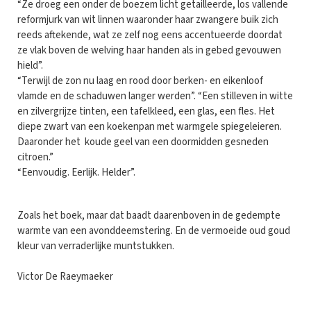
“Ze droeg een onder de boezem licht getailleerde, los vallende
reformjurk van wit linnen waaronder haar zwangere buik zich
reeds aftekende, wat ze zelf nog eens accentueerde doordat
ze vlak boven de welving haar handen als in gebed gevouwen
hield”.
“Terwijl de zon nu laag en rood door berken- en eikenloof
vlamde en de schaduwen langer werden”. “Een stilleven in witte
en zilvergrijze tinten, een tafelkleed, een glas, een fles. Het
diepe zwart van een koekenpan met warmgele spiegeleieren.
Daaronder het koude geel van een doormidden gesneden
citroen.”
“Eenvoudig. Eerlijk. Helder”.
Zoals het boek, maar dat baadt daarenboven in de gedempte
warmte van een avonddeemstering. En de vermoeide oud goud
kleur van verraderlijke muntstukken.
Victor De Raeymaeker