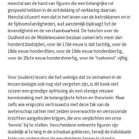
meestal aan de hand van figuren die een belangrijke rol
gespeeld hebben in de ontdekking of verklaring daarvan.
Meestal situeert men dat in het leven van de betrokkenen en in
de tijdsomstandigheden, wat aanzienlijk bijdraagt tot de
levendigheid en de verstaanbaarheid. De teksten over de
Oudheid en de Middeleeuwen beslaan samen iets meer dan
honderd bladzijden, voor de 17de eeuw is dat tachtig, voor de
18de eeuw honderdtien, voor de 19de eeuw honderddertig,
voor de 20ste eeuw honderdveertig, voor de ‘toekomst’ vijftig.
Voor (oudere) lezers die het weinige dat ze vernamen in de
lessen biologie ook nog vlot vergeten zijn, is dit boek niet
zozeer een grondige opfrissing als een stevige nieuwe
kennismaking met de belangrijkste feiten en theorieën. Maar
zelfs wie enigszins vertrouwd is met deze tak van de
wetenschap zal hier niet zelden onverwachte en verrassende
inzichten aangeboden krijgen, die ons verplichten om onze
‘kennis’ bij te stellen. Verscheidene eminente figuren zijn
duidelijk al te lang in de schaduw gebleven, terwijl de individuele
faam van andere door de geschiedenis langer in stand is