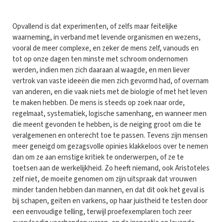
Opvallend is dat experimenten, of zelfs maar feitelijke
waarneming, in verband met levende organismen en wezens,
vooral de meer complexe, en zeker de mens zelf, vanouds en
tot op onze dagen ten minste met schroom ondernomen
werden, indien men zich daaraan al waagde, en men liever
vertrok van vaste ideeën die men zich gevormd had, of overnam
van anderen, en die vaak niets met de biologie of met het leven
te maken hebben. De mens is steeds op zoek naar orde,
regelmaat, systematiek, logische samenhang, en wanneer men
die meent gevonden te hebben, is de neiging groot om die te
veralgemenen en onterecht toe te passen. Tevens zijn mensen
meer geneigd om gezagsvolle opinies klakkeloos over te nemen
dan om ze aan ernstige kritiek te onderwerpen, of ze te
toetsen aan de werkelijkheid. Zo heeft niemand, ook Aristoteles
zelf niet, de moeite genomen om zijn uitspraak dat vrouwen
minder tanden hebben dan mannen, en dat dit ook het geval is
bij schapen, geiten en varkens, op haar juistheid te testen door
een eenvoudige telling, terwijl proefexemplaren toch zeer