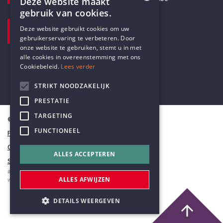
Deze website maakt
gebruik van cookies.
BEZOEKADRES
ENGLISH
Deze website gebruikt cookies om uw
Pottenbrug 4
gebruikerservaring te verbeteren. Door
DUTCH
Antwerpen, 2000
onze website te gebruiken, stemt u in met
alle cookies in overeenstemming met ons
Cookiebeleid.
Lees verder
STRIKT NOODZAKELIJK
PRESTATIE
TARGETING
© Humanistisch Verbond 2026
FUNCTIONEEL
Privacy
Cookiestatement
ALLES ACCEPTEREN
Sitemap
#codedwithlove by
Codelines
ALLES AFWIJZEN
webapplicaties
,
mobiele apps
&
maatwerk websites
DETAILS WEERGEVEN