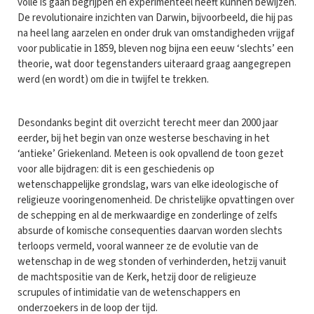
volle is gaan begrijpen en experimenteel heeft kunnen bewijzen.
De revolutionaire inzichten van Darwin, bijvoorbeeld, die hij pas
na heel lang aarzelen en onder druk van omstandigheden vrijgaf
voor publicatie in 1859, bleven nog bijna een eeuw ‘slechts’ een
theorie, wat door tegenstanders uiteraard graag aangegrepen
werd (en wordt) om die in twijfel te trekken.
Desondanks begint dit overzicht terecht meer dan 2000 jaar
eerder, bij het begin van onze westerse beschaving in het
‘antieke’ Griekenland. Meteen is ook opvallend de toon gezet
voor alle bijdragen: dit is een geschiedenis op
wetenschappelijke grondslag, wars van elke ideologische of
religieuze vooringenomenheid. De christelijke opvattingen over
de schepping en al de merkwaardige en zonderlinge of zelfs
absurde of komische consequenties daarvan worden slechts
terloops vermeld, vooral wanneer ze de evolutie van de
wetenschap in de weg stonden of verhinderden, hetzij vanuit
de machtspositie van de Kerk, hetzij door de religieuze
scrupules of intimidatie van de wetenschappers en
onderzoekers in de loop der tijd.