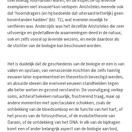
overvloedig voorhanden waren, en de inspectie op levende
exemplaren niet-invasief kon verlopen. Aristoteles meende ook
dat ‘hoorndragers (en hij bedoelde dat uiteraard letterlijk) geen
boventanden hadden’ (blz. 71), wat evenmin moeilijk te
verifiëren was. Anderzijds was het dezelfde Aristoteles die zeer
uitvoerige en gedetailleerde waarnemingen deed in de natuur,
ook en zelfs vooral op levende wezens, en mede daardoor als
de stichter van de biologie kan beschouwd worden.
Het is duidelijk dat de geschiedenis van de biologie er een is van
vallen en opstaan, van verrassende inzichten die zelfs twintig
eeuwen later experimenteel en theoretisch bevestigd werden,
en absurde ideeën die evenveel eeuwen standhielden tegen
alle beter weten en gezond verstand in. De vooruitgang verliep
soms, achteraf bekeken natuurlijk, frustrerend traag, maar op
andere momenten met spectaculaire schokken, zoals de
ontdekking van de bloedsomloop en de functie van het hart, of
het proces van de fotosynthese, of de evolutietheorie van
Darwin, of de ontdekking van het DNA. In elk van de bijdragen
komt een of ander belangrijk aspect van de biologie aan bod,