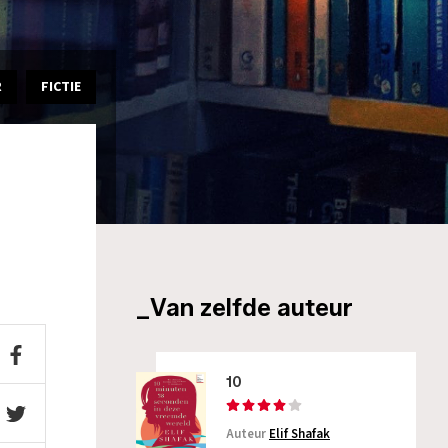
R
FICTIE
_Van zelfde auteur
10
Auteur
Elif Shafak