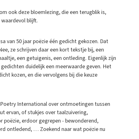
rom ook deze bloemlezing, die een terugblik is,
aardevol blijft.
ssa van 50 jaar poëzie één gedicht gekozen. Dat
e, ze schrijven daar een kort tekstje bij, een
aaltje, een getuigenis, een ontleding. Eigenlijk zijn
e gedichten duidelijk een meerwaarde geven. Het
cht kozen, en die vervolgens bij die keuze
n Poetry International over ontmoetingen tussen
t ervan, of stukjes over taalzuivering,
or poëzie, erdoor gegrepen - bewonderend,
erd ontledend, … Zoekend naar wat poëzie nu