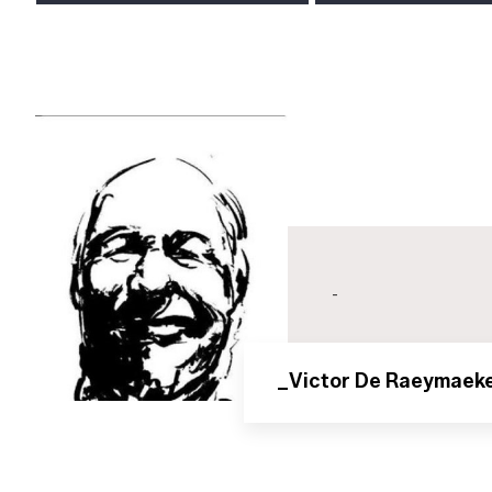
-
_Victor De Raeymaek