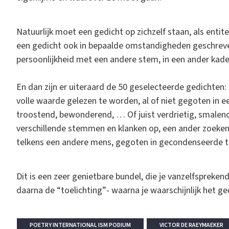
Natuurlijk moet een gedicht op zichzelf staan, als entit
een gedicht ook in bepaalde omstandigheden geschreve
persoonlijkheid met een andere stem, in een ander kader.
En dan zijn er uiteraard de 50 geselecteerde gedichten
volle waarde gelezen te worden, al of niet gegoten in e
troostend, bewonderend, … Of juist verdrietig, smalend,
verschillende stemmen en klanken op, een ander zoeken
telkens een andere mens, gegoten in gecondenseerde ta
Dit is een zeer genietbare bundel, die je vanzelfspreke
daarna de “toelichting”- waarna je waarschijnlijk het g
POETRY INTERNATIONAL ISM PODIUM
VICTOR DE RAEYMAEKER