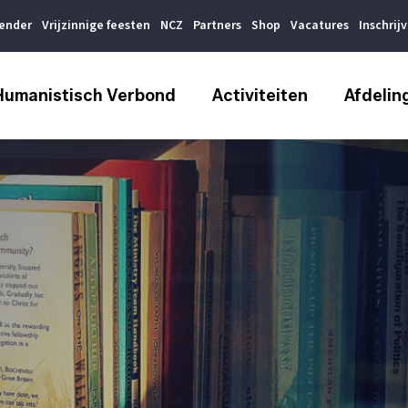
lender
Vrijzinnige feesten
NCZ
Partners
Shop
Vacatures
Inschrij
Humanistisch Verbond
Activiteiten
Afdelin