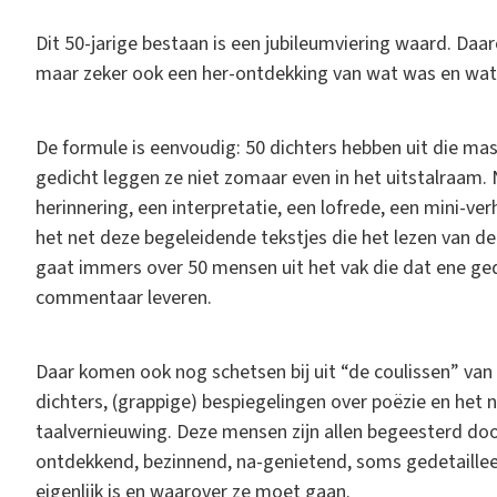
Dit 50-jarige bestaan is een jubileumviering waard. Daa
maar zeker ook een her-ontdekking van wat was en wat w
De formule is eenvoudig: 50 dichters hebben uit die ma
gedicht leggen ze niet zomaar even in het uitstalraam. Ne
herinnering, een interpretatie, een lofrede, een mini-verh
het net deze begeleidende tekstjes die het lezen van d
gaat immers over 50 mensen uit het vak die dat ene gedi
commentaar leveren.
Daar komen ook nog schetsen bij uit “de coulissen” va
dichters, (grappige) bespiegelingen over poëzie en het nu
taalvernieuwing. Deze mensen zijn allen begeesterd do
ontdekkend, bezinnend, na-genietend, soms gedetaille
eigenlijk is en waarover ze moet gaan.