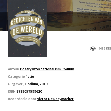
9432 KE
Auteur
Poetry International ism Podium
Categorie
fictie
Uitgeverij
Podium, 2019
ISBN
9789057599620
Beoordeeld door
Victor De Raeymaeker