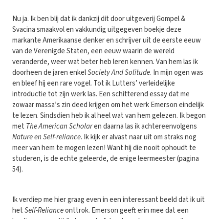
Nu ja. Ik ben blij dat ik dankzij dit door uitgeverij Gompel &
Svacina smaakvol en vakkundig uitgegeven boekje deze
markante Amerikaanse denker en schrijver uit de eerste eeuw
van de Verenigde Staten, een eeuw waarin de wereld
veranderde, weer wat beter heb leren kennen. Van hem las ik
doorheen de jaren enkel
Society And Solitude
. In mijn ogen was
en bleef hij een rare vogel. Tot ik Lutters’ verleidelijke
introductie tot zijn werk las. Een schitterend essay dat me
zowaar massa’s zin deed krijgen om het werk Emerson eindelijk
te lezen. Sindsdien heb ik al heel wat van hem gelezen. Ik begon
met
The American Scholar
en daarna las ik achtereenvolgens
Nature en Self-reliance
. Ik kijk er alvast naar uit om straks nog
meer van hem te mogen lezen! Want hij die nooit ophoudt te
studeren, is de echte geleerde, de enige leermeester (pagina
54).
Ik verdiep me hier graag even in een interessant beeld dat ik uit
het
Self-Reliance
onttrok. Emerson geeft erin mee dat een