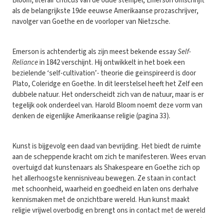
Bloom, literair criticus van de oude stempel, Emerson omschrijft
als de belangrijkste 19de eeuwse Amerikaanse prozaschrijver,
navolger van Goethe en de voorloper van Nietzsche.
Emerson is achtendertig als zijn meest bekende essay
Self-
Reliance
in 1842 verschijnt. Hij ontwikkelt in het boek een
bezielende ‘self-cultivation’- theorie die geïnspireerd is door
Plato, Coleridge en Goethe. In dit leerstelsel heeft het Zelf een
dubbele natuur. Het onderscheidt zich van de natuur, maar is er
tegelijk ook onderdeel van. Harold Bloom noemt deze vorm van
denken de eigenlijke Amerikaanse religie (pagina 33).
Kunst is bijgevolg een daad van bevrijding. Het biedt de ruimte
aan de scheppende kracht om zich te manifesteren. Wees ervan
overtuigd dat kunstenaars als Shakespeare en Goethe zich op
het allerhoogste kennisniveau bewegen. Ze staan in contact
met schoonheid, waarheid en goedheid en laten ons derhalve
kennismaken met de onzichtbare wereld. Hun kunst maakt
religie vrijwel overbodig en brengt ons in contact met de wereld