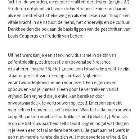
‘achter’ de woorden, de diepere realiteit der dingen (pagina 27).
Studeren ontplooit zich voor de Goetheanist Emerson daarom
als een creatief-artistieke weg en als een teken van ‘hoop’. Een
vitale kracht in de natuur, de mens, het onderwijs en de cultuur.
Denkbeelden die ook aan de basis liggen van de geschriften van
Louis Couperus en Frederik van Eeden.
Uit het werk kan je een sterk individualisme in de zin van
zelfontplooiing, zelfrealisatie en bovenal self-reliance
extraheren (pagina 36). Het gevoel een totaal vrije geest te zijn,
staat er per slot van rekening centraal. Vrijheid is
verantwoordelijkheid nemen voor jezelf. Een eigen leven
opbouwen kan je immers alleen door te vertrekken vanuit
vrijheid. Een vrijheid die je enkel kan bereiken door
onvoorwaardelijk te vertrouwen op jezelf. Emerson spreekt
over zelfvertrouwen als self-reliance. Waarbij hij dat vertrouwen
koppelt aan betrouwbare nadrukkelijkhied (reliability). Want als
je op die betrouwbaarheid zelf steunt krijgen nogal wat dingen
in je leven een totaal andere betekenis. Je gaat aan het werk in
een niet-morele ruimte die zich vult met oeverloze vrijheid. En