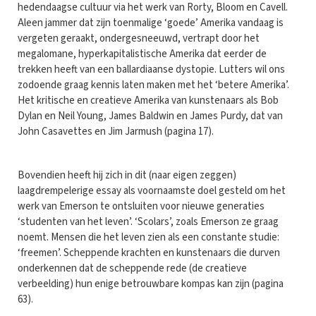
hedendaagse cultuur via het werk van Rorty, Bloom en Cavell.
Aleen jammer dat zijn toenmalige ‘goede’ Amerika vandaag is
vergeten geraakt, ondergesneeuwd, vertrapt door het
megalomane, hyperkapitalistische Amerika dat eerder de
trekken heeft van een ballardiaanse dystopie. Lutters wil ons
zodoende graag kennis laten maken met het ‘betere Amerika’.
Het kritische en creatieve Amerika van kunstenaars als Bob
Dylan en Neil Young, James Baldwin en James Purdy, dat van
John Casavettes en Jim Jarmush (pagina 17).
Bovendien heeft hij zich in dit (naar eigen zeggen)
laagdrempelerige essay als voornaamste doel gesteld om het
werk van Emerson te ontsluiten voor nieuwe generaties
‘studenten van het leven’. ‘Scolars’, zoals Emerson ze graag
noemt. Mensen die het leven zien als een constante studie:
‘freemen’. Scheppende krachten en kunstenaars die durven
onderkennen dat de scheppende rede (de creatieve
verbeelding) hun enige betrouwbare kompas kan zijn (pagina
63).