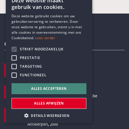
Deze website maakt
gebruik van cookies.
ENGLISH
Deze website gebruikt cookies om uw
gebruikerservaring te verbeteren. Door
DUTCH
onze website te gebruiken, stemt u in met
alle cookies in overeenstemming met ons
Cookiebeleid.
Lees verder
Contactgegevens
STRIKT NOODZAKELIJK
PRESTATIE
TELEFOON
TARGETING
+32 3 233 70 32
FUNCTIONEEL
E-MAILADRES
ALLES ACCEPTEREN
secretariaat@humanistischverbond.be
ALLES AFWIJZEN
BEZOEKADRES
DETAILS WEERGEVEN
Pottenbrug 4
Antwerpen, 2000