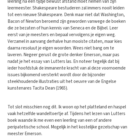
leerling na een tijdje bewust afstand moet nemen van zijn
leermeester. Shakespeare bestuderen zal immers nooit leiden
tot een nieuwe Shakespeare. Denk maar niet dat Washington,
Bacon of Newton beroemd zijn geworden vanwege de boeken
die ze bezaten of hun kennis van Seneca en de Bijbel. Leer
eerst van je meesters en bepaal vervolgens je eigen weg.
Verzamel in aanvang derhalve hun mooiste citaten, maar kies
daarna resoluut je eigen woorden. Wees niet bang om te
laveren. Negeer gerust de grote denker Emerson, maar pas
nadat je het essay van Lutters las. En noteer tegelijk dat bij
ieder hoofdstuk de immanente kracht van al deze voornoemde
issues bijkomend versterkt wordt door de bijzonder
steekhoudende illustraties uit het oeuvre van de Engelse
kunstenares Tacita Dean (1965).
Tot slot misschien nog dit. Ik woon op het platteland en haspel
vaak hetzelfde wandeltoertje af. Tijdens het lezen van Lutters
boek waande ik me even een leerling van een of andere
peripatetische school. Mogelijk in het kostelijke gezelschap van
meester Emerson.