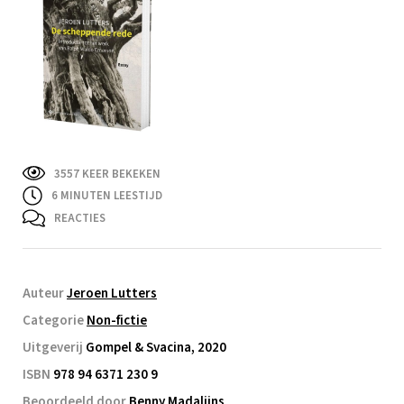
3557 KEER BEKEKEN
6
MINUTEN LEESTIJD
REACTIES
Auteur
Jeroen Lutters
Categorie
Non-fictie
Uitgeverij
Gompel & Svacina, 2020
ISBN
978 94 6371 230 9
Beoordeeld door
Benny Madalijns