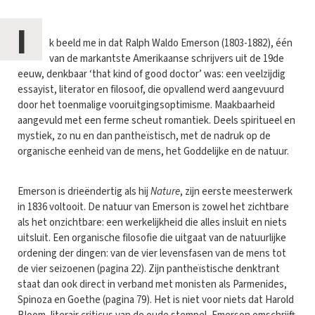
I
k beeld me in dat Ralph Waldo Emerson (1803-1882), één
van de markantste Amerikaanse schrijvers uit de 19de
eeuw, denkbaar ‘that kind of good doctor’ was: een veelzijdig
essayist, literator en filosoof, die opvallend werd aangevuurd
door het toenmalige vooruitgingsoptimisme. Maakbaarheid
aangevuld met een ferme scheut romantiek. Deels spiritueel en
mystiek, zo nu en dan pantheïstisch, met de nadruk op de
organische eenheid van de mens, het Goddelijke en de natuur.
Emerson is drieëndertig als hij
Nature
, zijn eerste meesterwerk
in 1836 voltooit. De natuur van Emerson is zowel het zichtbare
als het onzichtbare: een werkelijkheid die alles insluit en niets
uitsluit. Een organische filosofie die uitgaat van de natuurlijke
ordening der dingen: van de vier levensfasen van de mens tot
de vier seizoenen (pagina 22). Zijn pantheïstische denktrant
staat dan ook direct in verband met monisten als Parmenides,
Spinoza en Goethe (pagina 79). Het is niet voor niets dat Harold