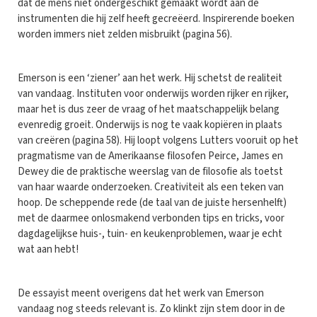
dat de mens niet ondergeschikt gemaakt wordt aan de
instrumenten die hij zelf heeft gecreëerd. Inspirerende boeken
worden immers niet zelden misbruikt (pagina 56).
Emerson is een ‘ziener’ aan het werk. Hij schetst de realiteit
van vandaag. Instituten voor onderwijs worden rijker en rijker,
maar het is dus zeer de vraag of het maatschappelijk belang
evenredig groeit. Onderwijs is nog te vaak kopiëren in plaats
van creëren (pagina 58). Hij loopt volgens Lutters vooruit op het
pragmatisme van de Amerikaanse filosofen Peirce, James en
Dewey die de praktische weerslag van de filosofie als toetst
van haar waarde onderzoeken. Creativiteit als een teken van
hoop. De scheppende rede (de taal van de juiste hersenhelft)
met de daarmee onlosmakend verbonden tips en tricks, voor
dagdagelijkse huis-, tuin- en keukenproblemen, waar je echt
wat aan hebt!
De essayist meent overigens dat het werk van Emerson
vandaag nog steeds relevant is. Zo klinkt zijn stem door in de