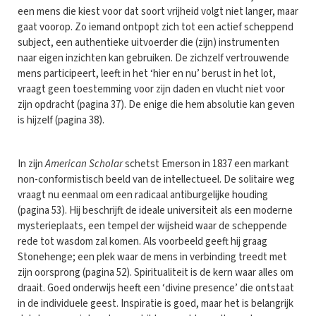
een mens die kiest voor dat soort vrijheid volgt niet langer, maar
gaat voorop. Zo iemand ontpopt zich tot een actief scheppend
subject, een authentieke uitvoerder die (zijn) instrumenten
naar eigen inzichten kan gebruiken. De zichzelf vertrouwende
mens participeert, leeft in het ‘hier en nu’ berust in het lot,
vraagt geen toestemming voor zijn daden en vlucht niet voor
zijn opdracht (pagina 37). De enige die hem absolutie kan geven
is hijzelf (pagina 38).
In zijn
American Scholar
schetst Emerson in 1837 een markant
non-conformistisch beeld van de intellectueel. De solitaire weg
vraagt nu eenmaal om een radicaal antiburgelijke houding
(pagina 53). Hij beschrijft de ideale universiteit als een moderne
mysterieplaats, een tempel der wijsheid waar de scheppende
rede tot wasdom zal komen. Als voorbeeld geeft hij graag
Stonehenge; een plek waar de mens in verbinding treedt met
zijn oorsprong (pagina 52). Spiritualiteit is de kern waar alles om
draait. Goed onderwijs heeft een ‘divine presence’ die ontstaat
in de individuele geest. Inspiratie is goed, maar het is belangrijk