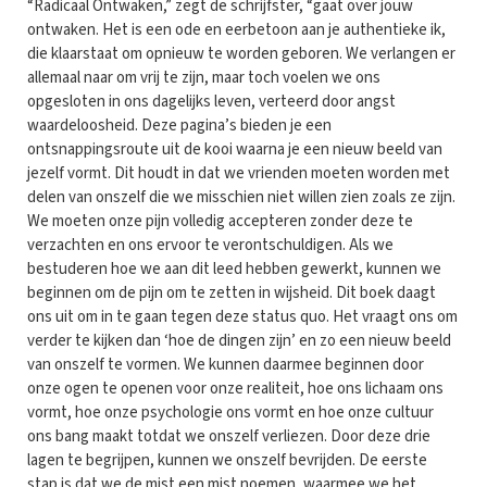
“Radicaal Ontwaken,” zegt de schrijfster, “gaat over jouw
ontwaken. Het is een ode en eerbetoon aan je authentieke ik,
die klaarstaat om opnieuw te worden geboren. We verlangen er
allemaal naar om vrij te zijn, maar toch voelen we ons
opgesloten in ons dagelijks leven, verteerd door angst
waardeloosheid. Deze pagina’s bieden je een
ontsnappingsroute uit de kooi waarna je een nieuw beeld van
jezelf vormt. Dit houdt in dat we vrienden moeten worden met
delen van onszelf die we misschien niet willen zien zoals ze zijn.
We moeten onze pijn volledig accepteren zonder deze te
verzachten en ons ervoor te verontschuldigen. Als we
bestuderen hoe we aan dit leed hebben gewerkt, kunnen we
beginnen om de pijn om te zetten in wijsheid. Dit boek daagt
ons uit om in te gaan tegen deze status quo. Het vraagt ons om
verder te kijken dan ‘hoe de dingen zijn’ en zo een nieuw beeld
van onszelf te vormen. We kunnen daarmee beginnen door
onze ogen te openen voor onze realiteit, hoe ons lichaam ons
vormt, hoe onze psychologie ons vormt en hoe onze cultuur
ons bang maakt totdat we onszelf verliezen. Door deze drie
lagen te begrijpen, kunnen we onszelf bevrijden. De eerste
stap is dat we de mist een mist noemen, waarmee we het