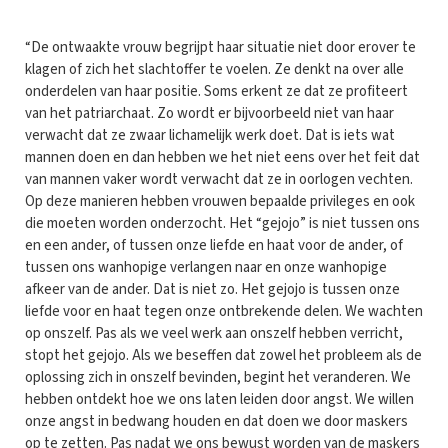
“De ontwaakte vrouw begrijpt haar situatie niet door erover te
klagen of zich het slachtoffer te voelen. Ze denkt na over alle
onderdelen van haar positie. Soms erkent ze dat ze profiteert
van het patriarchaat. Zo wordt er bijvoorbeeld niet van haar
verwacht dat ze zwaar lichamelijk werk doet. Dat is iets wat
mannen doen en dan hebben we het niet eens over het feit dat
van mannen vaker wordt verwacht dat ze in oorlogen vechten.
Op deze manieren hebben vrouwen bepaalde privileges en ook
die moeten worden onderzocht. Het “gejojo” is niet tussen ons
en een ander, of tussen onze liefde en haat voor de ander, of
tussen ons wanhopige verlangen naar en onze wanhopige
afkeer van de ander. Dat is niet zo. Het gejojo is tussen onze
liefde voor en haat tegen onze ontbrekende delen. We wachten
op onszelf. Pas als we veel werk aan onszelf hebben verricht,
stopt het gejojo. Als we beseffen dat zowel het probleem als de
oplossing zich in onszelf bevinden, begint het veranderen. We
hebben ontdekt hoe we ons laten leiden door angst. We willen
onze angst in bedwang houden en dat doen we door maskers
op te zetten. Pas nadat we ons bewust worden van de maskers