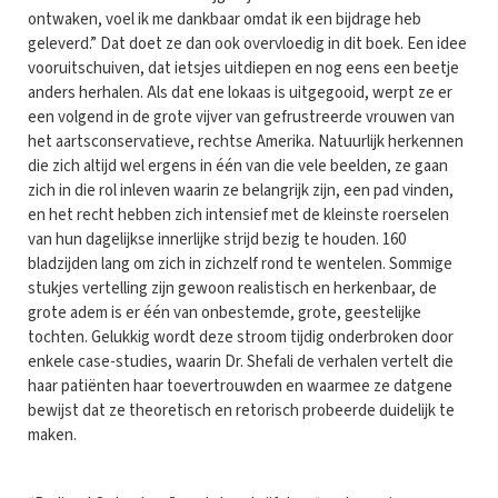
ontwaken, voel ik me dankbaar omdat ik een bijdrage heb
geleverd.” Dat doet ze dan ook overvloedig in dit boek. Een idee
vooruitschuiven, dat ietsjes uitdiepen en nog eens een beetje
anders herhalen. Als dat ene lokaas is uitgegooid, werpt ze er
een volgend in de grote vijver van gefrustreerde vrouwen van
het aartsconservatieve, rechtse Amerika. Natuurlijk herkennen
die zich altijd wel ergens in één van die vele beelden, ze gaan
zich in die rol inleven waarin ze belangrijk zijn, een pad vinden,
en het recht hebben zich intensief met de kleinste roerselen
van hun dagelijkse innerlijke strijd bezig te houden. 160
bladzijden lang om zich in zichzelf rond te wentelen. Sommige
stukjes vertelling zijn gewoon realistisch en herkenbaar, de
grote adem is er één van onbestemde, grote, geestelijke
tochten. Gelukkig wordt deze stroom tijdig onderbroken door
enkele case-studies, waarin Dr. Shefali de verhalen vertelt die
haar patiënten haar toevertrouwden en waarmee ze datgene
bewijst dat ze theoretisch en retorisch probeerde duidelijk te
maken.