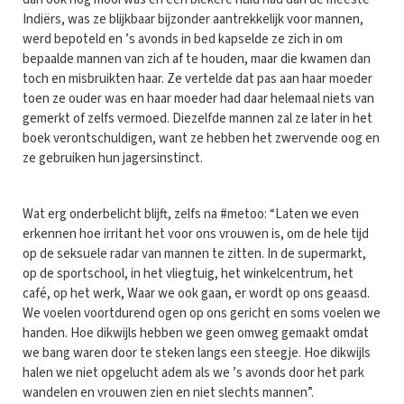
Indiërs, was ze blijkbaar bijzonder aantrekkelijk voor mannen,
werd bepoteld en ’s avonds in bed kapselde ze zich in om
bepaalde mannen van zich af te houden, maar die kwamen dan
toch en misbruikten haar. Ze vertelde dat pas aan haar moeder
toen ze ouder was en haar moeder had daar helemaal niets van
gemerkt of zelfs vermoed. Diezelfde mannen zal ze later in het
boek verontschuldigen, want ze hebben het zwervende oog en
ze gebruiken hun jagersinstinct.
Wat erg onderbelicht blijft, zelfs na #metoo: “Laten we even
erkennen hoe irritant het voor ons vrouwen is, om de hele tijd
op de seksuele radar van mannen te zitten. In de supermarkt,
op de sportschool, in het vliegtuig, het winkelcentrum, het
café, op het werk, Waar we ook gaan, er wordt op ons geaasd.
We voelen voortdurend ogen op ons gericht en soms voelen we
handen. Hoe dikwijls hebben we geen omweg gemaakt omdat
we bang waren door te steken langs een steegje. Hoe dikwijls
halen we niet opgelucht adem als we ’s avonds door het park
wandelen en vrouwen zien en niet slechts mannen”.