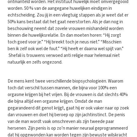
ontmanteld worden. Het instituut huwelijk moet omvergegooid
worden. 50 % van de aangegane huwelijken eindigen in
echtscheiding. Zou jij in een vliegtuig stappen als je weet dat er
50% kans bestaat dat het gaat neerstorten. Als je dan nog in
beschouwing neemt dat zovele vrouwen mishandeld worden
binnen die huwelijksrelatie. En dan moeten horen: “Hij zorgt
toch goed voor je.” “Hij breekt toch je neus niet.” “Misschien
ben ik zelf ook wel de fout.” “Hij heeft er daarna wel spijt van.”
Shefali is trouwens verwoed anti religie maar helemaal niet
natuurlijk en zelfs ongezond.
De mens kent twee verschillende biopsychologieën. Waarom
toch dat verschil tussen mannen, die bijna voor 100% een
orgasme krijgen bij het vrijen. Bij de vrouwen is dat slechts 40%
die bijna altijd een orgasme krijgen. Omdat de man
gegarandeerd dit genot krijgt, gaat hij er ook vaker naar op zoek
dan vrouwen en doet hij beroep op zijn jachtinstinct. De penis
van de man wordt vaak omschreven als zijn tweede paar
hersenen. Zijn penis is op zo’n manier neuraal geprogrammeerd
dat hij opgewonden kan worden tegen zijn bewuste wilskracht