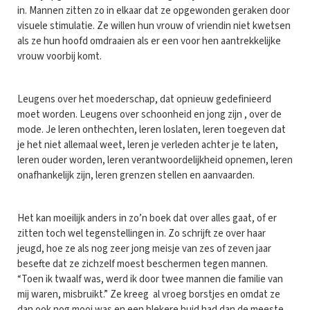
in. Mannen zitten zo in elkaar dat ze opgewonden geraken door
visuele stimulatie. Ze willen hun vrouw of vriendin niet kwetsen
als ze hun hoofd omdraaien als er een voor hen aantrekkelijke
vrouw voorbij komt.
Leugens over het moederschap, dat opnieuw gedefinieerd
moet worden. Leugens over schoonheid en jong zijn , over de
mode. Je leren onthechten, leren loslaten, leren toegeven dat
je het niet allemaal weet, leren je verleden achter je te laten,
leren ouder worden, leren verantwoordelijkheid opnemen, leren
onafhankelijk zijn, leren grenzen stellen en aanvaarden.
Het kan moeilijk anders in zo’n boek dat over alles gaat, of er
zitten toch wel tegenstellingen in. Zo schrijft ze over haar
jeugd, hoe ze als nog zeer jong meisje van zes of zeven jaar
besefte dat ze zichzelf moest beschermen tegen mannen.
“Toen ik twaalf was, werd ik door twee mannen die familie van
mij waren, misbruikt.” Ze kreeg al vroeg borstjes en omdat ze
dan ook nog mooi was en een blekere huid had dan de meeste