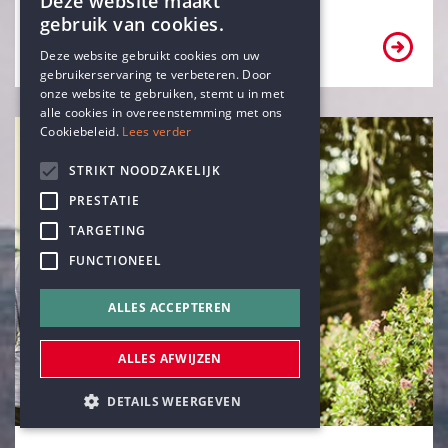
Deze website maakt
gebruik van cookies.
Ben ik een vrijzinnig-humanist?
ENGLISH
Deze website gebruikt cookies om uw
gebruikerservaring te verbeteren. Door
DUTCH
onze website te gebruiken, stemt u in met
alle cookies in overeenstemming met ons
Cookiebeleid.
Lees verder
STRIKT NOODZAKELIJK
PRESTATIE
TARGETING
FUNCTIONEEL
ALLES ACCEPTEREN
ALLES AFWIJZEN
DETAILS WEERGEVEN